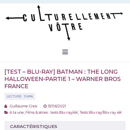
Aller
au
contenu
Culturellement Vôtre
Webzine Culturel
[TEST – BLU-RAY] BATMAN : THE LONG
HALLOWEEN-PARTIE 1 – WARNER BROS
FRANCE
Guillaume Creis
15/06/2021
A la une
,
Films & séries : tests Blu-ray/4K
,
Tests Blu-ray/Blu-ray 4K
CARACTÉRISTIQUES