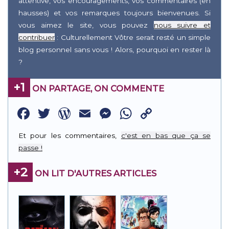
attentive, vos encouragements, vos commentaires (en
hausses) et vos remarques toujours bienvenues. Si
vous aimez le site, vous pouvez
nous suivre et
contribuer
: Culturellement Vôtre serait resté un simple
blog personnel sans vous ! Alors, pourquoi en rester là
?
+1
ON PARTAGE, ON COMMENTE
Facebook
Twitter
WordPress
Email
Messenger
WhatsApp
Copy
Link
Et pour les commentaires,
c'est en bas que ça se
passe !
+2
ON LIT D'AUTRES ARTICLES