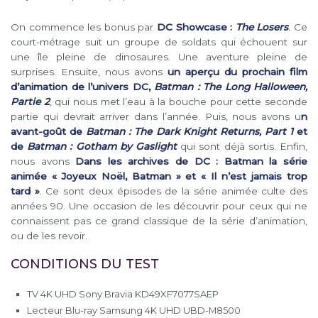
On commence les bonus par
DC Showcase :
The Losers
.
Ce
court-métrage suit un groupe de soldats qui échouent sur
une île pleine de dinosaures. Une aventure pleine de
surprises. Ensuite, nous avons
un aperçu du prochain film
d’animation de l’univers DC,
Batman : The Long Halloween,
Partie 2
, qui nous met l’eau à la bouche pour cette seconde
partie qui devrait arriver dans l’année. Puis, nous avons u
n
avant-goût de
Batman : The Dark Knight Returns, Part 1
et
de
Batman : Gotham by Gaslight
qui sont déjà sortis. Enfin,
nous avons
Dans les archives de DC : Batman la série
animée « Joyeux Noël, Batman » et « Il n’est jamais trop
tard »
. Ce sont deux épisodes de la série animée culte des
années 90. Une occasion de les découvrir pour ceux qui ne
connaissent pas ce grand classique de la série d’animation,
ou de les revoir.
CONDITIONS DU TEST
TV 4K UHD Sony Bravia KD49XF7077SAEP
Lecteur Blu-ray Samsung 4K UHD UBD-M8500