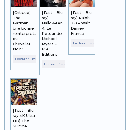
[Critique]
[Test – Blu-
[Test – Blu-
The
ray]
ray] Ralph
Batman :
Halloween
2.0 – Walt
Une bonne
4: Le
Disney
réinterprétation
Retour de
France
du
Michael
Chevalier
Myers –
Noir?
ESC
Editions
[Test – Blu-
ray 4K Ultra
HD] The
Suicide