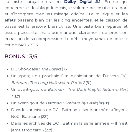
La piste française est en
Dolby Digital 5.1
. En ce qui
concerne le doublage français, le volume de celui-ci est bon
et s’incorpore bien au mixage original. La musique et les
effets passent bien par les cinq enceintes, et le caisson de
basse est là encore bien utilisé. Une piste bien répartie et
assez puissante, mais qui manque clairement de précision
en raison de sa compression. Le débit moyen/max de celle-ci
est de 640KBPS.
BONUS : 3/5
DC Showcase :
The Losers
(16′)
Un aperçu du prochain film d’animation de l’univers DC,
Batman : The Long Halloween, Partie 2
(9′)
Un avant-goût de
Batman : The Dark Knight Returns, Part
1
(12′)
Un avant-goût de
Batman : Gotham by Gaslight
(8′)
Dans les archives de DC : Batman la série animée -« Joyeux
Noël, Batman » (22′)
Dans les archives de DC : Batman la série animée -« Il n’est
jamais trop tard » (22′)