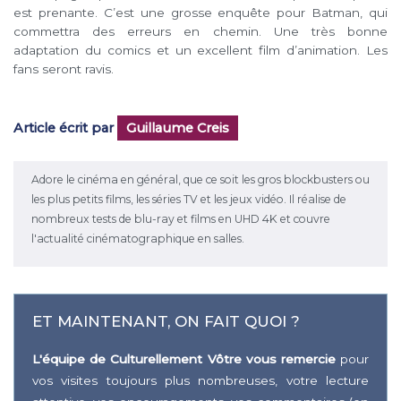
est prenante. C’est une grosse enquête pour Batman, qui
commettra des erreurs en chemin. Une très bonne
adaptation du comics et un excellent film d’animation. Les
fans seront ravis.
Article écrit par
Guillaume Creis
Adore le cinéma en général, que ce soit les gros blockbusters ou
les plus petits films, les séries TV et les jeux vidéo. Il réalise de
nombreux tests de blu-ray et films en UHD 4K et couvre
l'actualité cinématographique en salles.
ET MAINTENANT, ON FAIT QUOI ?
L'équipe de Culturellement Vôtre vous remercie
pour
vos visites toujours plus nombreuses, votre lecture