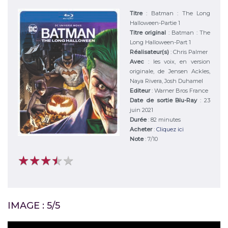
Titre
:
Batman : The Long
Halloween-Partie 1
Titre original
:
Batman : The
Long Halloween-Part 1
Réalisateur(s)
:
Chris Palmer
Avec
:
les voix, en version
originale, de Jensen Ackles,
Naya Rivera, Josh Duhamel
Editeur
:
Warner Bros France
Date de sortie Blu-Ray
: 23
juin 2021
Durée
:
82 minutes
Acheter
:
Cliquez ici
Note
:
7
/
10
★
★
★
★
★
★
★
★
★
★
IMAGE : 5/5