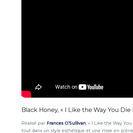
Black Honey, « I Like the Way You Die 
Réalisé par
Frances O’Sullivan
, « I Like the Way Yo
tout dans un style esthétique et une mise en scèn