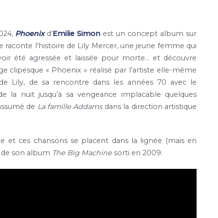
2024,
Phoenix
d’
Emilie Simon
est un concept album sur
e raconte l’histoire de Lily Mercer, une jeune femme qui
voir été agressée et laissée pour morte… et découvre
e clipesque « Phoenix » réalisé par l’artiste elle-même
de Lily, de sa rencontre dans les années 70 avec le
de la nuit jusqu’à sa vengeance implacable quelques
r assumé de
La famille Addams
dans la direction artistique
ue et ces chansons se placent dans la lignée (mais en
es de son album
The Big Machine
sorti en 2009.