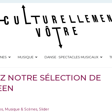
Culturellement Vôtre
Webzine Culturel
ÈNES
MUSIQUE
DANSE · SPECTACLES MUSICAUX
T
EZ NOTRE SÉLECTION DE
EEN
ps
,
Musique & Scènes
,
Slider