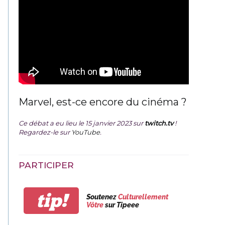
Marvel, est-ce encore du cinéma ?
Ce débat a eu lieu le 15 janvier 2023 sur
twitch.tv
!
Regardez-le sur
YouTube
.
PARTICIPER
tip!
Soutenez
Culturellement
Vôtre
sur Tipeee