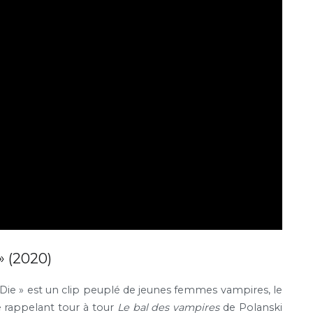
» (2020)
u Die » est un clip peuplé de jeunes femmes vampires, le
e rappelant tour à tour
Le bal des vampires
de Polanski