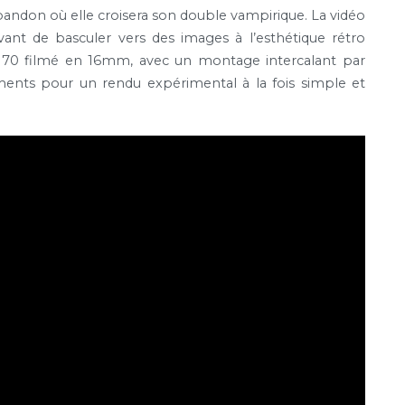
bandon où elle croisera son double vampirique. La vidéo
t de basculer vers des images à l’esthétique rétro
 70 filmé en 16mm, avec un montage intercalant par
ents pour un rendu expérimental à la fois simple et