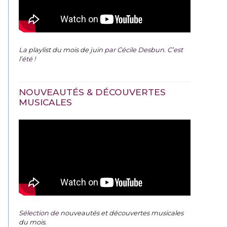
La
playlist du mois de juin
par Cécile Desbun. C’est
l’été !
NOUVEAUTÉS & DÉCOUVERTES
MUSICALES
Sélection de
nouveautés et découvertes musicales
du mois
.