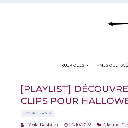
Aller
au
contenu
RUBRIQUES
> MUSIQUE · SC
[PLAYLIST] DÉCOUVR
CLIPS POUR HALLOW
Cécile Desbrun
26/10/2022
A la une
,
Cli