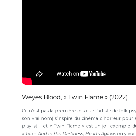
Weyes Blood, « Twin Flame » (2022)
Ce n’est pas la première fois que l’artiste de folk 
son vrai nom) s’inspire du cinéma d’horreur pour ses
playlist – et « Twin Flame » est un joli exemple 
album
And in the Darkness, Hearts Aglow
, on y vo