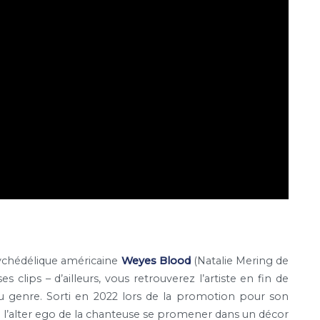
psychédélique américaine
Weyes Blood
(Natalie Mering de
 clips – d’ailleurs, vous retrouverez l’artiste en fin de
du genre. Sorti en 2022 lors de la promotion pour son
it l’alter ego de la chanteuse se promener dans un décor