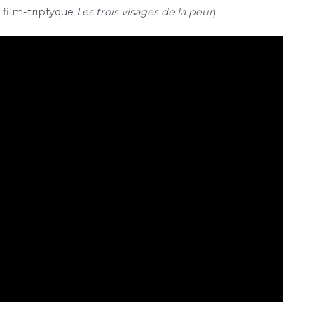
 film-triptyque
Les trois visages de la peur
).