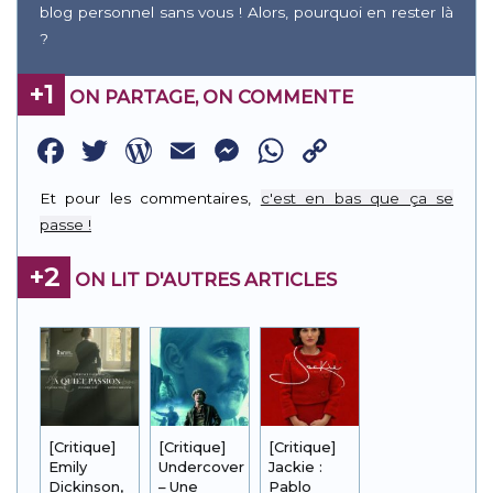
blog personnel sans vous ! Alors, pourquoi en rester là
?
+1
ON PARTAGE, ON COMMENTE
Facebook
Twitter
WordPress
Email
Messenger
WhatsApp
Copy
Link
Et pour les commentaires,
c'est en bas que ça se
passe !
+2
ON LIT D'AUTRES ARTICLES
[Critique]
[Critique]
[Critique]
Emily
Undercover
Jackie :
Dickinson,
– Une
Pablo