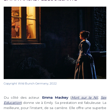
Copyright Wild Bunch Germany, 2022
Du côté des acteur.
Emma Mackey
(
Mort sur le Nil
,
Sex
Education
) donne vie à Emily. Sa prestation est fabuleuse. La
meilleure, pour l’instant, de sa carrière. Elle offre une superbe