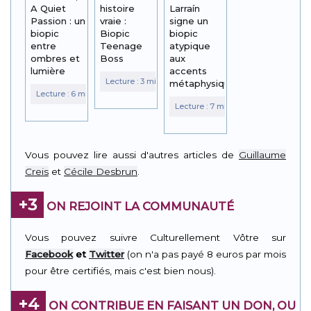
A Quiet
histoire
Larraín
Passion : un
vraie :
signe un
biopic
Biopic
biopic
entre
Teenage
atypique
ombres et
Boss
aux
lumière
accents
métaphysiques
Vous pouvez lire aussi d'autres articles de
Guillaume
Creis
et
Cécile Desbrun
.
+3
ON REJOINT LA COMMUNAUTÉ
Vous pouvez suivre Culturellement Vôtre sur
Facebook
et
Twitter
(on n'a pas payé 8 euros par mois
pour être certifiés, mais c'est bien nous).
+4
ON CONTRIBUE EN FAISANT UN DON, OU