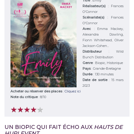
Titre
:
Emily
Réalisateur(s)
:
Frances
O'Connor
Scénariste(s)
:
Frances
O'Connor
Avec
:
Emma Mackey,
Alexandra Dowling,
Fionn Whitehead, Oliver
Jackson-Cohen...
Distributeur
:
Wild
Bunch Distribution
Genre
:
Biopic, Historique
Pays
:
Grande-Bretagne
Durée
:
130 minutes
Date de sortie
: 15 mars
2023
Acheter ou réserver des places
:
Cliquez ici
Note du critique
:
8
/
10
★
★
★
★
★
★
★
★
★
★
UN BIOPIC QUI FAIT ÉCHO AUX
HAUTS DE
HURLEVENT