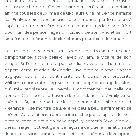
la plus belle des manières… La relation avec son frère Bran
est assez différente. On voit clairement qu’ils ont un certaine
affinité tous les deux, mais celui-ci aura une influence néfaste
sur Emily de bien des façons – à commencer par le recours à
l’opium. Cette dernière prendra comme modèle son frère
pour l’un des personnages principaux de son livre, et sa mort
sera l’un des éléments déclencheurs pour écrire le roman.
Le film met également en scène une troisième relation
d’importance, fictive celle-ci, avec William, le vicaire de son
village. Si l’entente n’est pas cordiale avec cet homme au
départ, cette relation deviendra une histoire d’amour assez
tragique car, si les sentiments sont clairement présents,
William représente l’église et son approche rigide alors
qu’Emily représente la liberté, à commencer par celle de
penser. C’est donc au travers de ces relations qu’Emily va se
libérer. Si, au départ, celle-ci, agoraphobe, différente et
« étrange », se montre peu, elle va peu à peu s’affirmer et se
libérer. Ces relations représentent chaque chapitre de son
histoire et tout est bien développé, y compris l’évolution du
personnage. Tout est géré de façon à ce que la narration soit
fluide et sans temps mort et les thèmes développés