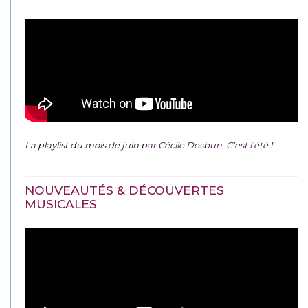
La
playlist du mois de juin
par Cécile Desbun. C’est l’été !
NOUVEAUTÉS & DÉCOUVERTES
MUSICALES