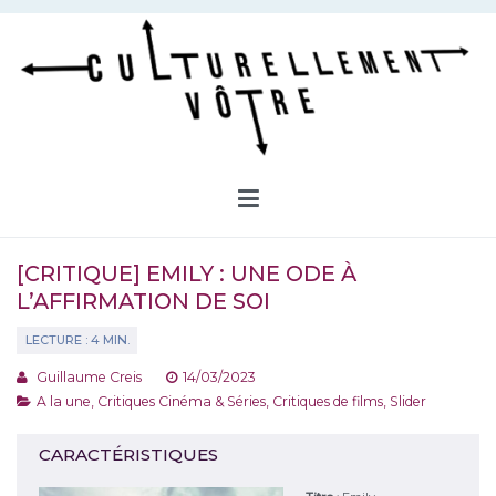
Aller
au
contenu
Culturellement Vôtre
Webzine Culturel
[CRITIQUE] EMILY : UNE ODE À
L’AFFIRMATION DE SOI
Guillaume Creis
14/03/2023
A la une
,
Critiques Cinéma & Séries
,
Critiques de films
,
Slider
CARACTÉRISTIQUES