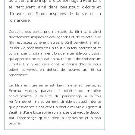
aurait en partie inspiré le personnage d’Heathcliff,
se retrouvent ainsi dans beaucoup d’écrits et
d’œuvres de fiction inspirées de la vie de la
romancière.
Certains des partis pris narratifs du film sont ainsi
directement inspirés de ces légendes et, de ce côté-là, le
film est assez cohérent au sens où il parvient à relier
les deux dimensions en un tout à la fois intéressant et
convaincant, notamment lors de la terrible conclusion,
qui apporte une explication au fait que, des trois sœurs
Brontë, Emily est celle dont le moins d’écrits nous
soient parvenus en dehors de l’œuvre qui fit sa
renommée.
Le film en lui-même est bien mené et réalisé, et
Emma Mackey parvient à refléter de manière
convaincante la dualité du personnage, à la fois
renfermée et maladivement timide et aussi intense
que passionnée. Sans être un chef d’œuvre du genre, il
s’agit là d’une biographie romancée qui vaut le détour
par l’hommage qu’elle rend à l’écrivaine et à son
œuvre.