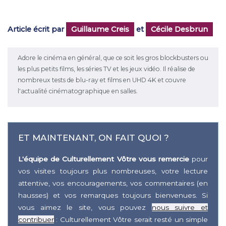
Article écrit par
Guillaume Creis
et
Cécile Desbrun
Adore le cinéma en général, que ce soit les gros blockbusters ou
les plus petits films, les séries TV et les jeux vidéo. Il réalise de
nombreux tests de blu-ray et films en UHD 4K et couvre
l'actualité cinématographique en salles.
ET MAINTENANT, ON FAIT QUOI ?
L'équipe de Culturellement Vôtre vous remercie
pour
vos visites toujours plus nombreuses, votre lecture
attentive, vos encouragements, vos commentaires (en
hausses) et vos remarques toujours bienvenues. Si
vous aimez le site, vous pouvez
nous suivre et
contribuer
: Culturellement Vôtre serait resté un simple