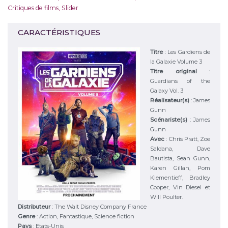
Critiques de films
,
Slider
CARACTÉRISTIQUES
Titre
:
Les Gardiens de
la Galaxie Volume 3
Titre original
:
Guardians of the
Galaxy Vol. 3
Réalisateur(s)
:
James
Gunn
Scénariste(s)
:
James
Gunn
Avec
:
Chris Pratt, Zoe
Saldana, Dave
Bautista, Sean Gunn,
Karen Gillan, Pom
Klementieff, Bradley
Cooper, Vin Diesel et
Will Poulter.
Distributeur
:
The Walt Disney Company France
Genre
:
Action, Fantastique, Science fiction
Pays
:
Etats-Unis