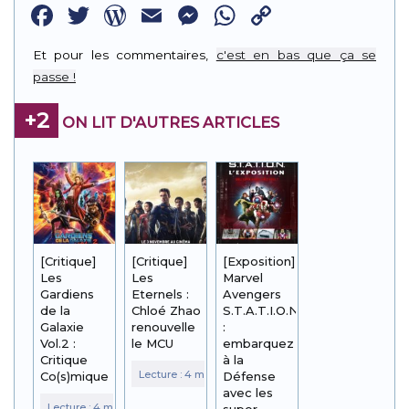
Facebook
Twitter
WordPress
Email
Messenger
WhatsApp
Copy
Link
Et pour les commentaires,
c'est en bas que ça se
passe !
+2
ON LIT D'AUTRES ARTICLES
[Critique]
[Critique]
[Exposition]
Les
Les
Marvel
Gardiens
Eternels :
Avengers
de la
Chloé Zhao
S.T.A.T.I.O.N.
Galaxie
renouvelle
:
Vol.2 :
le MCU
embarquez
Critique
à la
Co(s)mique
Défense
avec les