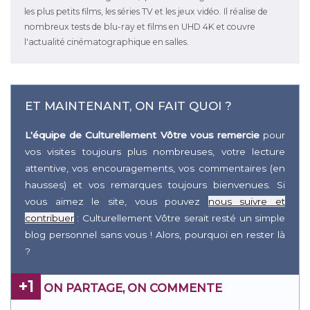
les plus petits films, les séries TV et les jeux vidéo. Il réalise de
nombreux tests de blu-ray et films en UHD 4K et couvre
l'actualité cinématographique en salles.
ET MAINTENANT, ON FAIT QUOI ?
L'équipe de Culturellement Vôtre vous remercie
pour
vos visites toujours plus nombreuses, votre lecture
attentive, vos encouragements, vos commentaires (en
hausses) et vos remarques toujours bienvenues. Si
vous aimez le site, vous pouvez
nous suivre et
contribuer
: Culturellement Vôtre serait resté un simple
blog personnel sans vous ! Alors, pourquoi en rester là
?
+1
ON PARTAGE, ON COMMENTE