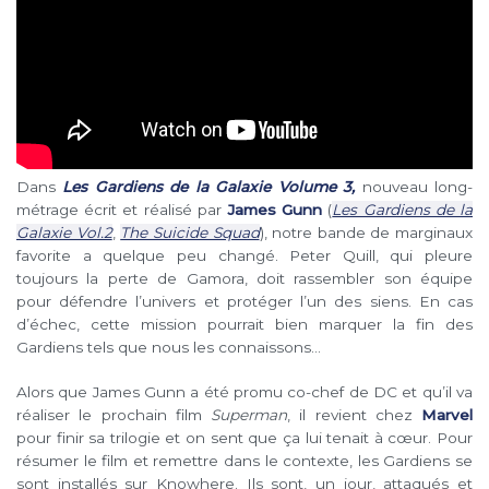
Dans
Les Gardiens de la Galaxie Volume 3,
nouveau long-
métrage écrit et réalisé par
James Gunn
(
Les Gardiens de la
Galaxie Vol.2
,
The Suicide Squad
), notre bande de marginaux
favorite a quelque peu changé. Peter Quill, qui pleure
toujours la perte de Gamora, doit rassembler son équipe
pour défendre l’univers et protéger l’un des siens. En cas
d’échec, cette mission pourrait bien marquer la fin des
Gardiens tels que nous les connaissons…
Alors que James Gunn a été promu co-chef de DC et qu’il va
réaliser le prochain film
Superman
, il revient chez
Marvel
pour finir sa trilogie et on sent que ça lui tenait à cœur. Pour
résumer le film et remettre dans le contexte, les Gardiens se
sont installés sur Knowhere. Ils sont, un jour, attaqués et