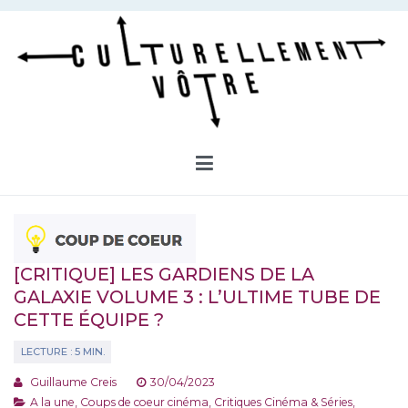
Aller
au
contenu
Culturellement Vôtre
Webzine Culturel
[CRITIQUE] LES GARDIENS DE LA
GALAXIE VOLUME 3 : L’ULTIME TUBE DE
CETTE ÉQUIPE ?
Guillaume Creis
30/04/2023
A la une
,
Coups de coeur cinéma
,
Critiques Cinéma & Séries
,