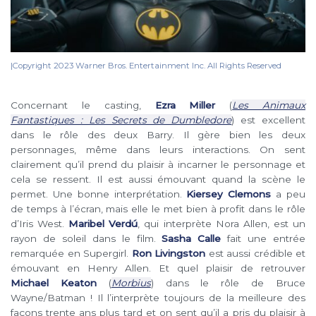
|Copyright 2023 Warner Bros. Entertainment Inc. All Rights Reserved
Concernant le casting,
Ezra Miller
(
Les Animaux
Fantastiques : Les Secrets de Dumbledore
) est excellent
dans le rôle des deux Barry. Il gère bien les deux
personnages, même dans leurs interactions. On sent
clairement qu’il prend du plaisir à incarner le personnage et
cela se ressent. Il est aussi émouvant quand la scène le
permet. Une bonne interprétation.
Kiersey Clemons
a peu
de temps à l’écran, mais elle le met bien à profit dans le rôle
d’Iris West.
Maribel Verdú
, qui interprète Nora Allen, est un
rayon de soleil dans le film.
Sasha Calle
fait une entrée
remarquée en Supergirl.
Ron Livingston
est aussi crédible et
émouvant en Henry Allen. Et quel plaisir de retrouver
Michael Keaton
(
Morbius
) dans le rôle de Bruce
Wayne/Batman ! Il l’interprète toujours de la meilleure des
façons trente ans plus tard et on sent qu’il a pris du plaisir à