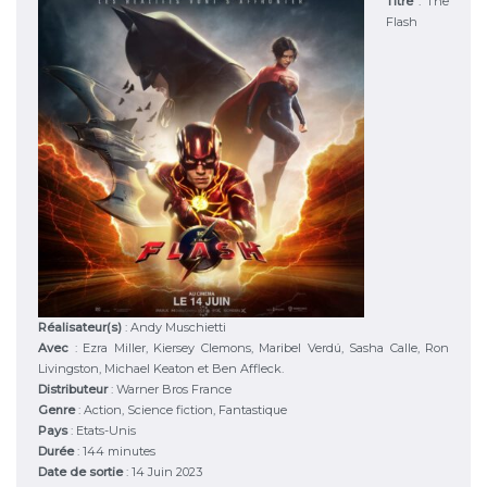
Titre
:
The
Flash
Réalisateur(s)
:
Andy Muschietti
Avec
:
Ezra Miller, Kiersey Clemons, Maribel Verdú, Sasha Calle, Ron
Livingston, Michael Keaton et Ben Affleck.
Distributeur
:
Warner Bros France
Genre
:
Action, Science fiction, Fantastique
Pays
:
Etats-Unis
Durée
:
144 minutes
Date de sortie
: 14 Juin 2023