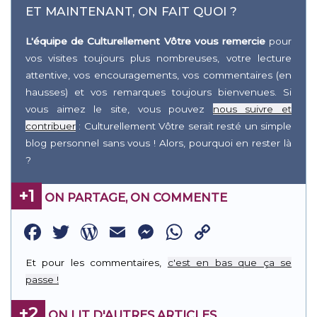
ET MAINTENANT, ON FAIT QUOI ?
L'équipe de Culturellement Vôtre vous remercie
pour
vos visites toujours plus nombreuses, votre lecture
attentive, vos encouragements, vos commentaires (en
hausses) et vos remarques toujours bienvenues. Si
vous aimez le site, vous pouvez
nous suivre et
contribuer
: Culturellement Vôtre serait resté un simple
blog personnel sans vous ! Alors, pourquoi en rester là
?
+1
ON PARTAGE, ON COMMENTE
Facebook
Twitter
WordPress
Email
Messenger
WhatsApp
Copy
Link
Et pour les commentaires,
c'est en bas que ça se
passe !
+2
ON LIT D'AUTRES ARTICLES