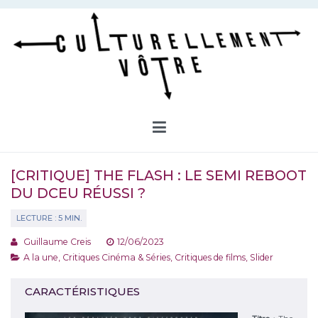
Aller
au
contenu
Culturellement Vôtre
Webzine Culturel
[CRITIQUE] THE FLASH : LE SEMI REBOOT
DU DCEU RÉUSSI ?
Guillaume Creis
12/06/2023
A la une
,
Critiques Cinéma & Séries
,
Critiques de films
,
Slider
CARACTÉRISTIQUES