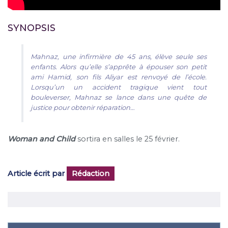
SYNOPSIS
Mahnaz, une infirmière de 45 ans, élève seule ses
enfants. Alors qu’elle s’apprête à épouser son petit
ami Hamid, son fils Aliyar est renvoyé de l’école.
Lorsqu’un un accident tragique vient tout
bouleverser, Mahnaz se lance dans une quête de
justice pour obtenir réparation…
Woman and Child
sortira en salles le 25 février.
Article écrit par
Rédaction