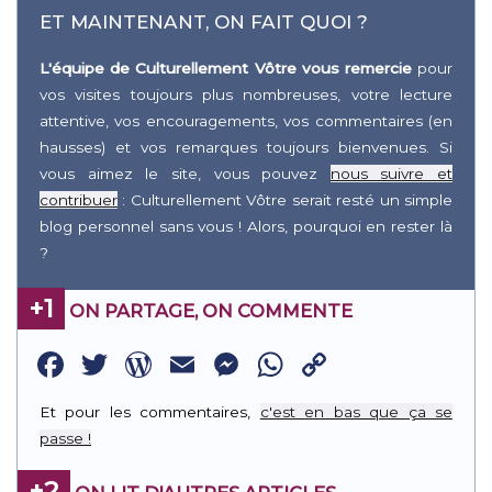
ET MAINTENANT, ON FAIT QUOI ?
L'équipe de Culturellement Vôtre vous remercie
pour
vos visites toujours plus nombreuses, votre lecture
attentive, vos encouragements, vos commentaires (en
hausses) et vos remarques toujours bienvenues. Si
vous aimez le site, vous pouvez
nous suivre et
contribuer
: Culturellement Vôtre serait resté un simple
blog personnel sans vous ! Alors, pourquoi en rester là
?
+1
ON PARTAGE, ON COMMENTE
Facebook
Twitter
WordPress
Email
Messenger
WhatsApp
Copy
Link
Et pour les commentaires,
c'est en bas que ça se
passe !
+2