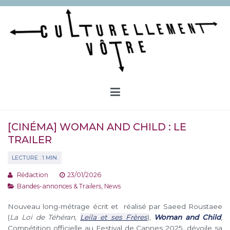
Aller
au
contenu
Culturellement Vôtre
Webzine Culturel
[CINÉMA] WOMAN AND CHILD : LE
TRAILER
Rédaction
23/01/2026
Bandes-annonces & Trailers
,
News
Nouveau long-métrage écrit et réalisé par Saeed Roustaee
(
La Loi de Téhéran,
Leila et ses Frères
),
Woman and Child
,
Compétition officielle au Festival de Cannes 2025, dévoile sa