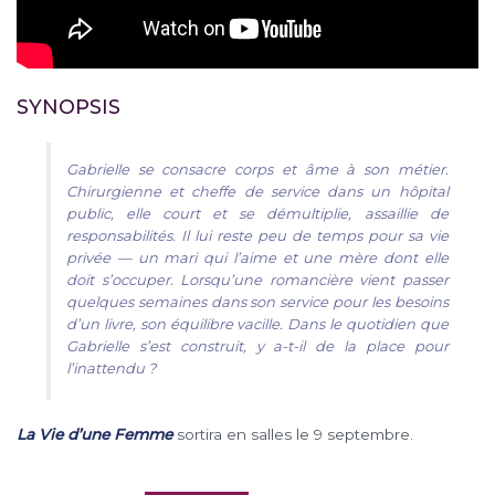
SYNOPSIS
Gabrielle se consacre corps et âme à son métier.
Chirurgienne et cheffe de service dans un hôpital
public, elle court et se démultiplie, assaillie de
responsabilités. Il lui reste peu de temps pour sa vie
privée — un mari qui l’aime et une mère dont elle
doit s’occuper. Lorsqu’une romancière vient passer
quelques semaines dans son service pour les besoins
d’un livre, son équilibre vacille. Dans le quotidien que
Gabrielle s’est construit, y a-t-il de la place pour
l’inattendu ?
La Vie d’une Femme
sortira en salles le 9 septembre.