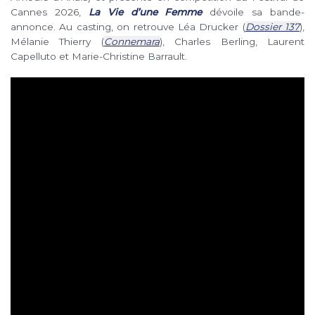
Cannes 2026,
La Vie d’une Femme
dévoile sa bande-
annonce. Au casting, on retrouve Léa Drucker (
Dossier 137
),
Mélanie Thierry (
Connemara
), Charles Berling, Laurent
Capelluto et Marie-Christine Barrault.