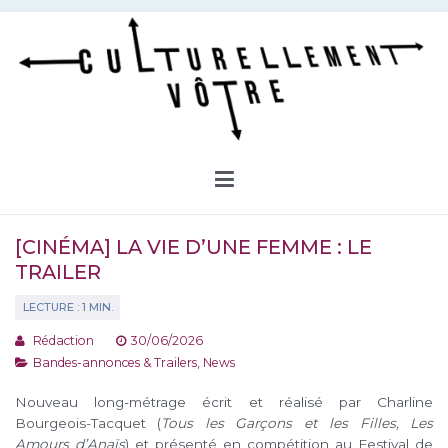
Aller
au
contenu
Culturellement Vôtre
Webzine Culturel
[CINÉMA] LA VIE D’UNE FEMME : LE
TRAILER
Rédaction
30/06/2026
Bandes-annonces & Trailers
,
News
Nouveau long-métrage écrit et réalisé par Charline
Bourgeois-Tacquet (
Tous les Garçons et les Filles, Les
Amours d’Anaïs
) et présenté en compétition au Festival de