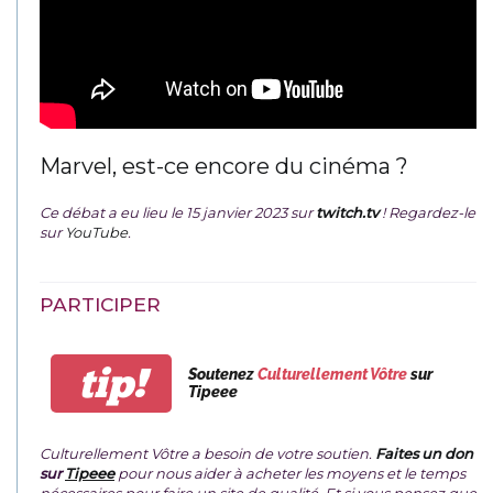
Marvel, est-ce encore du cinéma ?
Ce débat a eu lieu le 15 janvier 2023 sur
twitch.tv
! Regardez-le
sur
YouTube
.
PARTICIPER
tip!
Soutenez
Culturellement Vôtre
sur
Tipeee
Culturellement Vôtre a besoin de votre soutien.
Faites un don
sur
Tipeee
pour nous aider à acheter les moyens et le temps
nécessaires pour faire un site de qualité. Et si vous pensez que