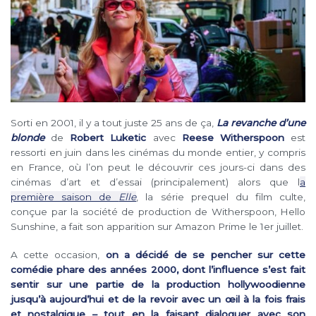
Sorti en 2001, il y a tout juste 25 ans de ça,
La revanche d’une
blonde
de
Robert Luketic
avec
Reese Witherspoon
est
ressorti en juin dans les cinémas du monde entier, y compris
en France, où l’on peut le découvrir ces jours-ci dans des
cinémas d’art et d’essai (principalement) alors que l
a
première saison de
Elle
, la série prequel du film culte,
conçue par la société de production de Witherspoon, Hello
Sunshine, a fait son apparition sur Amazon Prime le 1er juillet.
A cette occasion,
on a décidé de se pencher sur cette
comédie phare des années 2000, dont l’influence s’est fait
sentir sur une partie de la production hollywoodienne
jusqu’à aujourd’hui et de la revoir avec un œil à la fois frais
et nostalgique – tout en la faisant dialoguer avec son