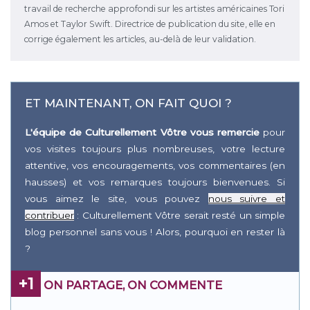
travail de recherche approfondi sur les artistes américaines Tori
Amos et Taylor Swift. Directrice de publication du site, elle en
corrige également les articles, au-delà de leur validation.
ET MAINTENANT, ON FAIT QUOI ?
L'équipe de Culturellement Vôtre vous remercie
pour
vos visites toujours plus nombreuses, votre lecture
attentive, vos encouragements, vos commentaires (en
hausses) et vos remarques toujours bienvenues. Si
vous aimez le site, vous pouvez
nous suivre et
contribuer
: Culturellement Vôtre serait resté un simple
blog personnel sans vous ! Alors, pourquoi en rester là
?
+1
ON PARTAGE, ON COMMENTE