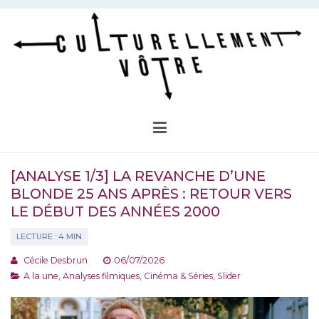
Aller
au
contenu
Culturellement Vôtre
Webzine Culturel
[ANALYSE 1/3] LA REVANCHE D’UNE
BLONDE 25 ANS APRÈS : RETOUR VERS
LE DÉBUT DES ANNÉES 2000
Cécile Desbrun
06/07/2026
A la une
,
Analyses filmiques
,
Cinéma & Séries
,
Slider