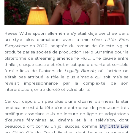
Reese Witherspoon elle-même s’y était déjà penchée dans
un style plus dramatique avec la mini-série
Little Fires
Everywhere
en 2020, adaptée du roman de Celeste Ng et
produite par sa société de production Hello Sunshine pour la
plateforme de streaming américaine Hulu. Une œuvre entre
thriller, critique sociale et récit initiatique prenante et sensible
à mille lieux de l’univers de
Legally Blonde
, où l’actrice ne
s’était pas attribué le rôle le plus aimable qui soit mais se
révélait impressionnante par la complexité de son
interprétation, entre dureté et vulnérabilité.
Car oui, depuis un peu plus d’une dizaine d’années, la star
américaine est à la tête d’une entreprise de production très
prolifique associant club de lecture en ligne et adaptations
d’œuvres féminines au cinéma et à la télévision, dont
beaucoup ont connu un joli succès, comme
Big Little Lies
ou
Gone Girl
de David Fincher, dont beaucoup ignorent