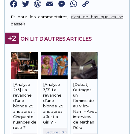
Facebook
Twitter
WordPress
Email
Messenger
WhatsApp
Copy
Link
Et pour les commentaires,
c'est en bas que ça se
passe !
+2
ON LIT D'AUTRES ARTICLES
[Analyse
[Analyse
[Débat]
2/3] La
3/3] La
Outrages :
revanche
revanche
un
d’une
d’une
féminicide
blonde 25
blonde 25
au Viêt-
ans après :
ans après :
Nam – Avec
Cinquante
« Just a
interview
nuances de
Girl ? »
de Nathan
rose ?
Réra