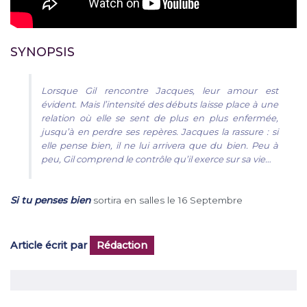
SYNOPSIS
Lorsque Gil rencontre Jacques, leur amour est
évident.
Mais l’intensité des débuts laisse place à une
relation où elle se sent de plus en plus enfermée,
jusqu’à en perdre ses repères.
Jacques la rassure : si
elle pense bien, il ne lui arrivera que du bien. Peu à
peu, Gil comprend le contrôle qu’il exerce sur sa vie…
Si tu penses bien
sortira en salles le 16 Septembre
Article écrit par
Rédaction