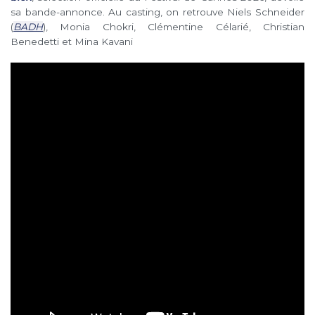
sa bande-annonce. Au casting, on retrouve Niels Schneider
(
BADH
), Monia Chokri, Clémentine Célarié, Christian
Benedetti et Mina Kavani