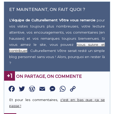
ET MAINTENANT, ON FAIT QUOI ?
L'équipe de Culturellement Vôtre vous remercie
pour
vos visites toujours plus nombreuses, votre lecture
attentive, vos encouragements, vos commentaires (en
hausses) et vos remarques toujours bienvenues. Si
vous aimez le site, vous pouvez
nous suivre et
contribuer
: Culturellement Vôtre serait resté un simple
blog personnel sans vous ! Alors, pourquoi en rester là
?
+1
ON PARTAGE, ON COMMENTE
Facebook
Twitter
WordPress
Email
Messenger
WhatsApp
Copy
Link
Et pour les commentaires,
c'est en bas que ça se
passe !