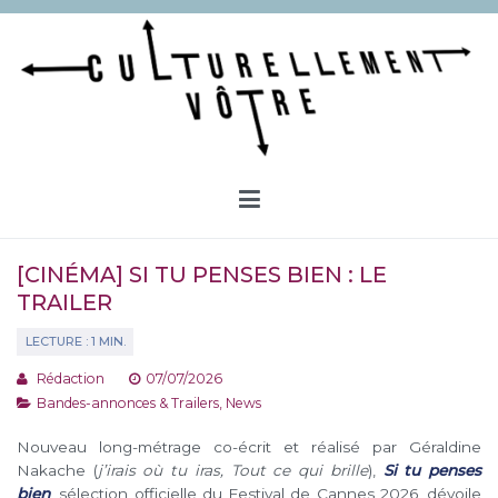
Aller
au
contenu
Culturellement Vôtre
Webzine Culturel
[CINÉMA] SI TU PENSES BIEN : LE
TRAILER
Rédaction
07/07/2026
Bandes-annonces & Trailers
,
News
Nouveau long-métrage co-écrit et réalisé par Géraldine
Nakache (
j’irais où tu iras, Tout ce qui brille
),
Si tu penses
bien
, sélection officielle du Festival de Cannes 2026, dévoile