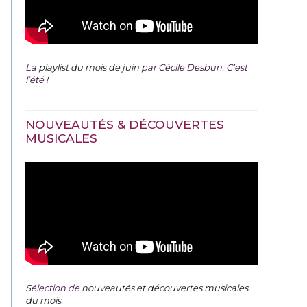
La
playlist du mois de juin
par Cécile Desbun. C’est
l’été !
NOUVEAUTÉS & DÉCOUVERTES
MUSICALES
Sélection de
nouveautés et découvertes musicales
du mois
.