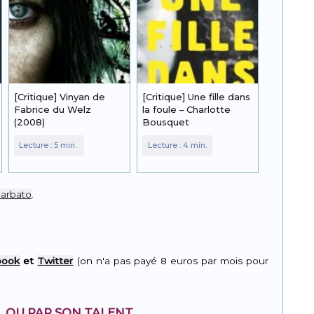
[Critique] Vinyan de
[Critique] Une fille dans
Fabrice du Welz
la foule – Charlotte
(2008)
Bousquet
Barbato
.
book
et
Twitter
(on n'a pas payé 8 euros par mois pour
, OU PAR SON TALENT