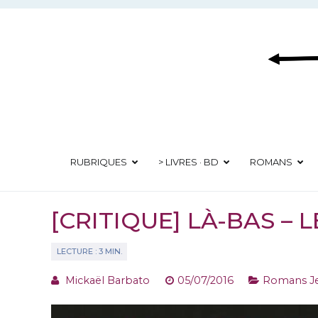
Aller
au
contenu
RUBRIQUES
> LIVRES · BD
ROMANS
[CRITIQUE] LÀ-BAS –
Mickaël Barbato
05/07/2016
Romans J