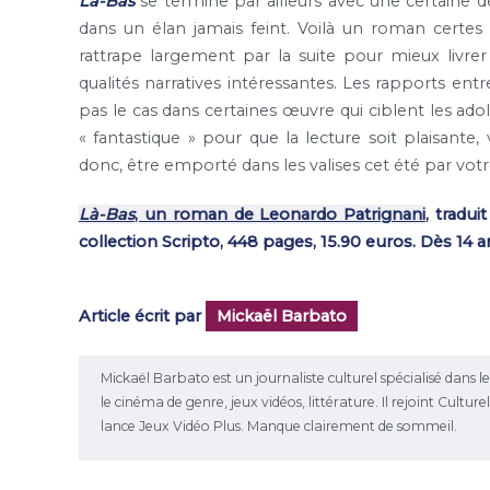
Là-Bas
se termine par ailleurs avec une certaine d
dans un élan jamais feint. Voilà un roman certes 
rattrape largement par la suite pour mieux livre
qualités narratives intéressantes. Les rapports ent
pas le cas dans certaines œuvre qui ciblent les ado
« fantastique » pour que la lecture soit plaisante, 
donc, être emporté dans les valises cet été par vot
Là-Bas
, un roman de Leonardo Patrignani
, tradu
collection Scripto, 448 pages, 15.90 euros. Dès 14 a
Article écrit par
Mickaël Barbato
Mickaël Barbato est un journaliste culturel spécialisé dans 
le cinéma de genre, jeux vidéos, littérature. Il rejoint Cultu
lance Jeux Vidéo Plus. Manque clairement de sommeil.