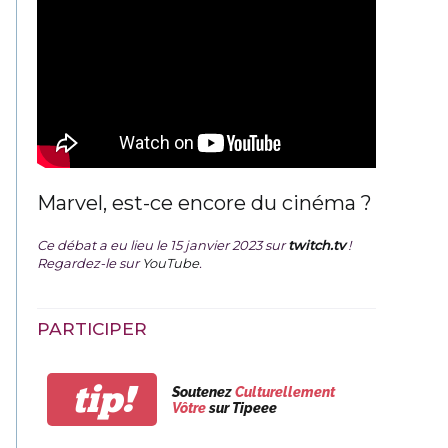
Marvel, est-ce encore du cinéma ?
Ce débat a eu lieu le 15 janvier 2023 sur
twitch.tv
!
Regardez-le sur
YouTube
.
PARTICIPER
tip!
Soutenez
Culturellement
Vôtre
sur Tipeee