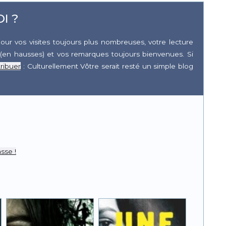
I ?
our vos visites toujours plus nombreuses, votre lecture
(en hausses) et vos remarques toujours bienvenues. Si
ribuer
: Culturellement Vôtre serait resté un simple blog
r
pp
sse !