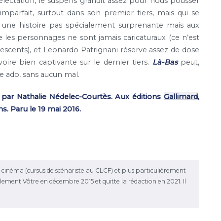
électation, le suspens grandit assez pour nous pousser
imparfait, surtout dans son premier tiers, mais qui se
r une histoire pas spécialement surprenante mais aux
re les personnages ne sont jamais caricaturaux (ce n’est
lescents), et Leonardo Patrignani réserve assez de dose
voire bien captivante sur le dernier tiers.
Là-Bas
peut,
re ado, sans aucun mal.
it par Nathalie Nédelec-Courtès. Aux éditions
Gallimard
,
ns. Paru le 19 mai 2016.
le cinéma (cursus de scénariste au CLCF) et plus particulièrement
rellement Vôtre en décembre 2015 et quitte la rédaction en 2021. Il