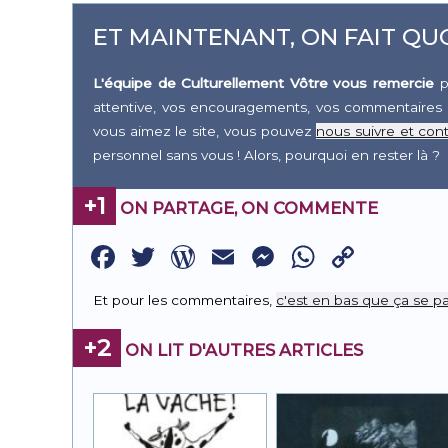
ET MAINTENANT, ON FAIT QUO
L'équipe de Culturellement Vôtre vous remercie
p
attentive, vos encouragements, vos commentaires 
vous aimez le site, vous pouvez
nous suivre et cont
personnel sans vous ! Alors, pourquoi en rester là ?
+1
ON PARTAGE, ON COMMENTE
Facebook
Twitter
WordPress
Email
Messenge
WhatsA
Copy
Link
Et pour les commentaires,
c'est en bas que ça se pa
+2
ON LIT D'AUTRES ARTICLES