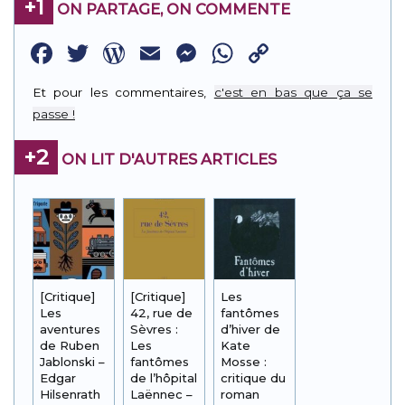
+1
ON PARTAGE, ON COMMENTE
Facebook
Twitter
WordPress
Email
Messenger
WhatsApp
Copy
Link
Et pour les commentaires,
c'est en bas que ça se
passe !
+2
ON LIT D'AUTRES ARTICLES
[Critique]
[Critique]
Les
Les
42, rue de
fantômes
aventures
Sèvres :
d’hiver de
de Ruben
Les
Kate
Jablonski –
fantômes
Mosse :
Edgar
de l’hôpital
critique du
Hilsenrath
Laënnec –
roman