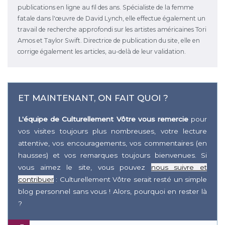
publications en ligne au fil des ans. Spécialiste de la femme
fatale dans l'œuvre de David Lynch, elle effectue également un
travail de recherche approfondi sur les artistes américaines Tori
Amos et Taylor Swift. Directrice de publication du site, elle en
corrige également les articles, au-delà de leur validation.
ET MAINTENANT, ON FAIT QUOI ?
L'équipe de Culturellement Vôtre vous remercie
pour
vos visites toujours plus nombreuses, votre lecture
attentive, vos encouragements, vos commentaires (en
hausses) et vos remarques toujours bienvenues. Si
vous aimez le site, vous pouvez
nous suivre et
contribuer
: Culturellement Vôtre serait resté un simple
blog personnel sans vous ! Alors, pourquoi en rester là
?