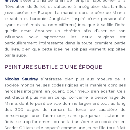
le Noir
s’étend ainsi de la fin de l’empire napoléonien à la
Révolution de Juillet, et s’attache à l’intégration des familles
juives aisées en Europe. La manière dont le père de Minna,
le rabbin et banquier Jungbluth (inspiré d’une personnalité
ayant existé, mais au nom différent) inculque à sa fille l’idée
qu’elle devra épouser un chrétien afin d’user de son
influence pour rapprocher les deux religions est
particulièrement intéressante dans la toute première partie
du livre, bien que cette idée ne soit pas vraiment exploitée
par la suite.
PEINTURE SUBTILE D’UNE ÉPOQUE
Nicolas Saudray
s’intéresse bien plus aux moeurs de la
société mondaine, ses codes rigides et la manière dont ses
héros les intègrent, en jouent, pour mieux s’en écarter. Cela
est d’autant plus vrai en ce qui concerne le personnage de
Minna, dont le point de vue domine largement tout au long
des 300 pages du roman. La force de caractère du
personnage force l’admiration, sans que jamais l’auteur ne
l’idéalise trop fortement ou ne la transforme au contraire en
Scarlet O’Hara : elle apparaît comme une jeune fille tout à fait