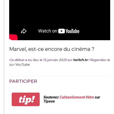
Marvel, est-ce encore du cinéma ?
Ce débat a eu lieu le 15 janvier 2023 sur
twitch.tv
! Regardez-le
sur
YouTube
.
PARTICIPER
tip!
Soutenez
Culturellement Vôtre
sur
Tipeee