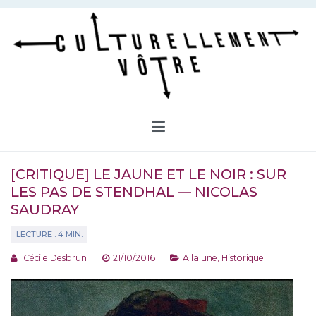
Aller
au
contenu
Culturellement Vôtre
Webzine Culturel
[CRITIQUE] LE JAUNE ET LE NOIR : SUR
LES PAS DE STENDHAL — NICOLAS
SAUDRAY
Cécile Desbrun
21/10/2016
A la une
,
Historique