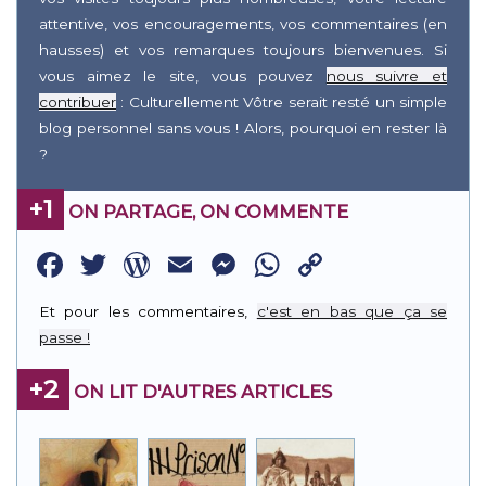
attentive, vos encouragements, vos commentaires (en
hausses) et vos remarques toujours bienvenues. Si
vous aimez le site, vous pouvez
nous suivre et
contribuer
: Culturellement Vôtre serait resté un simple
blog personnel sans vous ! Alors, pourquoi en rester là
?
+1
ON PARTAGE, ON COMMENTE
Facebook
Twitter
WordPress
Email
Messenger
WhatsApp
Copy
Link
Et pour les commentaires,
c'est en bas que ça se
passe !
+2
ON LIT D'AUTRES ARTICLES