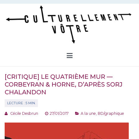
Aller
au
contenu
Culturellement Vôtre
Webzine Culturel
[CRITIQUE] LE QUATRIÈME MUR —
CORBEYRAN & HORNE, D’APRÈS SORJ
CHALANDON
Cécile Desbrun
27/01/2017
A la une
,
BD/graphique