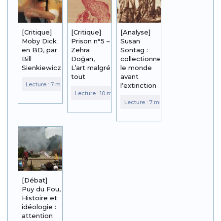
[Critique]
[Critique]
[Analyse]
Moby Dick
Prison n°5 –
Susan
en BD, par
Zehra
Sontag :
Bill
Doğan,
collectionner
Sienkiewicz
L’art malgré
le monde
tout
avant
l’extinction
[Débat]
Puy du Fou,
Histoire et
idéologie :
attention