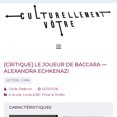
Aller
au
contenu
Culturellement Vôtre
Webzine Culturel
[CRITIQUE] LE JOUEUR DE BACCARA —
ALEXANDRA ECHKENAZI
Cécile Desbrun
10/01/2018
A la une
,
Livres & BD
,
Polar & Thriller
CARACTÉRISTIQUES