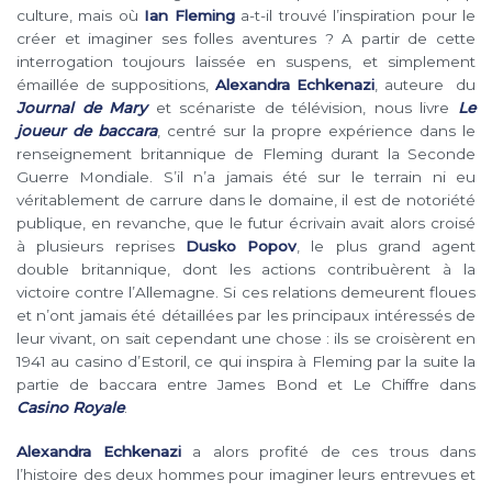
culture, mais où
Ian Fleming
a-t-il trouvé l’inspiration pour le
créer et imaginer ses folles aventures ? A partir de cette
interrogation toujours laissée en suspens, et simplement
émaillée de suppositions,
Alexandra Echkenazi
, auteure du
Journal de Mary
et scénariste de télévision, nous livre
Le
joueur de baccara
, centré sur la propre expérience dans le
renseignement britannique de Fleming durant la Seconde
Guerre Mondiale. S’il n’a jamais été sur le terrain ni eu
véritablement de carrure dans le domaine, il est de notoriété
publique, en revanche, que le futur écrivain avait alors croisé
à plusieurs reprises
Dusko Popov
, le plus grand agent
double britannique, dont les actions contribuèrent à la
victoire contre l’Allemagne. Si ces relations demeurent floues
et n’ont jamais été détaillées par les principaux intéressés de
leur vivant, on sait cependant une chose : ils se croisèrent en
1941 au casino d’Estoril, ce qui inspira à Fleming par la suite la
partie de baccara entre James Bond et Le Chiffre dans
Casino Royale
.
Alexandra Echkenazi
a alors profité de ces trous dans
l’histoire des deux hommes pour imaginer leurs entrevues et