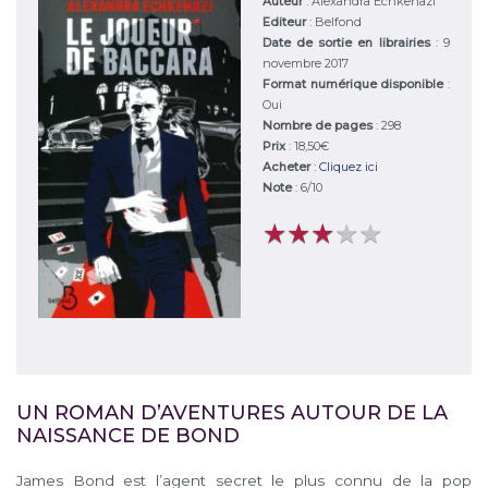
Auteur
:
Alexandra Echkenazi
Editeur
:
Belfond
Date de sortie en librairies
: 9
novembre 2017
Format numérique disponible
:
Oui
Nombre de pages
: 298
Prix
: 18,50€
Acheter
:
Cliquez ici
Note
:
6
/
10
★
★
★
★
★
★
★
★
★
★
UN ROMAN D’AVENTURES AUTOUR DE LA
NAISSANCE DE BOND
James Bond est l’agent secret le plus connu de la pop