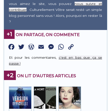
vous aimez le site, vous pouvez
nous suivre et
contribuer
: Culturellement Vôtre serait resté un simple
blog personnel sans vous ! Alors, pourquoi en rester là
?
+1
ON PARTAGE, ON COMMENTE
Facebook
Twitter
WordPress
Email
Messenger
WhatsApp
Copy
Link
Et pour les commentaires,
c'est en bas que ça se
passe !
+2
ON LIT D'AUTRES ARTICLES