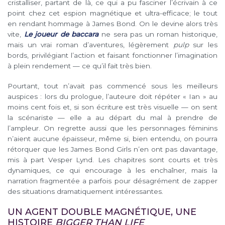
cristalliser, partant de là, ce qui a pu fasciner l’écrivain à ce
point chez cet espion magnétique et ultra-efficace; le tout
en rendant hommage à James Bond. On le devine alors très
vite,
Le joueur de baccara
ne sera pas un roman historique,
mais un vrai roman d’aventures, légèrement
pulp
sur les
bords, privilégiant l’action et faisant fonctionner l’imagination
à plein rendement — ce qu’il fait très bien.
Pourtant, tout n’avait pas commencé sous les meilleurs
auspices : lors du prologue, l’auteure doit répéter « Ian » au
moins cent fois et, si son écriture est très visuelle — on sent
la scénariste — elle a au départ du mal à prendre de
l’ampleur. On regrette aussi que les personnages féminins
n’aient aucune épaisseur, même si, bien entendu, on pourra
rétorquer que les James Bond Girls n’en ont pas davantage,
mis à part Vesper Lynd. Les chapitres sont courts et très
dynamiques, ce qui encourage à les enchaîner, mais la
narration fragmentée a parfois pour désagrément de zapper
des situations dramatiquement intéressantes.
UN AGENT DOUBLE MAGNÉTIQUE, UNE
HISTOIRE
BIGGER THAN LIFE