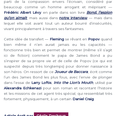
parti de la compassion envers l’écrivain, considéré par
beaucoup comme un homme arrogant et méprisant —
Frédéric Albert Lévy
en parle dans son livre
Bond, l’espion
qu’on aimait
, mais aussi dans
notre interview
— mais dans
lequel elle voit avant tout un auteur bourré d’insécurités,
vivant principalement à travers ses fantasmes.
Cette idée de transfert —
Fleming
se rêvant en
Popov
quand
bien même il n’en aurait jamais eu les capacités —
fonctionne très bien et permet de montrer (même s’il s’agit
ici de fiction) comment le papa de James Bond a pu
s’inspirer de sa propre vie
et
de celle de Popov (ce qui est
suspecté depuis très longtemps) pour donner naissance à
son héros. On ressort de ce
Joueur de Baccara
, écrit comme
l’un des James Bond les plus fous, avec l’envie de plonger
dans l’essai de
Larry Loftis
,
Into the Lion’s Mouth
, utilisé par
Alexandra Echkenazi
pour son roman et racontant l’histoire
et les missions de cet agent très spécial, qui ressemblait très
fortement, physiquement, à un certain
Daniel Craig
.