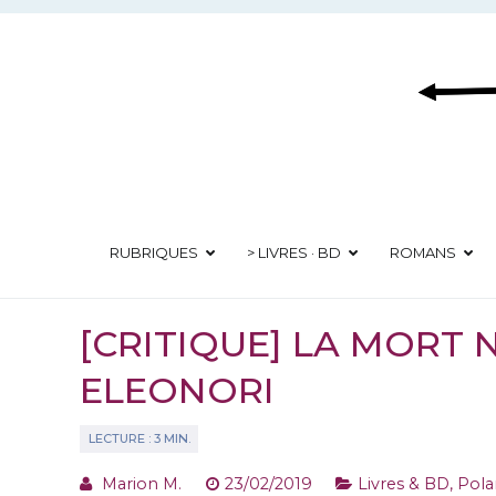
Aller
au
contenu
RUBRIQUES
> LIVRES · BD
ROMANS
[CRITIQUE] LA MORT 
ELEONORI
Marion M.
23/02/2019
Livres & BD
,
Polar