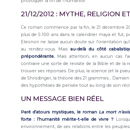
provoquer la fin de l’humanité.
21/12/2012 : MYTHE, RELIGION E
Ce roman commence par la fin, le 21 décembre 2012
plus de 5 100 ans dans le calendrier maya et fut, 
Eleonori ne laisse aucun doute sur l’orientation qu’
au rendez-vous. Mais
au-delà du côté cabalistiq
prépondérante.
Mais attention, en aucun cas l’a
contraire une sorte de revisite de la Bible et de la 
trouver ses réponses. De plus, la science (et la pse
de Shrödinger, la théorie des 21 grammes… Damien 
des hypothèses de pensée tout au long de son récit
UN MESSAGE BIEN RÉEL
Paré d’atours mystiques, le roman
La mort n’exi
forte : l’humanité mérite-t-elle de vivre ?
Lorsque
environnement, de ses relations entre les peuples… l