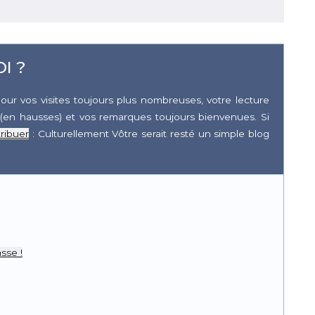
I ?
our vos visites toujours plus nombreuses, votre lecture
(en hausses) et vos remarques toujours bienvenues. Si
ribuer
: Culturellement Vôtre serait resté un simple blog
r
pp
sse !