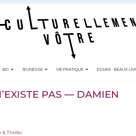
Culturellement Vôtre
Webzine Culturel
BD
JEUNESSE
VIE PRATIQUE
ESSAIS · BEAUX LIV
N’EXISTE PAS — DAMIEN
 & Thriller