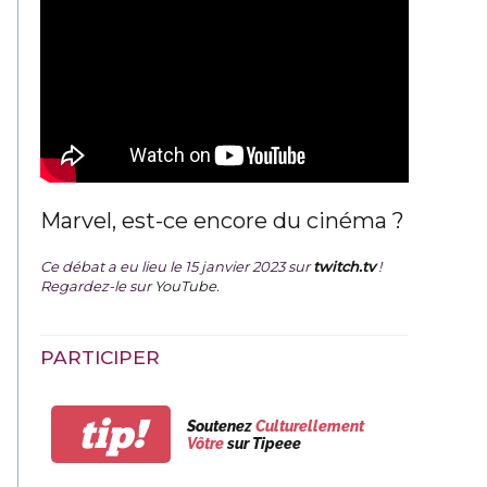
Marvel, est-ce encore du cinéma ?
Ce débat a eu lieu le 15 janvier 2023 sur
twitch.tv
!
Regardez-le sur
YouTube
.
PARTICIPER
tip!
Soutenez
Culturellement
Vôtre
sur Tipeee