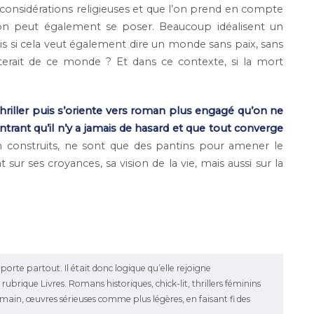
 considérations religieuses et que l’on prend en compte
tion peut également se poser. Beaucoup idéalisent un
ais si cela veut également dire un monde sans paix, sans
erait de ce monde ? Et dans ce contexte, si la mort
iller puis s’oriente vers roman plus engagé qu’on ne
ntrant qu’il n’y a jamais de hasard et que tout converge
 construits, ne sont que des pantins pour amener le
ur ses croyances, sa vision de la vie, mais aussi sur la
emporte partout. Il était donc logique qu’elle rejoigne
ubrique Livres. Romans historiques, chick-lit, thrillers féminins
la main, œuvres sérieuses comme plus légères, en faisant fi des