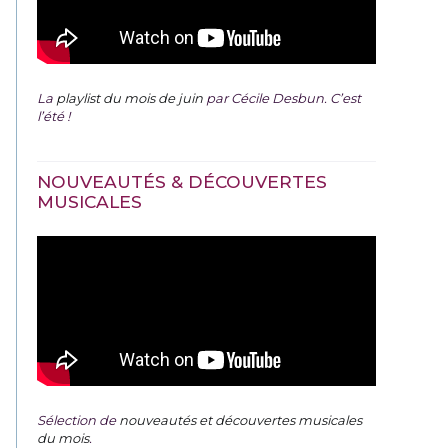
La
playlist du mois de juin
par Cécile Desbun. C’est
l’été !
NOUVEAUTÉS & DÉCOUVERTES
MUSICALES
Sélection de
nouveautés et découvertes musicales
du mois
.