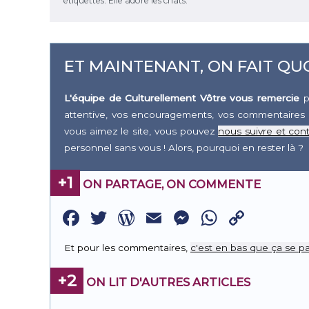
étiquettes. Elle adore les chats.
ET MAINTENANT, ON FAIT QUO
L'équipe de Culturellement Vôtre vous remercie
p
attentive, vos encouragements, vos commentaires 
vous aimez le site, vous pouvez
nous suivre et cont
personnel sans vous ! Alors, pourquoi en rester là ?
+1
ON PARTAGE, ON COMMENTE
Facebook
Twitter
WordPress
Email
Messenge
WhatsA
Copy
Link
Et pour les commentaires,
c'est en bas que ça se pa
+2
ON LIT D'AUTRES ARTICLES