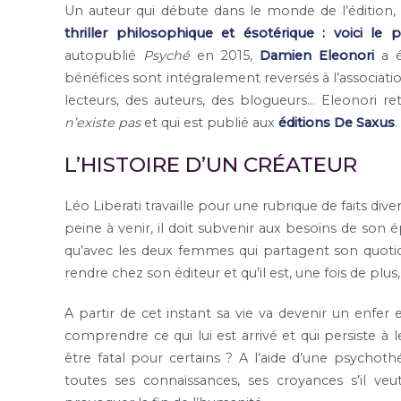
Un auteur qui débute dans le monde de l’édition
thriller philosophique et ésotérique : voici l
autopublié
Psyché
en 2015,
Damien Eleonori
a é
bénéfices sont intégralement reversés à l’associat
lecteurs, des auteurs, des blogueurs… Eleonori re
n’existe pas
et qui est publié aux
éditions De Saxus
.
L’HISTOIRE D’UN CRÉATEUR
Léo Liberati travaille pour une rubrique de faits div
peine à venir, il doit subvenir aux besoins de son ép
qu’avec les deux femmes qui partagent son quotidien
rendre chez son éditeur et qu’il est, une fois de plus, 
A partir de cet instant sa vie va devenir un enfer 
comprendre ce qui lui est arrivé et qui persiste à 
être fatal pour certains ? A l’aide d’une psychot
toutes ses connaissances, ses croyances s’il ve