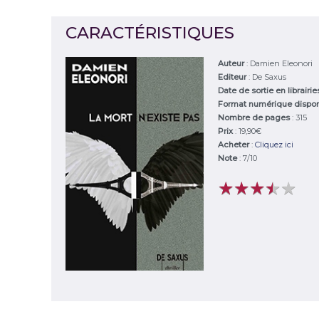
CARACTÉRISTIQUES
Auteur
:
Damien Eleonori
Editeur
:
De Saxus
Date de sortie en librairi
Format numérique dispo
Nombre de pages
: 315
Prix
: 19,90€
Acheter
:
Cliquez ici
Note
:
7
/
10
★
★
★
★
★
★
★
★
★
★