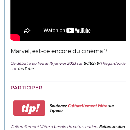
Marvel, est-ce encore du cinéma ?
Ce débat a eu lieu le 15 janvier 2023 sur
twitch.tv
! Regardez-le
sur
YouTube
.
PARTICIPER
tip!
Soutenez
Culturellement Vôtre
sur
Tipeee
Culturellement Vôtre a besoin de votre soutien.
Faites un don