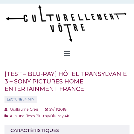
Aller
au
contenu
Culturellement Vôtre
Webzine Culturel
[TEST – BLU-RAY] HÔTEL TRANSYLVANIE
3 – SONY PICTURES HOME
ENTERTAINMENT FRANCE
Guillaume Creis
27/11/2018
A la une
,
Tests Blu-ray/Blu-ray 4K
CARACTÉRISTIQUES