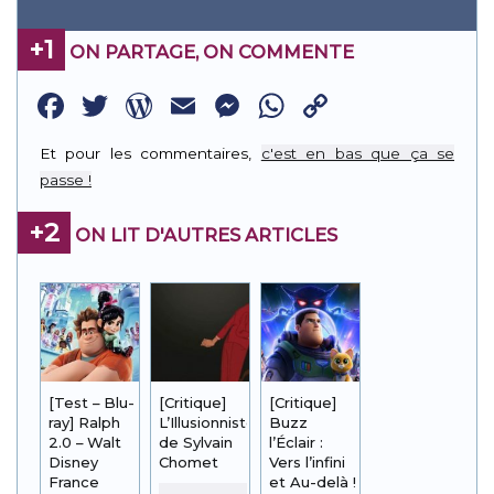
+1
ON PARTAGE, ON COMMENTE
Facebook
Twitter
WordPress
Email
Messenger
WhatsApp
Copy
Link
Et pour les commentaires,
c'est en bas que ça se
passe !
+2
ON LIT D'AUTRES ARTICLES
[Test – Blu-
[Critique]
[Critique]
ray] Ralph
L’Illusionniste
Buzz
2.0 – Walt
de Sylvain
l’Éclair :
Disney
Chomet
Vers l’infini
France
et Au-delà !