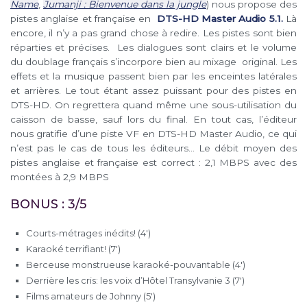
Name
,
Jumanji : Bienvenue dans la jungle
) nous propose des
pistes anglaise et française en
DTS-HD Master Audio 5.1.
Là
encore, il n’y a pas grand chose à redire. Les pistes sont bien
réparties et précises. Les dialogues sont clairs et le volume
du doublage français s’incorpore bien au mixage original. Les
effets et la musique passent bien par les enceintes latérales
et arrières. Le tout étant assez puissant pour des pistes en
DTS-HD. On regrettera quand même une sous-utilisation du
caisson de basse, sauf lors du final. En tout cas, l’éditeur
nous gratifie d’une piste VF en DTS-HD Master Audio, ce qui
n’est pas le cas de tous les éditeurs… Le débit moyen des
pistes anglaise et française est correct : 2,1 MBPS avec des
montées à 2,9 MBPS
BONUS : 3/5
Courts-métrages inédits! (4′)
Karaoké terrifiant! (7′)
Berceuse monstrueuse karaoké-pouvantable (4′)
Derrière les cris: les voix d’Hôtel Transylvanie 3 (7′)
Films amateurs de Johnny (5′)