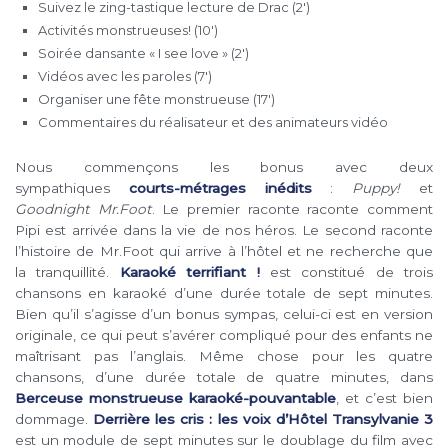
Suivez le zing-tastique lecture de Drac (2′)
Activités monstrueuses! (10′)
Soirée dansante « I see love » (2′)
Vidéos avec les paroles (7′)
Organiser une fête monstrueuse (17′)
Commentaires du réalisateur et des animateurs vidéo
Nous commençons les bonus avec deux
sympathiques
courts-métrages inédits
:
Puppy!
et
Goodnight Mr.Foot
. Le premier raconte raconte comment
Pipi est arrivée dans la vie de nos héros. Le second raconte
l’histoire de Mr.Foot qui arrive à l’hôtel et ne recherche que
la tranquillité.
Karaoké terrifiant !
est constitué de trois
chansons en karaoké d’une durée totale de sept minutes.
Bien qu’il s’agisse d’un bonus sympas, celui-ci est en version
originale, ce qui peut s’avérer compliqué pour des enfants ne
maîtrisant pas l’anglais. Même chose pour les quatre
chansons, d’une durée totale de quatre minutes, dans
Berceuse monstrueuse
karaoké-pouvantable
,
et c’est bien
dommage.
Derrière les cris : les voix d’Hôtel Transylvanie 3
est un module de sept minutes sur le doublage du film avec