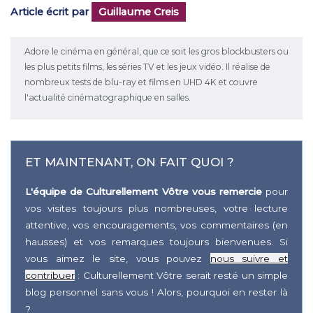
Article écrit par
Guillaume Creis
Adore le cinéma en général, que ce soit les gros blockbusters ou
les plus petits films, les séries TV et les jeux vidéo. Il réalise de
nombreux tests de blu-ray et films en UHD 4K et couvre
l'actualité cinématographique en salles.
ET MAINTENANT, ON FAIT QUOI ?
L'équipe de Culturellement Vôtre vous remercie
pour
vos visites toujours plus nombreuses, votre lecture
attentive, vos encouragements, vos commentaires (en
hausses) et vos remarques toujours bienvenues. Si
vous aimez le site, vous pouvez
nous suivre et
contribuer
: Culturellement Vôtre serait resté un simple
blog personnel sans vous ! Alors, pourquoi en rester là
?