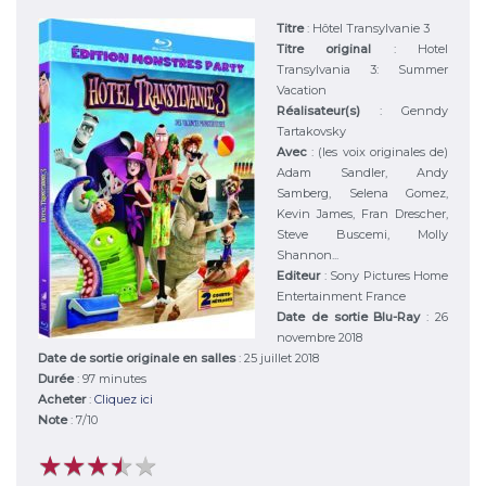
Titre
:
Hôtel Transylvanie 3
Titre original
:
Hotel
Transylvania 3: Summer
Vacation
Réalisateur(s)
:
Genndy
Tartakovsky
Avec
:
(les voix originales de)
Adam Sandler, Andy
Samberg, Selena Gomez,
Kevin James, Fran Drescher,
Steve Buscemi, Molly
Shannon...
Editeur
:
Sony Pictures Home
Entertainment France
Date de sortie Blu-Ray
: 26
novembre 2018
Date de sortie originale en salles
: 25 juillet 2018
Durée
:
97 minutes
Acheter
:
Cliquez ici
Note
:
7
/
10
★
★
★
★
★
★
★
★
★
★