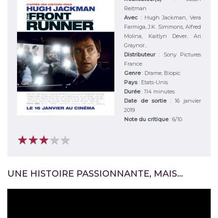
Reitman
Avec
:
Hugh Jackman, Vera
Farmiga, J.K. Simmons, Alfred
Molina, Kaitlyn Dever, Ari
Graynor...
Distributeur
:
Sony Pictures
France
Genre
:
Drame, Biopic
Pays
:
Etats-Unis
Durée
:
114 minutes
Date de sortie
: 16 janvier
2019
Note du critique
:
6
/
10
★
★
★
★
★
★
★
★
★
★
UNE HISTOIRE PASSIONNANTE, MAIS…