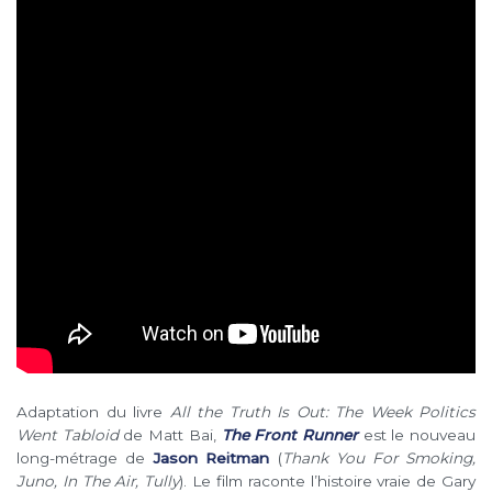
Adaptation du livre
All the Truth Is Out: The Week Politics
Went Tabloid
de Matt Bai,
The Front Runner
est le nouveau
long-métrage de
Jason Reitman
(
Thank You For Smoking,
Juno, In The Air, Tully
). Le film raconte l’histoire vraie de Gary