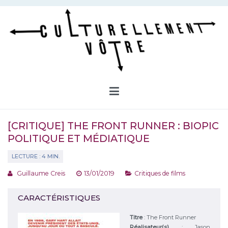
Aller
au
contenu
Culturellement Vôtre
Webzine Culturel
[CRITIQUE] THE FRONT RUNNER : BIOPIC
POLITIQUE ET MÉDIATIQUE
Guillaume Creis
13/01/2019
Critiques de films
CARACTÉRISTIQUES
Titre
:
The Front Runner
Réalisateur(s)
:
Jason