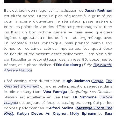
Et c’est bien dommage, car la réalisation de
Jason Reitman
est plutôt bonne. Outre un plan séquence à la grue réussi
pour la scène d’ouverture, le réalisateur passe aisément
entre les points de vue des différents personnages, tout en
insufflant un bon rythme général — mais avec quelques
légères longueurs au milieu du film — au long-métrage avec
un montage assez dynamique, mais prenant parfois son
temps sur certaines scènes importantes. Les quasi deux
heures de durée passent assez rapidement. Il est bien aidé
par l’excellente reconstitution des années 80, costumes et
décors, et la photo réaliste d’
Eric Steelberg
(
Tully
,
Baywatch-
Alerte à Malibu
).
Côté casting, c’est du tout bon.
Hugh Jackman
(
Logan
,
The
Greatest Showman
) offre une belle prestation, sérieuse, dans
le rôle de Gary Hart.
Vera Farmiga
(
Conjuring: Les Dossiers
Warren
) est excellente en Lee Hart.
J.K. Simmons
(
Justice
League
) est toujours sérieux. Le casting est complété par les
bonnes performances d’
Alfred Molina (
Message From The
King
), Kaitlyn Dever, Ari Graynor, Molly Ephraim
et
Sara