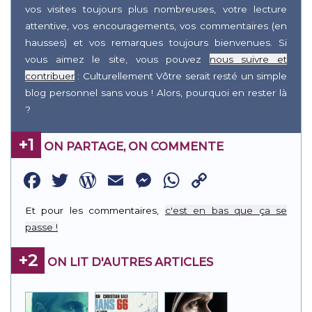
vos visites toujours plus nombreuses, votre lecture
attentive, vos encouragements, vos commentaires (en
hausses) et vos remarques toujours bienvenues. Si
vous aimez le site, vous pouvez
nous suivre et
contribuer
: Culturellement Vôtre serait resté un simple
blog personnel sans vous ! Alors, pourquoi en rester là
?
+1
ON PARTAGE, ON COMMENTE
Facebook
Twitter
WordPress
Email
Messenger
WhatsApp
Copy
Link
Et pour les commentaires,
c'est en bas que ça se
passe !
+2
ON LIT D'AUTRES ARTICLES