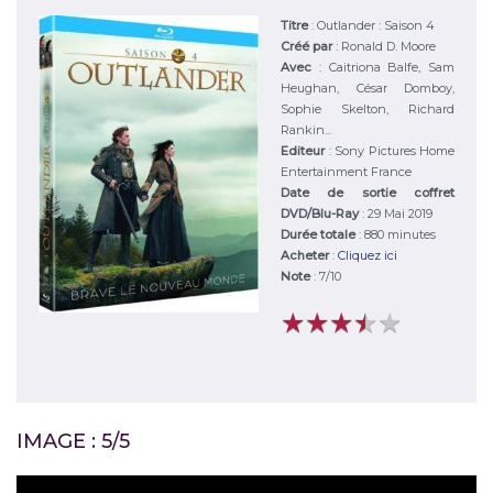
Titre
:
Outlander : Saison 4
Créé par
:
Ronald D. Moore
Avec
:
Caitriona Balfe, Sam
Heughan, César Domboy,
Sophie Skelton, Richard
Rankin...
Editeur
:
Sony Pictures Home
Entertainment France
Date de sortie coffret
DVD/Blu-Ray
: 29 Mai 2019
Durée totale
: 880 minutes
Acheter
:
Cliquez ici
Note
:
7
/
10
★
★
★
★
★
★
★
★
★
★
IMAGE : 5/5