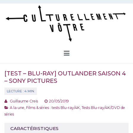
Aller
au
contenu
Culturellement Vôtre
Webzine Culturel
[TEST – BLU-RAY] OUTLANDER SAISON 4
– SONY PICTURES
Guillaume Creis
20/05/2019
A la une
,
Films & séries : tests Blu-ray/4K
,
Tests Blu-ray/4K/DVD de
séries
CARACTÉRISTIQUES