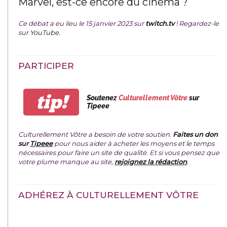
Marvel, est-ce encore du cinéma ?
Ce débat a eu lieu le 15 janvier 2023 sur
twitch.tv
! Regardez-le
sur
YouTube
.
PARTICIPER
tip!
Soutenez
Culturellement Vôtre
sur
Tipeee
Culturellement Vôtre a besoin de votre soutien.
Faites un don
sur
Tipeee
pour nous aider à acheter les moyens et le temps
nécessaires pour faire un site de qualité. Et si vous pensez que
votre plume manque au site,
rejoignez la rédaction
.
ADHÉREZ À CULTURELLEMENT VÔTRE