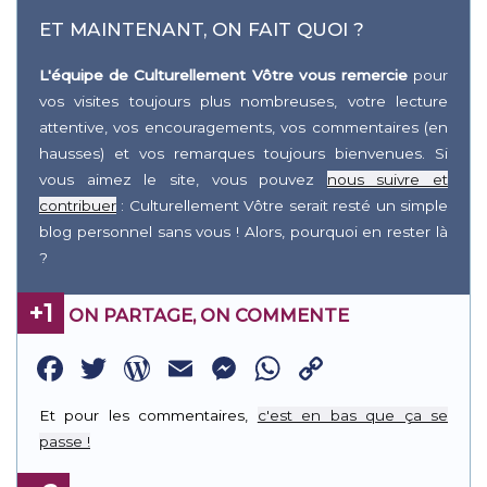
ET MAINTENANT, ON FAIT QUOI ?
L'équipe de Culturellement Vôtre vous remercie
pour
vos visites toujours plus nombreuses, votre lecture
attentive, vos encouragements, vos commentaires (en
hausses) et vos remarques toujours bienvenues. Si
vous aimez le site, vous pouvez
nous suivre et
contribuer
: Culturellement Vôtre serait resté un simple
blog personnel sans vous ! Alors, pourquoi en rester là
?
+1
ON PARTAGE, ON COMMENTE
Facebook
Twitter
WordPress
Email
Messenger
WhatsApp
Copy
Link
Et pour les commentaires,
c'est en bas que ça se
passe !