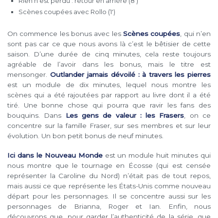
Rien n’est perdu : retour en arrière (8′)
Scènes coupées avec Rollo (1′)
On commence les bonus avec les
Scènes coupées
, qui n’en
sont pas car ce que nous avons là c’est le bêtisier de cette
saison. D’une durée de cinq minutes, cela reste toujours
agréable de l’avoir dans les bonus, mais le titre est
mensonger.
Outlander jamais dévoilé : à travers les pierres
est un module de dix minutes, lequel nous montre les
scènes qui a été rajoutées par rapport au livre dont il a été
tiré. Une bonne chose qui pourra que ravir les fans des
bouquins. Dans
Les gens de valeur : les Frasers
, on ce
concentre sur la famille Fraser, sur ses membres et sur leur
évolution. Un bon petit bonus de neuf minutes.
Ici dans le Nouveau Monde
est un module huit minutes qui
nous montre que le tournage en Écosse (qui est censée
représenter la Caroline du Nord) n’était pas de tout repos,
mais aussi ce que représente les États-Unis comme nouveau
départ pour les personnages. Il se concentre aussi sur les
personnages de Brianna, Roger et Ian. Enfin, nous
découvrons que, pour garder l’authenticité de la série, que