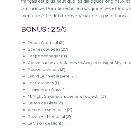
français est plus haut que les dialogues originaux e
la musique. Pour le reste, la musique et les effets p
bien utilisé. Le débit moyen/max de la piste françai
BONUS : 2,5/5
Début Alternatif (2′)
Scènes coupées (25′)
Les personnages (8′)
Conversation avec James McAvoy et M. Night Shyamala
Rassemblement (2′)
David Dunn et la Bête (2′)
Les Cascades (1′)
L’univers de Glass (2′)
M. Night Shyamalan: derrière l’objectif (2′)
Le son de Glass (2′)
Assurer le spectacle (2′)
Raven Hill Memorial (2′)
La Vision de Night (1′)