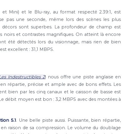
t Mini) et le Blu-ray, au format respecté 2.39:1, est
isse pas une seconde, même lors des scènes les plus
ou décors sont superbes. La profondeur de champ est
es noirs et contrastes magnifiques. On atteint là encore
ont été détectés lors du visionnage, mais rien de bien
t excellent : 31,1 MBPS.
Les Indestructibles 2
) nous offre une piste anglaise en
 bien répartie, précise et ample avec de bons effets. Les
sent bien par les cinq canaux et le caisson de basse est
lm. Le débit moyen est bon : 3,2 MBPS avec des montées à
ion 5.1
. Une belle piste aussi. Puissante, bien répartie,
 en raison de sa compression. Le volume du doublage