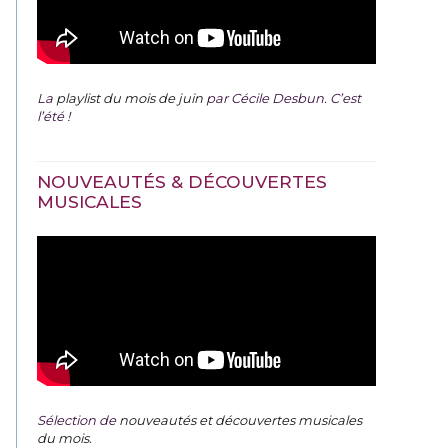
La
playlist du mois de juin
par Cécile Desbun. C’est
l’été !
NOUVEAUTÉS & DÉCOUVERTES
MUSICALES
Sélection de
nouveautés et découvertes musicales
du mois
.