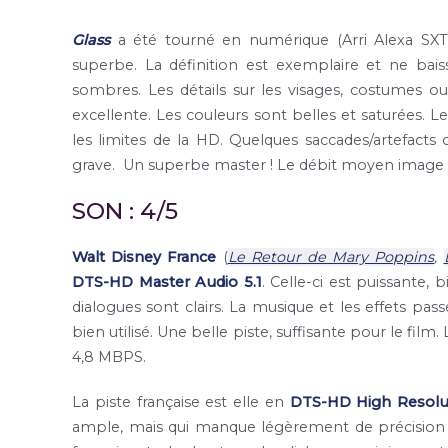
Glass
a été tourné en numérique (Arri Alexa SXT e
superbe. La définition est exemplaire et ne ba
sombres. Les détails sur les visages, costumes 
excellente. Les couleurs sont belles et saturées. L
les limites de la HD. Quelques saccades/artefacts 
grave. Un superbe master ! Le débit moyen image es
SON : 4/5
Walt Disney France
(
Le Retour de Mary Poppins
,
DTS-HD Master Audio 5.1
. Celle-ci est puissante,
dialogues sont clairs. La musique et les effets pas
bien utilisé. Une belle piste, suffisante pour le fi
4,8 MBPS.
La piste française est elle en
DTS-HD High Resolut
ample, mais qui manque légèrement de précision