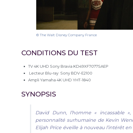
© The Walt Disney Company France
CONDITIONS DU TEST
TV 4K UHD Sony Bravia KD49XF7077SAEP
Lecteur Blu-ray Sony BDV-E2100
Ampli Yamaha 4K UHD YHT-1840
SYNOPSIS
David Dunn, l’homme « incassable », 
personnalité surhumaine de Kevin Wend
Elijah Price éveille à nouveau l’intérêt e