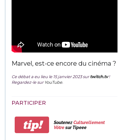
Marvel, est-ce encore du cinéma ?
Ce débat a eu lieu le 15 janvier 2023 sur
twitch.tv
!
Regardez-le sur
YouTube
.
PARTICIPER
tip!
Soutenez
Culturellement
Vôtre
sur Tipeee