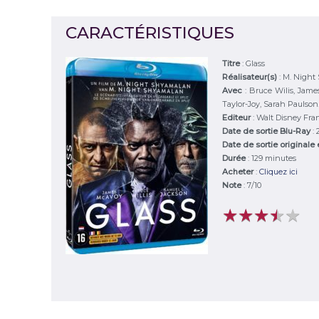
CARACTÉRISTIQUES
Titre
:
Glass
Réalisateur(s)
:
M. Night
Avec
:
Bruce Wilis, Jame
Taylor-Joy, Sarah Paulson..
Editeur
:
Walt Disney Fra
Date de sortie Blu-Ray
:
Date de sortie originale
Durée
:
129 minutes
Acheter
:
Cliquez ici
Note
:
7
/
10
★
★
★
★
★
★
★
★
★
★