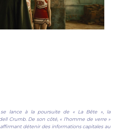
se lance à la poursuite de « La Bête », la
ell Crumb. De son côté, « l’homme de verre »
n affirmant détenir des informations capitales au