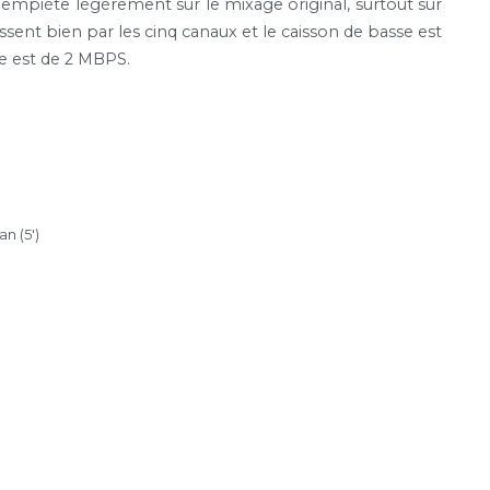
t empiète légèrement sur le mixage original, surtout sur
assent bien par les cinq canaux et le caisson de basse est
se est de 2 MBPS.
n (5′)