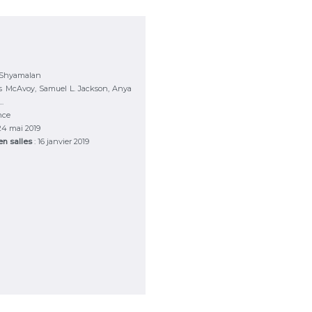
 Shyamalan
s McAvoy, Samuel L. Jackson, Anya
.
nce
 24 mai 2019
 en salles
: 16 janvier 2019