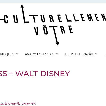
Culturellement Vôtre
Webzine Culturel
RITIQUES
ANALYSES · ESSAIS
TESTS BLU-RAY/4K
E
SS – WALT DISNEY
sts Blu-ray/Blu-ray 4K