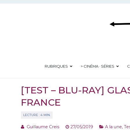
Aller
au
contenu
RUBRIQUES
> CINÉMA · SÉRIES
C
[TEST – BLU-RAY] GLA
FRANCE
Guillaume Creis
27/05/2019
A la une
,
Te