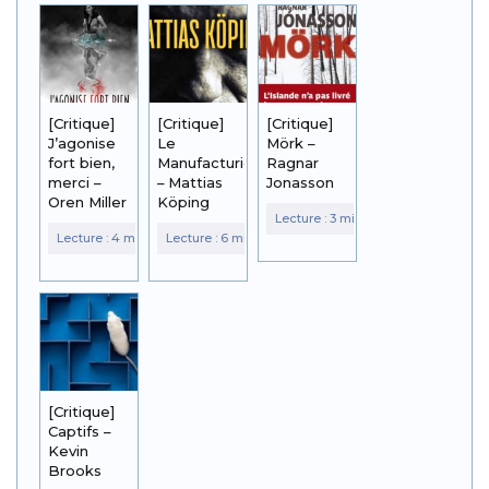
[Critique]
[Critique]
[Critique]
J’agonise
Le
Mörk –
fort bien,
Manufacturier
Ragnar
merci –
– Mattias
Jonasson
Oren Miller
Köping
[Critique]
Captifs –
Kevin
Brooks