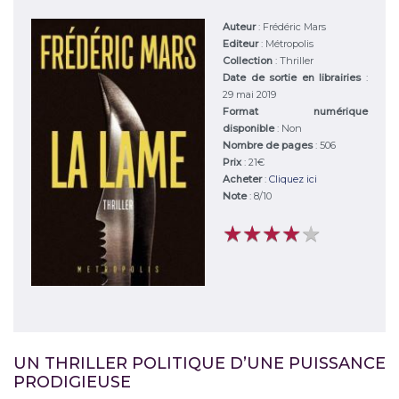
Auteur
:
Frédéric Mars
Editeur
:
Métropolis
Collection
: Thriller
Date de sortie en librairies
:
29 mai 2019
Format numérique
disponible
: Non
Nombre de pages
: 506
Prix
: 21€
Acheter
:
Cliquez ici
Note
:
8
/
10
★
★
★
★
★
★
★
★
★
★
UN THRILLER POLITIQUE D’UNE PUISSANCE
PRODIGIEUSE