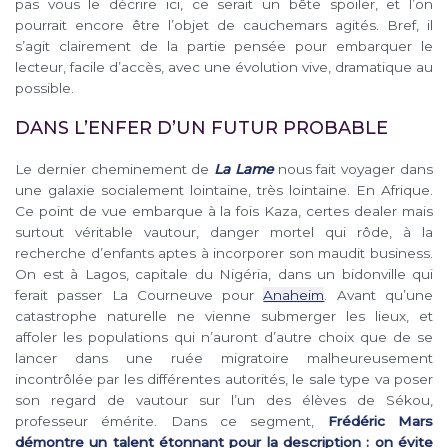
pas vous le décrire ici, ce serait un bête spoiler, et l’on
pourrait encore être l’objet de cauchemars agités. Bref, il
s’agit clairement de la partie pensée pour embarquer le
lecteur, facile d’accès, avec une évolution vive, dramatique au
possible.
DANS L’ENFER D’UN FUTUR PROBABLE
Le dernier cheminement de
La Lame
nous fait voyager dans
une galaxie socialement lointaine, très lointaine. En Afrique.
Ce point de vue embarque à la fois Kaza, certes dealer mais
surtout véritable vautour, danger mortel qui rôde, à la
recherche d’enfants aptes à incorporer son maudit business.
On est à Lagos, capitale du Nigéria, dans un bidonville qui
ferait passer La Courneuve pour
Anaheim
. Avant qu’une
catastrophe naturelle ne vienne submerger les lieux, et
affoler les populations qui n’auront d’autre choix que de se
lancer dans une ruée migratoire malheureusement
incontrôlée par les différentes autorités, le sale type va poser
son regard de vautour sur l’un des élèves de Sékou,
professeur émérite. Dans ce segment,
Frédéric Mars
démontre un talent étonnant pour la description : on évite