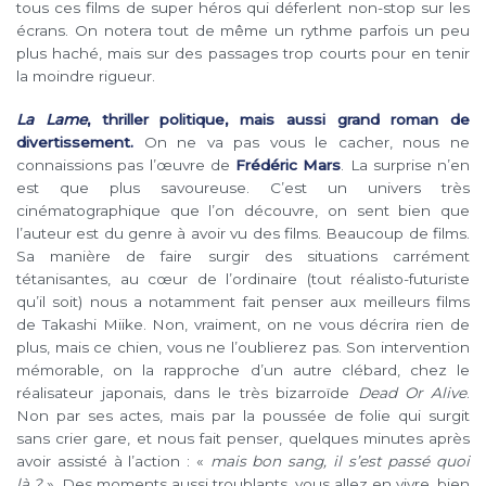
tous ces films de super héros qui déferlent non-stop sur les
écrans. On notera tout de même un rythme parfois un peu
plus haché, mais sur des passages trop courts pour en tenir
la moindre rigueur.
La Lame
, thriller politique, mais aussi grand roman de
divertissement.
On ne va pas vous le cacher, nous ne
connaissions pas l’œuvre de
Frédéric Mars
. La surprise n’en
est que plus savoureuse. C’est un univers très
cinématographique que l’on découvre, on sent bien que
l’auteur est du genre à avoir vu des films. Beaucoup de films.
Sa manière de faire surgir des situations carrément
tétanisantes, au cœur de l’ordinaire (tout réalisto-futuriste
qu’il soit) nous a notamment fait penser aux meilleurs films
de Takashi Miike. Non, vraiment, on ne vous décrira rien de
plus, mais ce chien, vous ne l’oublierez pas. Son intervention
mémorable, on la rapproche d’un autre clébard, chez le
réalisateur japonais, dans le très bizarroïde
Dead Or Alive
.
Non par ses actes, mais par la poussée de folie qui surgit
sans crier gare, et nous fait penser, quelques minutes après
avoir assisté à l’action : «
mais bon sang, il s’est passé quoi
là ?
». Des moments aussi troublants, vous allez en vivre, bien