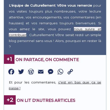
L'équipe de Culturellement Vôtre vous remercie
pour
vos visites toujours plus nombreuses, votre lecture
attentive, vos encouragements, vos commentaires (en
hausses) et vos remarques toujours bienvenues. Si
vous aimez le site, vous pouvez
nous suivre et
contribuer
: Culturellement Vôtre serait resté un simple
blog personnel sans vous ! Alors, pourquoi en rester là
?
+1
ON PARTAGE, ON COMMENTE
Facebook
Twitter
WordPress
Email
Messenger
WhatsApp
Copy
Link
Et pour les commentaires,
c'est en bas que ça se
passe !
+2
ON LIT D'AUTRES ARTICLES