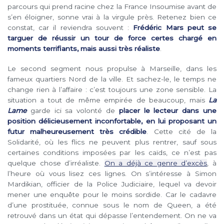
parcours qui prend racine chez la France Insoumise avant de
s’en éloigner, sonne vrai à la virgule près. Retenez bien ce
constat, car il reviendra souvent :
Frédéric Mars peut se
targuer de réussir un tour de force certes chargé en
moments terrifiants, mais aussi très réaliste
.
Le second segment nous propulse à Marseille, dans les
fameux quartiers Nord de la ville. Et sachez-le, le temps ne
change rien à l’affaire : c’est toujours une zone sensible. La
situation a tout de même empirée de beaucoup, mais
La
Lame
garde ici sa volonté de
placer le lecteur dans une
position délicieusement inconfortable, en lui proposant un
futur malheureusement très crédible
. Cette cité de la
Solidarité, où les flics ne peuvent plus rentrer, sauf sous
certaines conditions imposées par les caïds, ce n’est pas
quelque chose d’irréaliste.
On a déjà ce genre d’excès
, à
l’heure où vous lisez ces lignes. On s’intéresse à Simon
Mardikian, officier de la Police Judiciaire, lequel va devoir
mener une enquête pour le moins sordide. Car le cadavre
d’une prostituée, connue sous le nom de Queen, a été
retrouvé dans un état qui dépasse l’entendement. On ne va