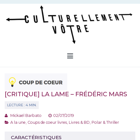
Aller
au
contenu
Culturellement Vôtre
Webzine Culturel
[CRITIQUE] LA LAME – FRÉDÉRIC MARS
Mickaël Barbato
02/07/2019
A la une
,
Coups de coeur livres
,
Livres & BD
,
Polar & Thriller
CARACTÉRISTIQUES