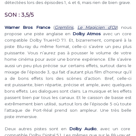
détectées lors des épisodes 1, 4 et 6, mais rien de bien grave.
SON : 3,5/5
Warner Bros France
(
Gremlins
,
Le Magicien d’Oz
) nous
propose une piste anglaise en
Dolby Atmos
avec un core
compatible Dolby TrueHD 7.1. Et, bizarrement, comparé à la
piste Blu-ray du même format, celle-ci s’avère un peu plus
puissante. Vous n’aurez pas à pousser le volume de votre
home cinéma pour avoir une bonne expérience. Elle s’avère
aussi un peu plus précise sur certains effets, surtout dans le
mixage de l’épisode 3, qui fait d’autant plus film d’horreur qu’il
a de bons effets lors des scènes d’action. Bref, celle-ci
est puissante, bien répartie, précise et ample, avec quelques
bons effets. Les dialogues sont clairs. La musique et les effets
passent bien par tous les canaux. Et le caisson de basse est
extrêmement bien utilisé, surtout lors de l’épisode 5 où toute
l’attaque de Port-Réal prend son ampleur. Une très belle
piste immersive.
Deux autres pistes sont en
Dolby Audio
, avec un core
compatible Dolby Digital 5.1. Les mêmes que sur le Blu-ray et,