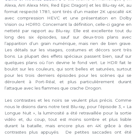
Alexa, Arri Alexa Mini, Red Epic Dragon) et les Blu-ray 4K, au
format respecté 1.78:1, sont tirés d’un master 2K upscallé 4K
avec compression HEVC et une présentation en Dolby
Vision ou HDR10. Concernant la définition, celle-ci gagne en
netteté par rapport au Blu-ray. Elle est excellente tout du
long des six épisodes, sauf sur deux-trois plans avec
l’apparition d’un grain numérique, mais rien de bien grave.
Les détails sur les visages, costumes et décors sont très
bons. La plupart des effets spéciaux passent bien, sauf sur
quelques plans où l’on devine le fond vert. Le HDR fait le
boulot sur les couleurs, qui sont belles et saturées, surtout
pour les trois derniers épisodes pour les scènes qui se
déroulent à Port-Réal, et plus particulièrement durant
l’attaque avec les flammes que crache Drogon.
Les contrastes et les noirs se veulent plus précis. Comme
nous le disions dans notre test Blu-ray, pour l’épisode 3, « La
Longue Nuit », la luminosité a été retravaillée pour la sortie
vidéo et, du coup, tout est moins sombre et plus lisible
durant la bataille, mais encore plus en 4K grâce à des
contrastes plus appuyés. De petites saccades ont été