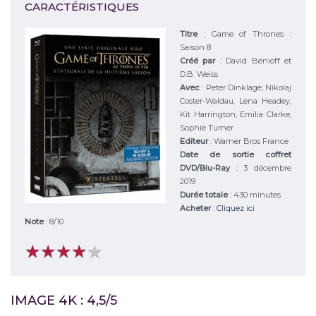
CARACTÉRISTIQUES
Titre
:
Game of Thrones :
Saison 8
Créé par
:
David Benioff et
D.B. Weiss
Avec
:
Peter Dinklage, Nikolaj
Coster-Waldau, Lena Headey,
Kit Harrington, Emilia Clarke,
Sophie Turner
Editeur
:
Warner Bros France
Date de sortie coffret
DVD/Blu-Ray
: 3 décembre
2019
Durée totale
: 430 minutes
Acheter
:
Cliquez ici
Note
:
8
/
10
★
★
★
★
★
★
★
★
★
★
IMAGE 4K : 4,5/5