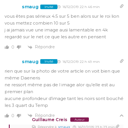
smaug
16/12/2019 22 h 46 min
Invité
vous êtes pas sérieux 4.5 sur 5 ben alors sur le roi lion
vous mettez combien 10 sur 5
j ai jamais vue une image ausi lamentable en 4k
regardé sur le net ce que les autre en pensent
Répondre
0
smaug
16/12/2019 22 h 49 min
Invité
rien que sur la photo de votre article on voit bien que
même Daeneris
ne ressort même pas de l image alor qu’elle est au
premier plan
aucune profondeur d’image tant les noirs sont bouché
les 3 quart du Temp
Répondre
0
Guillaume Creis
Auteur
Répondre à
smaug
16/12/2019 23 h 23 min