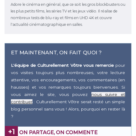
Adore le cinéma en général, que ce soit les gros blockbusters ou
les plus petits films, les séries TV et les jeux vidéo. Il réalise de
nombreux tests de blu-ray et films en UHD 4K et couvre
l'actualité cinématographique en salles.
ET MAINTENANT, ON FAIT QUOI ?
L'équipe de Culturellement Vôtre vous remercie
pour
vos visites toujours plus nombreuses, votre lecture
attentive, vos encouragements, vos commentaires (en
hausses) et vos remarques toujours bienvenues. Si
vous aimez le site, vous pouvez
nous suivre et
contribuer
: Culturellement Vôtre serait resté un simple
blog personnel sans vous ! Alors, pourquoi en rester là
?
+1
ON PARTAGE, ON COMMENTE