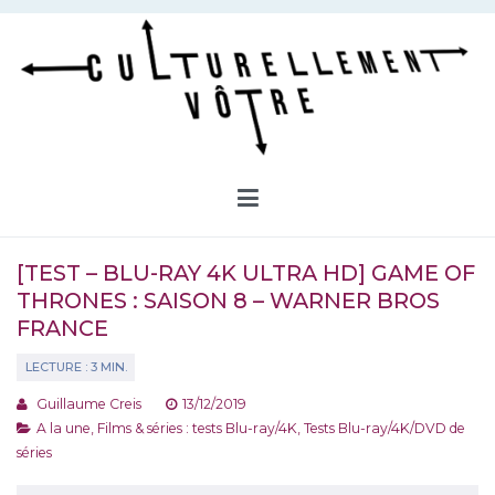
Aller
au
contenu
Culturellement Vôtre
Webzine Culturel
[TEST – BLU-RAY 4K ULTRA HD] GAME OF
THRONES : SAISON 8 – WARNER BROS
FRANCE
Guillaume Creis
13/12/2019
A la une
,
Films & séries : tests Blu-ray/4K
,
Tests Blu-ray/4K/DVD de
séries