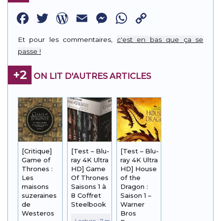
Facebook
Twitter
WordPress
Email
Messenger
WhatsApp
Copy
Link
Et pour les commentaires,
c'est en bas que ça se
passe !
+2
ON LIT D'AUTRES ARTICLES
[Critique]
[Test – Blu-
[Test – Blu-
Game of
ray 4K Ultra
ray 4K Ultra
Thrones :
HD] Game
HD] House
Les
Of Thrones
of the
maisons
Saisons 1 à
Dragon :
suzeraines
8 Coffret
Saison 1 –
de
Steelbook
Warner
Westeros
Bros