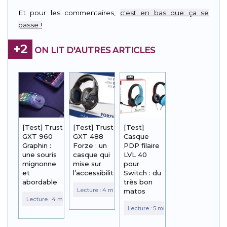
Link
Et pour les commentaires,
c'est en bas que ça se
passe !
+2
ON LIT D'AUTRES ARTICLES
[Test] Trust
[Test] Trust
[Test]
GXT 960
GXT 488
Casque
Graphin :
Forze : un
PDP filaire
une souris
casque qui
LVL 40
mignonne
mise sur
pour
et
l’accessibilité
Switch : du
abordable
très bon
matos