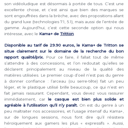
son vidéoludique est désormais à portée de tous. C’est une
excellente chose, et c’est ainsi que bien des marques se
sont engouffrées dans la brèche, avec des propositions allant
du grand luxe (technologies 7.1, 5.1), mais aussi de l’entrée de
gamme. Aujourd’hui, c’est cette seconde option qui nous
intéresse, avec le
Kama+ de
Tritton
.
Disponible au tarif de 29.90 euros, le Kama+ de Tritton se
situe clairement sur le domaine de la recherche du bon
rapport qualité/prix.
Pour ce faire, il fallait tout de même
s’attendre à des concessions, et l’on redoutait qu’elles se
déclarent principalement au niveau de la qualité des
matières utilisées. Le premier coup d’oeil n’est pas du genre
à donner confiance : l’arceau (ou serre-tête) fait un peu
léger, et le plastique utilisé brille beaucoup, ce qui n’est en
fait jamais rassurant. Cependant, vous devez vous rassurer
immédiatement, car
le casque est bien plus solide et
agréable à l’utilisation qu’il n’y paraît.
On est du genre à un
peu maltraiter nos accessoires, et l’usage intensif du Kama+,
sur de longues sessions, nous font dire qu’il résistera
héroïquement aux gamers les plus « expressifs ». Aussi,