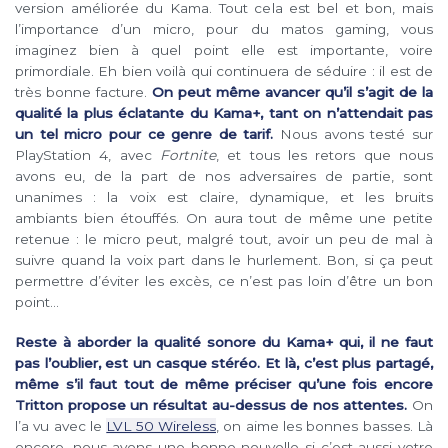
version améliorée du Kama. Tout cela est bel et bon, mais
l’importance d’un micro, pour du matos gaming, vous
imaginez bien à quel point elle est importante, voire
primordiale. Eh bien voilà qui continuera de séduire : il est de
très bonne facture.
On peut même avancer qu’il s’agit de la
qualité la plus éclatante du Kama+, tant on n’attendait pas
un tel micro pour ce genre de tarif.
Nous avons testé sur
PlayStation 4, avec
Fortnite
, et tous les retors que nous
avons eu, de la part de nos adversaires de partie, sont
unanimes : la voix est claire, dynamique, et les bruits
ambiants bien étouffés. On aura tout de même une petite
retenue : le micro peut, malgré tout, avoir un peu de mal à
suivre quand la voix part dans le hurlement. Bon, si ça peut
permettre d’éviter les excès, ce n’est pas loin d’être un bon
point…
Reste à aborder la qualité sonore du Kama+ qui, il ne faut
pas l’oublier, est un casque stéréo. Et là, c’est plus partagé,
même s’il faut tout de même préciser qu’une fois encore
Tritton propose un résultat au-dessus de nos attentes.
On
l’a vu avec le
LVL 50 Wireless
, on aime les bonnes basses. Là
encore, nous avons une bonne nouvelle si c’est aussi votre