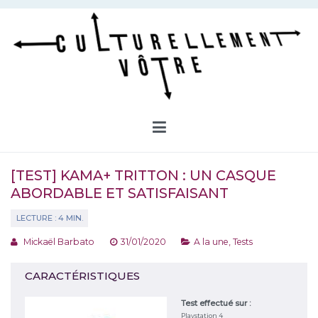
Aller
au
contenu
Culturellement Vôtre
Webzine Culturel
[TEST] KAMA+ TRITTON : UN CASQUE
ABORDABLE ET SATISFAISANT
Mickaël Barbato
31/01/2020
A la une
,
Tests
CARACTÉRISTIQUES
Test effectué sur :
Playstation 4