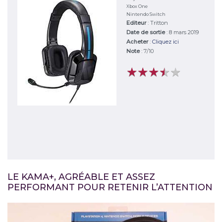
Xbox One
Nintendo Switch
Editeur
:
Tritton
Date de sortie
: 8 mars 2019
Acheter
:
Cliquez ici
Note
:
7
/
10
★
★
★
★
★
★
★
★
★
★
LE KAMA+, AGRÉABLE ET ASSEZ
PERFORMANT POUR RETENIR L’ATTENTION