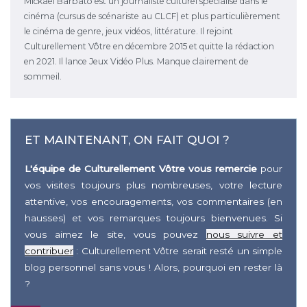
Mickaël Barbato est un journaliste culturel spécialisé dans le
cinéma (cursus de scénariste au CLCF) et plus particulièrement
le cinéma de genre, jeux vidéos, littérature. Il rejoint
Culturellement Vôtre en décembre 2015 et quitte la rédaction
en 2021. Il lance Jeux Vidéo Plus. Manque clairement de
sommeil.
ET MAINTENANT, ON FAIT QUOI ?
L'équipe de Culturellement Vôtre vous remercie
pour
vos visites toujours plus nombreuses, votre lecture
attentive, vos encouragements, vos commentaires (en
hausses) et vos remarques toujours bienvenues. Si
vous aimez le site, vous pouvez
nous suivre et
contribuer
: Culturellement Vôtre serait resté un simple
blog personnel sans vous ! Alors, pourquoi en rester là
?