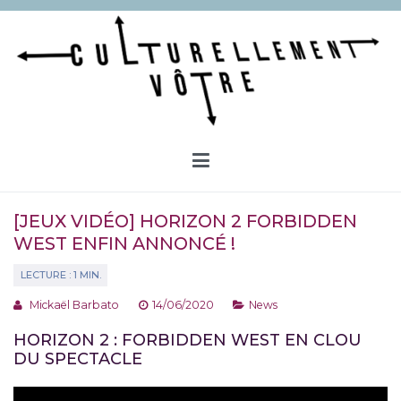
Aller
au
contenu
Culturellement Vôtre
Webzine Culturel
[JEUX VIDÉO] HORIZON 2 FORBIDDEN
WEST ENFIN ANNONCÉ !
Mickaël Barbato
14/06/2020
News
HORIZON 2 : FORBIDDEN WEST EN CLOU
DU SPECTACLE