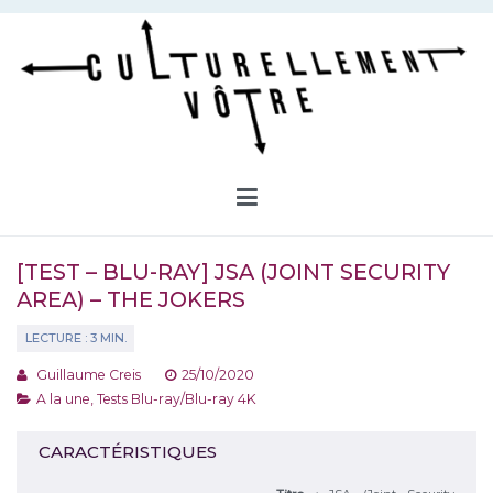
Aller
au
contenu
Culturellement Vôtre
Webzine Culturel
[TEST – BLU-RAY] JSA (JOINT SECURITY
AREA) – THE JOKERS
Guillaume Creis
25/10/2020
A la une
,
Tests Blu-ray/Blu-ray 4K
CARACTÉRISTIQUES