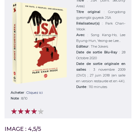
Titre
:
JSA (Joint Security
Area)
Titre original
:
Gongdong
gyeongbi guyeok JSA
Réalisateur(s)
:
Park Chan-
Wook
Avec
:
Song Kang-Ho, Lee
Byung-Hun, Yeong-ae Lee...
Editeur
:
The Jokers
Date de sortie Blu-Ray
: 28
Octobre 2020
Date de sortie originale en
salles
: 3 novembre 2009
(DVD) ; 27 juin 2018 (en salle
en version restaurée et en 4K).
Durée
:
110 minutes
Acheter
:
Cliquez ici
Note
:
8
/
10
★
★
★
★
★
★
★
★
★
★
IMAGE : 4,5/5