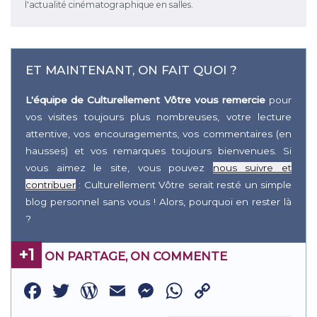
l'actualité cinématographique en salles.
ET MAINTENANT, ON FAIT QUOI ?
L'équipe de Culturellement Vôtre vous remercie
pour
vos visites toujours plus nombreuses, votre lecture
attentive, vos encouragements, vos commentaires (en
hausses) et vos remarques toujours bienvenues. Si
vous aimez le site, vous pouvez
nous suivre et
contribuer
: Culturellement Vôtre serait resté un simple
blog personnel sans vous ! Alors, pourquoi en rester là
?
+1
ON PARTAGE, ON COMMENTE
Facebook
Twitter
WordPress
Email
Messenger
WhatsApp
Copy
Link