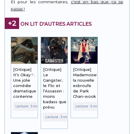
Et pour les commentaires,
c'est en bas que ça se
passe !
+2
ON LIT D'AUTRES ARTICLES
[Critique]
[Critique]
[Critique]
It’s Okay ! :
Le
Mademoiselle :
Une jolie
Gangster,
la nouvelle
comédie
le Flic et
esbroufe
dramatique
l’Assassin :
de Park
coréenne
moins
Chan-wook
badass que
prévu