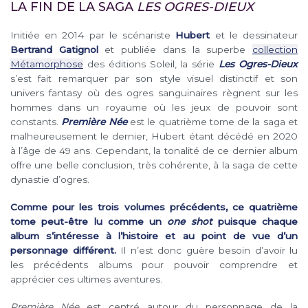
LA FIN DE LA SAGA
LES OGRES-DIEUX
Initiée en 2014 par le scénariste
Hubert
et le dessinateur
Bertrand Gatignol
et publiée dans la superbe
collection
Métamorphose
des éditions Soleil, la série
Les Ogres-Dieux
s’est fait remarquer par son style visuel distinctif et son
univers fantasy où des ogres sanguinaires règnent sur les
hommes dans un royaume où les jeux de pouvoir sont
constants.
Première Née
est le quatrième tome de la saga et
malheureusement le dernier, Hubert étant décédé en 2020
à l’âge de 49 ans. Cependant, la tonalité de ce dernier album
offre une belle conclusion, très cohérente, à la saga de cette
dynastie d’ogres.
Comme pour les trois volumes précédents, ce quatrième
tome peut-être lu comme un
one shot
puisque chaque
album s’intéresse à l’histoire et au point de vue d’un
personnage différent.
Il n’est donc guère besoin d’avoir lu
les précédents albums pour pouvoir comprendre et
apprécier ces ultimes aventures.
Première Née
est centré autour du personnage de la