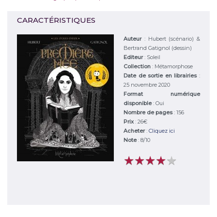
CARACTÉRISTIQUES
Auteur
:
Hubert (scénario) &
Bertrand Gatignol (dessin)
Editeur
:
Soleil
Collection
: Métamorphose
Date de sortie en librairies
:
25 novembre 2020
Format numérique
disponible
: Oui
Nombre de pages
: 156
Prix
: 26€
Acheter
:
Cliquez ici
Note
:
8
/
10
★
★
★
★
★
★
★
★
★
★