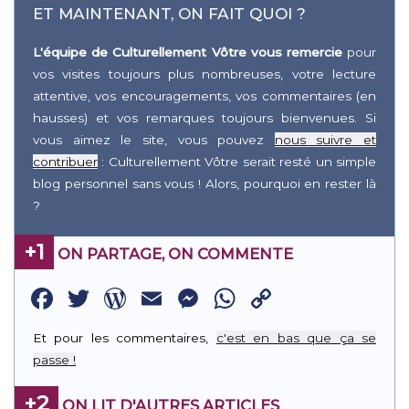
ET MAINTENANT, ON FAIT QUOI ?
L'équipe de Culturellement Vôtre vous remercie
pour
vos visites toujours plus nombreuses, votre lecture
attentive, vos encouragements, vos commentaires (en
hausses) et vos remarques toujours bienvenues. Si
vous aimez le site, vous pouvez
nous suivre et
contribuer
: Culturellement Vôtre serait resté un simple
blog personnel sans vous ! Alors, pourquoi en rester là
?
+1
ON PARTAGE, ON COMMENTE
Facebook
Twitter
WordPress
Email
Messenger
WhatsApp
Copy
Link
Et pour les commentaires,
c'est en bas que ça se
passe !
+2
ON LIT D'AUTRES ARTICLES