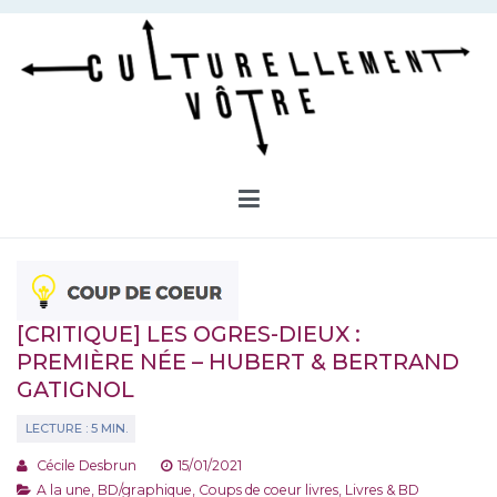
Aller
au
contenu
Culturellement Vôtre
Webzine Culturel
[CRITIQUE] LES OGRES-DIEUX :
PREMIÈRE NÉE – HUBERT & BERTRAND
GATIGNOL
Cécile Desbrun
15/01/2021
A la une
,
BD/graphique
,
Coups de coeur livres
,
Livres & BD