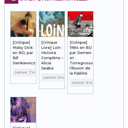
[Critique]
[Critique
[Critique]
Moby Dick
Livre] Loin :
1984 en BD
en BD, par
Histoire
par Derrien
Bill
Complète –
et
Sienkiewicz
Alicia
Torregrossa :
Jaraba
l’illusion de
la fidélité
[Critique]