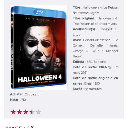
Titre
:
Halloween 4: Le Retour
de Michael Myers
Titre original
:
Halloween 4:
The Return of Michael Myers
Réalisateur(s)
:
Dwight H.
Little
Avec
:
Donald Pleasence, Ellie
Cornell, Danielle Harris,
George P. Wilbur, Michael
Pataki...
Editeur
:
ESC Editions
Date de sortie Blu-Ray
: 17
mars 2021
Date de sortie originale en
salles
: 9 mai 1990
Durée
:
88 minutes
Acheter
:
Cliquez ici
Note
:
7
/
10
★
★
★
★
★
★
★
★
★
★