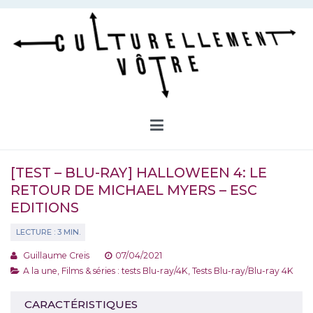
Aller
au
contenu
Culturellement Vôtre
Webzine Culturel
[TEST – BLU-RAY] HALLOWEEN 4: LE
RETOUR DE MICHAEL MYERS – ESC
EDITIONS
Guillaume Creis
07/04/2021
A la une
,
Films & séries : tests Blu-ray/4K
,
Tests Blu-ray/Blu-ray 4K
CARACTÉRISTIQUES