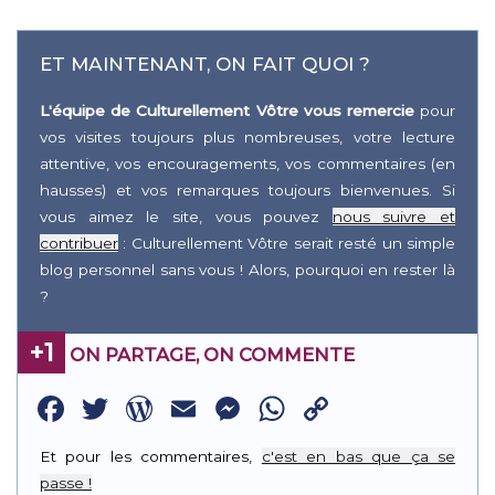
ET MAINTENANT, ON FAIT QUOI ?
L'équipe de Culturellement Vôtre vous remercie
pour
vos visites toujours plus nombreuses, votre lecture
attentive, vos encouragements, vos commentaires (en
hausses) et vos remarques toujours bienvenues. Si
vous aimez le site, vous pouvez
nous suivre et
contribuer
: Culturellement Vôtre serait resté un simple
blog personnel sans vous ! Alors, pourquoi en rester là
?
+1
ON PARTAGE, ON COMMENTE
Facebook
Twitter
WordPress
Email
Messenger
WhatsApp
Copy
Link
Et pour les commentaires,
c'est en bas que ça se
passe !