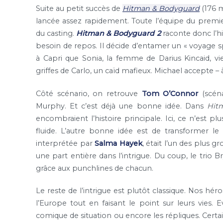
Suite au petit succès de
Hitman & Bodyguard
(176 m
lancée assez rapidement. Toute l’équipe du premi
du casting.
Hitman & Bodyguard 2
raconte donc l’hi
besoin de repos. Il décide d’entamer un « voyage spir
à Capri que Sonia, la femme de Darius Kincaid, vie
griffes de Carlo, un caïd mafieux. Michael accepte 
Côté scénario, on retrouve
Tom O’Connor
(scéna
Murphy. Et c’est déjà une bonne idée. Dans
Hit
encombraient l’histoire principale. Ici, ce n’est p
fluide. L’autre bonne idée est de transformer l
interprétée par
Salma Hayek
, était l’un des plus g
une part entière dans l’intrigue. Du coup, le tri
grâce aux punchlines de chacun.
Le reste de l’intrigue est plutôt classique. Nos h
l’Europe tout en faisant le point sur leurs vies.
comique de situation ou encore les répliques. Certain