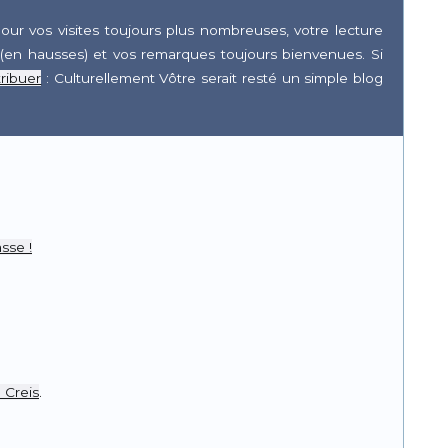
our vos visites toujours plus nombreuses, votre lecture
(en hausses) et vos remarques toujours bienvenues. Si
ribuer
: Culturellement Vôtre serait resté un simple blog
r
pp
sse !
 Creis
.