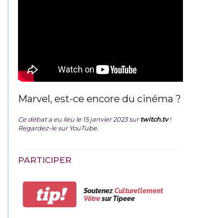
Marvel, est-ce encore du cinéma ?
Ce débat a eu lieu le 15 janvier 2023 sur
twitch.tv
!
Regardez-le sur
YouTube
.
PARTICIPER
tip!
Soutenez
Culturellement
Vôtre
sur Tipeee