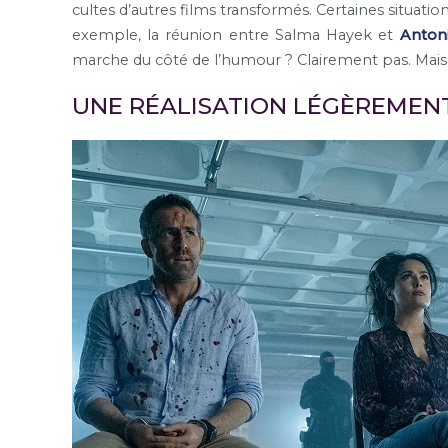
cultes d’autres films transformés. Certaines situati
exemple, la réunion entre Salma Hayek et
Anton
marche du côté de l’humour ? Clairement pas. Ma
UNE RÉALISATION LÉGÈREMEN