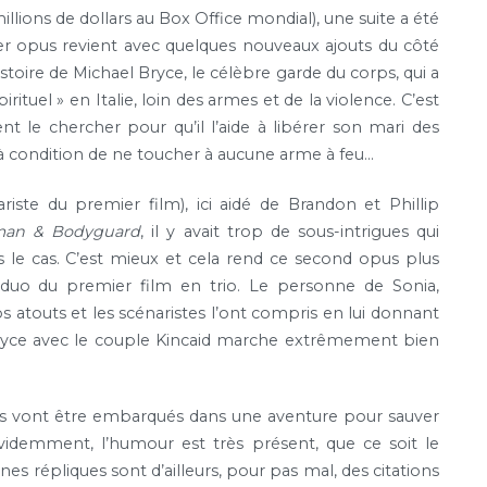
illions de dollars au Box Office mondial), une suite a été
er opus revient avec quelques nouveaux ajouts du côté
stoire de Michael Bryce, le célèbre garde du corps, qui a
ituel » en Italie, loin des armes et de la violence. C’est
nt le chercher pour qu’il l’aide à libérer son mari des
– à condition de ne toucher à aucune arme à feu…
riste du premier film), ici aidé de Brandon et Phillip
man & Bodyguard
, il y avait trop de sous-intrigues qui
lus le cas. C’est mieux et cela rend ce second opus plus
e duo du premier film en trio. Le personne de Sonia,
ros atouts et les scénaristes l’ont compris en lui donnant
o Bryce avec le couple Kincaid marche extrêmement bien
éros vont être embarqués dans une aventure pour sauver
 Evidemment, l’humour est très présent, que ce soit le
es répliques sont d’ailleurs, pour pas mal, des citations