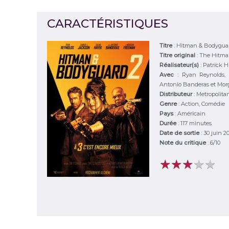
CARACTÉRISTIQUES
Titre
:
Hitman & Bodygua
Titre original
:
The Hitma
Réalisateur(s)
:
Patrick 
Avec
:
Ryan Reynolds, 
Antonio Banderas et Mo
Distributeur
:
Metropolita
Genre
:
Action, Comédie
Pays
:
Américain
Durée
:
117 minutes
Date de sortie
: 30 juin 2
Note du critique
:
6
/
10
★
★
★
★
★
★
★
★
★
★