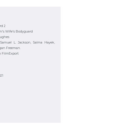
rd 2
n's Wife's Bodyguard
Hughes
Samuel L. Jackson, Salma Hayek,
rgan Freeman.
n FilmExport
021