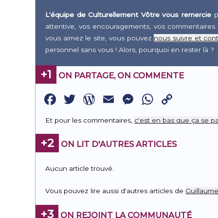
L'équipe de Culturellement Vôtre vous remercie
p
attentive, vos encouragements, vos commentaires 
vous aimez le site, vous pouvez
nous suivre et cont
personnel sans vous ! Alors, pourquoi en rester là ?
+1
ON PARTAGE, ON COMMENTE
Facebook
Twitter
WordPress
Email
Messenge
WhatsA
Copy
Link
Et pour les commentaires,
c'est en bas que ça se pa
+2
ON LIT D'AUTRES ARTICLES
Aucun article trouvé.
Vous pouvez lire aussi d'autres articles de
Guillaume
+3
ON REJOINT LA COMMUNAUTÉ