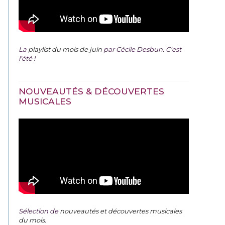
La
playlist du mois de juin
par Cécile Desbun. C’est
l’été !
NOUVEAUTÉS & DÉCOUVERTES
MUSICALES
Sélection de
nouveautés et découvertes musicales
du mois
.