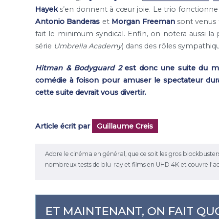
Hayek
s’en donnent à cœur joie. Le trio fonctionne
Antonio Banderas
et
Morgan Freeman
sont venus t
fait le minimum syndical. Enfin, on notera aussi l
série
Umbrella Academy
) dans des rôles sympathiq
Hitman & Bodyguard 2
est donc une suite du mê
comédie à foison pour amuser le spectateur duran
cette suite devrait vous divertir.
Article écrit par
Guillaume Creis
Adore le cinéma en général, que ce soit les gros blockbusters ou 
nombreux tests de blu-ray et films en UHD 4K et couvre l'a
ET MAINTENANT, ON FAIT QUO