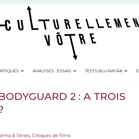
Culturellement Vôtre
Webzine Culturel
RITIQUES
ANALYSES · ESSAIS
TESTS BLU-RAY/4K
E
 BODYGUARD 2 : A TROIS
?
inéma & Séries
,
Critiques de films