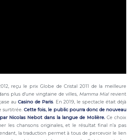
012, reçu le prix Globe de Cristal 2011 de la meilleure
ans plus d’une vingtaine de villes,
Mamma Mia!
revient
çaise au
Casino de Paris
. En 2019, le spectacle était déjà
 surtitrée.
Cette fois, le public pourra donc de nouveau
 par Nicolas Nebot dans la langue de Molière.
Ce choix
er les chansons originales, et le résultat final n’a pas
ndant, la traduction permet à tous de percevoir le lien