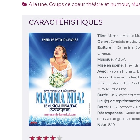
A la une
,
Coups de coeur théâtre et humour
,
Mus
CARACTÉRISTIQUES
Titre
:
Mamma Mia! Le Mus
Genre
: Comédie musical
Ecriture
:
Catherine J
Ulvaeus
Musique
:
ABBA
Mise en scène
:
Phyllida
Avec
:
Fabian Richard, El
Ramond, Alyssa Pottier,
Maxime Pannetrat, Sac
Miroux, Lorie Lina...
Durée
:
2h35 avec entract
Lieu(x) de représentati
Dates
: Du 21 octobre 202
Récompenses
: Globe de
dans la catégorie Meilleu
Note
:
8
/
10
★
★
★
★
★
★
★
★
★
★