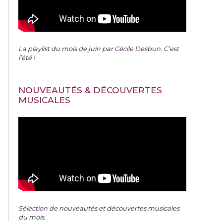
La
playlist du mois de juin
par Cécile Desbun. C’est
l’été !
NOUVEAUTÉS & DÉCOUVERTES
MUSICALES
Sélection de
nouveautés et découvertes musicales
du mois
.