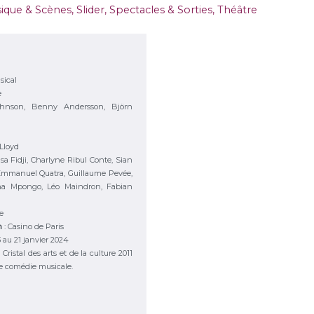
ique & Scènes
,
Slider
,
Spectacles & Sorties
,
Théâtre
ical
e
ohnson, Benny Andersson, Björn
 Lloyd
sa Fidji, Charlyne Ribul Conte, Sian
 Emmanuel Quatra, Guillaume Pevée,
ha Mpongo, Léo Maindron, Fabian
e
on
:
Casino de Paris
3 au 21 janvier 2024
 Cristal des arts et de la culture 2011
re comédie musicale.