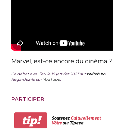
Marvel, est-ce encore du cinéma ?
Ce débat a eu lieu le 15 janvier 2023 sur
twitch.tv
!
Regardez-le sur
YouTube
.
PARTICIPER
tip!
Soutenez
Culturellement
Vôtre
sur Tipeee