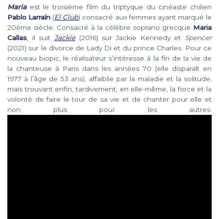
Maria
est le troisième film du triptyque du cinéaste chilien
Pablo Larraín
(
El Club
) consacré aux femmes ayant marqué le
20ème siècle. Consacré à la célèbre soprano grecque
Maria
Callas
, il suit
Jackie
(2016) sur Jackie Kennedy et
Spencer
(2021) sur le divorce de Lady Di et du prince Charles. Pour ce
nouveau biopic, le réalisateur s’intéresse à la fin de la vie de
la chanteuse à Paris dans les années 70 (elle disparaît en
1977 à l’âge de 53 ans), affaiblie par la maladie et la solitude,
mais trouvant enfin, tardivement, en elle-même, la force et la
volonté de faire le tour de sa vie et de chanter pour elle et
non plus pour les autres.