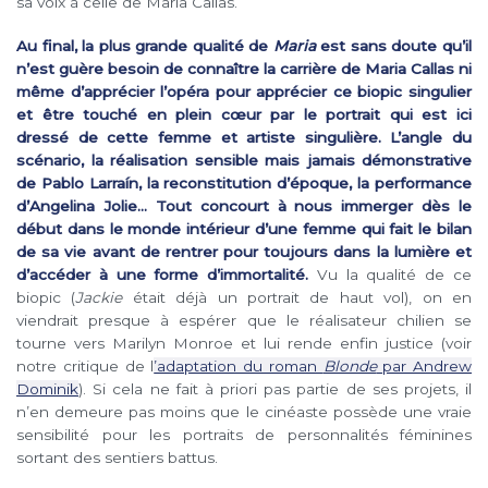
sa voix à celle de Maria Callas.
Au final, la plus grande qualité de
Maria
est sans doute qu’il
n’est guère besoin de connaître la carrière de Maria Callas ni
même d’apprécier l’opéra pour apprécier ce biopic singulier
et être touché en plein cœur par le portrait qui est ici
dressé de cette femme et artiste singulière. L’angle du
scénario, la réalisation sensible mais jamais démonstrative
de Pablo Larraín, la reconstitution d’époque, la performance
d’Angelina Jolie… Tout concourt à nous immerger dès le
début dans le monde intérieur d’une femme qui fait le bilan
de sa vie avant de rentrer pour toujours dans la lumière et
d’accéder à une forme d’immortalité.
Vu la qualité de ce
biopic (
Jackie
était déjà un portrait de haut vol), on en
viendrait presque à espérer que le réalisateur chilien se
tourne vers Marilyn Monroe et lui rende enfin justice (voir
notre critique de l
’adaptation du roman
Blonde
par Andrew
Dominik
). Si cela ne fait à priori pas partie de ses projets, il
n’en demeure pas moins que le cinéaste possède une vraie
sensibilité pour les portraits de personnalités féminines
sortant des sentiers battus.