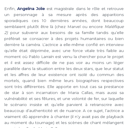
Enfin,
Angelina Jolie
est magistrale dans le rôle et retrouve
un personnage à sa mesure après des apparitions
sporadiques ces 10 dernières années, dont beaucoup
semblaient plutôt être là (chez Marvel ou encore
Maléfique
2)
pour subvenir aux besoins de sa famille tandis qu’elle
préférait se consacrer à des projets humanitaires ou bien
derrière la caméra. L’actrice a elle-même confié en interview
qu’elle était déprimée, avec une force vitale très faible au
moment où Pablo Larraín est venu la chercher pour le projet
et il est assez difficile de ne pas voir au moins un léger
parallèle dans la situation entre les deux stars, que leur statut
et les affres de leur existence ont isolé du commun des
mortels, quand bien même leurs biographies respectives
sont très différentes. Elle apporte en tout cas sa prestance
de star à son incarnation de Maria Callas, mais aussi sa
vulnérabilité et ses fêlures, et une volonté de fer, sur laquelle
le scénario insiste et qu’elle parvient à retranscrire avec
beaucoup d’authenticité et de nuance. A ce sujet, l’actrice a
vraiment dû apprendre à chanter (il n’y avait pas de playback
au moment du tournage) et les scènes de chant mélangent