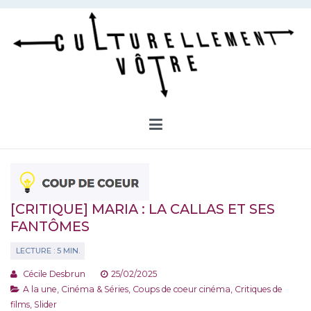
Aller
au
contenu
Culturellement Vôtre
Webzine Culturel
[CRITIQUE] MARIA : LA CALLAS ET SES
FANTÔMES
Cécile Desbrun
25/02/2025
A la une
,
Cinéma & Séries
,
Coups de coeur cinéma
,
Critiques de
films
,
Slider