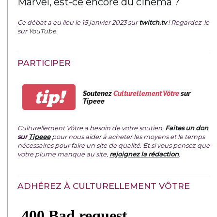
Marvel, est-ce encore du cinéma ?
Ce débat a eu lieu le 15 janvier 2023 sur
twitch.tv
! Regardez-le
sur
YouTube
.
PARTICIPER
tip!
Soutenez
Culturellement Vôtre
sur
Tipeee
Culturellement Vôtre a besoin de votre soutien.
Faites un don
sur
Tipeee
pour nous aider à acheter les moyens et le temps
nécessaires pour faire un site de qualité. Et si vous pensez que
votre plume manque au site,
rejoignez la rédaction
.
ADHÉREZ À CULTURELLEMENT VÔTRE