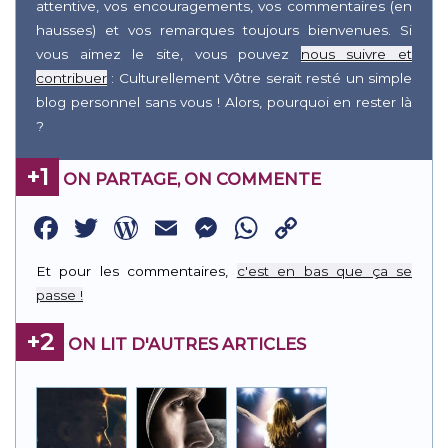
attentive, vos encouragements, vos commentaires (en
hausses) et vos remarques toujours bienvenues. Si
vous aimez le site, vous pouvez
nous suivre et
contribuer
: Culturellement Vôtre serait resté un simple
blog personnel sans vous ! Alors, pourquoi en rester là
?
+1
ON PARTAGE, ON COMMENTE
Facebook
Twitter
WordPress
Email
Messenger
WhatsApp
Copy
Link
Et pour les commentaires,
c'est en bas que ça se
passe !
+2
ON LIT D'AUTRES ARTICLES