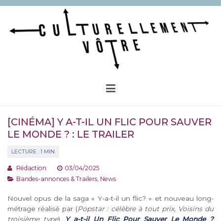
Aller
au
contenu
Culturellement Vôtre
Webzine Culturel
[CINÉMA] Y A-T-IL UN FLIC POUR SAUVER
LE MONDE ? : LE TRAILER
Rédaction
03/04/2025
Bandes-annonces & Trailers
,
News
Nouvel opus de la saga « Y-a-t-il un flic? » et nouveau long-
métrage réalisé par (
Popstar : célèbre à tout prix, Voisins du
troisième type
),
Y a-t-il Un Flic Pour Sauver Le Monde ?