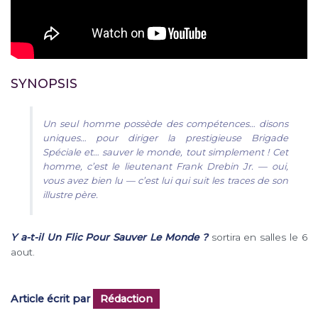
SYNOPSIS
Un seul homme possède des compétences… disons
uniques… pour diriger la prestigieuse Brigade
Spéciale et… sauver le monde, tout simplement ! Cet
homme, c’est le lieutenant Frank Drebin Jr. — oui,
vous avez bien lu — c’est lui qui suit les traces de son
illustre père.
Y a-t-il Un Flic Pour Sauver Le Monde ?
sortira en salles le 6
aout.
Article écrit par
Rédaction