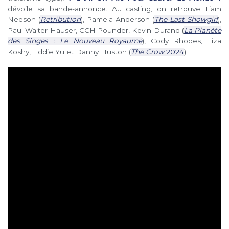
dévoile sa bande-annonce. Au casting, on retrouve
Liam
Neeson (
Retribution
), Pamela Anderson (
The Last Showgirl
),
Paul Walter Hauser, CCH Pounder, Kevin Durand (
La Planète
des Singes : Le Nouveau Royaume
), Cody Rhodes, Liza
Koshy, Eddie Yu et Danny Huston (
The Crow
2024
).