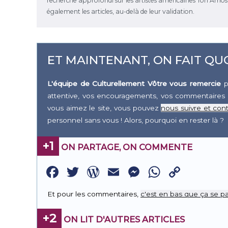
recherche approfondi sur les artistes américaines Tori Amos et
également les articles, au-delà de leur validation.
ET MAINTENANT, ON FAIT QUO
L'équipe de Culturellement Vôtre vous remercie
p
attentive, vos encouragements, vos commentaires 
vous aimez le site, vous pouvez
nous suivre et cont
personnel sans vous ! Alors, pourquoi en rester là ?
+1
ON PARTAGE, ON COMMENTE
Facebook
Twitter
WordPress
Email
Messenge
WhatsA
Copy
Link
Et pour les commentaires,
c'est en bas que ça se pa
+2
ON LIT D'AUTRES ARTICLES