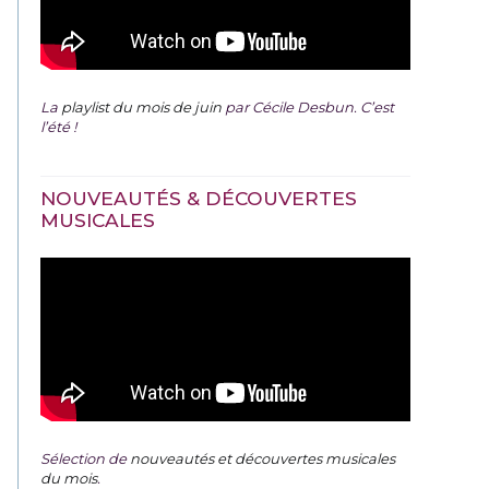
La
playlist du mois de juin
par Cécile Desbun. C’est
l’été !
NOUVEAUTÉS & DÉCOUVERTES
MUSICALES
Sélection de
nouveautés et découvertes musicales
du mois
.