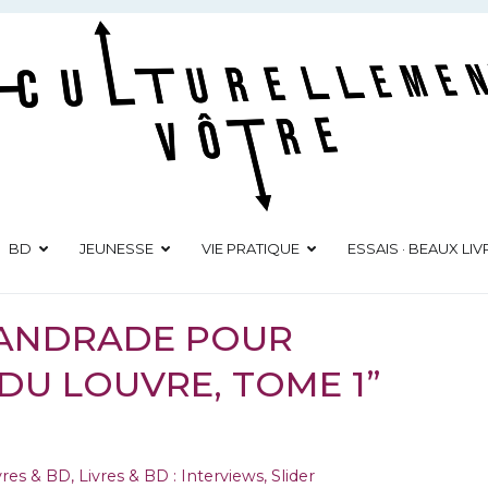
Culturellement Vôtre
Webzine Culturel
BD
JEUNESSE
VIE PRATIQUE
ESSAIS · BEAUX LIV
 ANDRADE POUR
 DU LOUVRE, TOME 1”
vres & BD
,
Livres & BD : Interviews
,
Slider