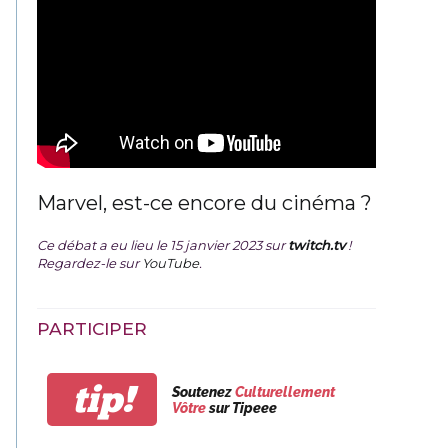
Marvel, est-ce encore du cinéma ?
Ce débat a eu lieu le 15 janvier 2023 sur
twitch.tv
!
Regardez-le sur
YouTube
.
PARTICIPER
tip!
Soutenez
Culturellement
Vôtre
sur Tipeee