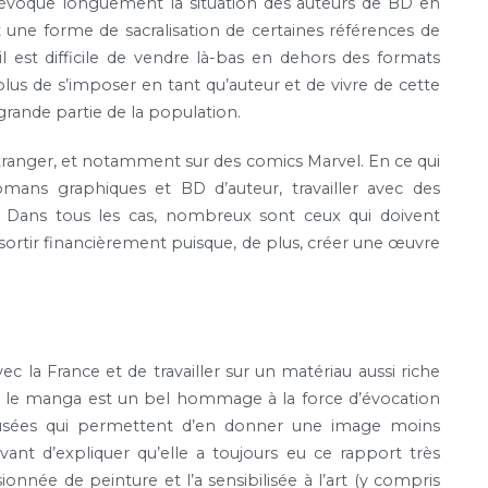
e évoque longuement la situation des auteurs de BD en
 ait une forme de sacralisation de certaines références de
 est difficile de vendre là-bas en dehors des formats
us de s’imposer en tant qu’auteur et de vivre de cette
grande partie de la population.
’étranger, et notamment sur des comics Marvel. En ce qui
mans graphiques et BD d’auteur, travailler avec des
. Dans tous les cas, nombreux sont ceux qui doivent
n sortir financièrement puisque, de plus, créer une œuvre
c la France et de travailler sur un matériau aussi riche
ue le manga est un bel hommage à la force d’évocation
musées qui permettent d’en donner une image moins
ant d’expliquer qu’elle a toujours eu ce rapport très
ionnée de peinture et l’a sensibilisée à l’art (y compris