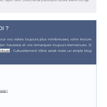
 Taylor Swift. Directrice de publication du site, elle en corrige
I ?
our vos visites toujours plus nombreuses, votre lecture
(en hausses) et vos remarques toujours bienvenues. Si
ribuer
: Culturellement Vôtre serait resté un simple blog
r
pp
sse !