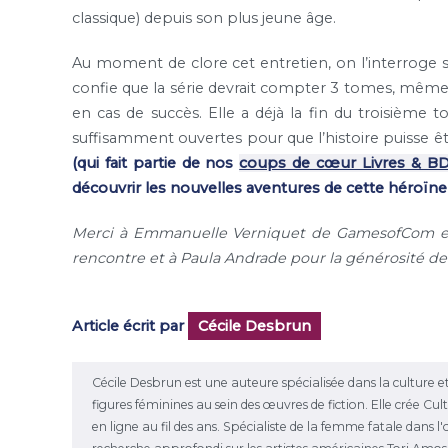
classique) depuis son plus jeune âge.
Au moment de clore cet entretien, on l’interroge s
confie que la série devrait compter 3 tomes, même si,
en cas de succès. Elle a déjà la fin du troisième t
suffisamment ouvertes pour que l’histoire puisse 
(qui fait partie de nos
coups de cœur Livres & B
découvrir les nouvelles aventures de cette héroïne
Merci à Emmanuelle Verniquet de GamesofCom et à
rencontre et à Paula Andrade pour la générosité d
Article écrit par
Cécile Desbrun
Cécile Desbrun est une auteure spécialisée dans la culture et
figures féminines au sein des œuvres de fiction. Elle crée C
en ligne au fil des ans. Spécialiste de la femme fatale dans 