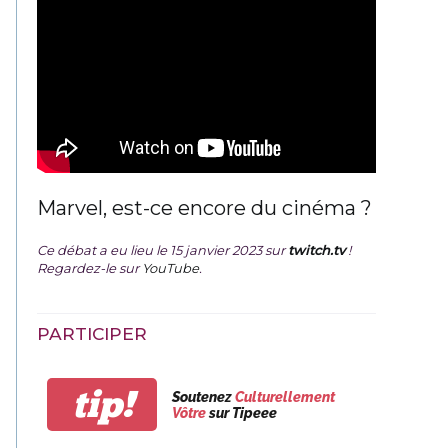
Marvel, est-ce encore du cinéma ?
Ce débat a eu lieu le 15 janvier 2023 sur
twitch.tv
!
Regardez-le sur
YouTube
.
PARTICIPER
tip!
Soutenez
Culturellement
Vôtre
sur Tipeee