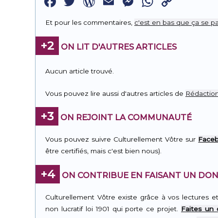
Facebook
Twitter
WordPress
Email
Messenge
WhatsA
Copy
Link
Et pour les commentaires,
c'est en bas que ça se pa
+2
ON LIT D'AUTRES ARTICLES
Aucun article trouvé.
Vous pouvez lire aussi d'autres articles de
Rédactio
+3
ON REJOINT LA COMMUNAUTÉ
Vous pouvez suivre Culturellement Vôtre sur
Face
être certifiés, mais c'est bien nous).
+4
ON CONTRIBUE EN FAISANT UN DON
Culturellement Vôtre existe grâce à vos lectures e
non lucratif loi 1901 qui porte ce projet.
Faites un