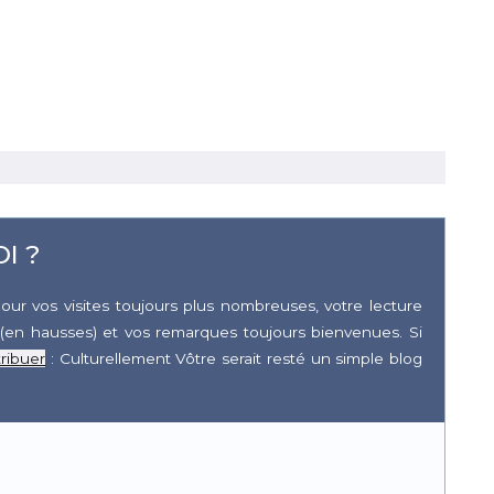
I ?
our vos visites toujours plus nombreuses, votre lecture
(en hausses) et vos remarques toujours bienvenues. Si
ribuer
: Culturellement Vôtre serait resté un simple blog