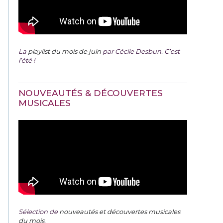
La
playlist du mois de juin
par Cécile Desbun. C’est
l’été !
NOUVEAUTÉS & DÉCOUVERTES
MUSICALES
Sélection de
nouveautés et découvertes musicales
du mois
.