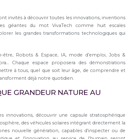
nt invités à découvrir toutes les innovations, inventions
ttres géantes du mot VivaTech comme huit escales
lorer les grandes transformations technologiques qui
en-être, Robots & Espace, IA, mode d’emploi, Jobs &
Agora… Chaque espace proposera des démonstrations
ermettre à tous, quel que soit leur âge, de comprendre et
ransforment
déjà notre quotidien.
QUE GRANDEUR NATURE AU
res innovations, découvrir une capsule stratosphérique
sphère, des véhicules solaires intégrant directement la
ones nouvelle génération, capables d’inspecter ou de
tique et l’innovation au service de l’humain seront