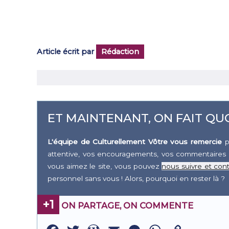
Article écrit par
Rédaction
ET MAINTENANT, ON FAIT QUO
L'équipe de Culturellement Vôtre vous remercie
p
attentive, vos encouragements, vos commentaires 
vous aimez le site, vous pouvez
nous suivre et cont
personnel sans vous ! Alors, pourquoi en rester là ?
+1
ON PARTAGE, ON COMMENTE