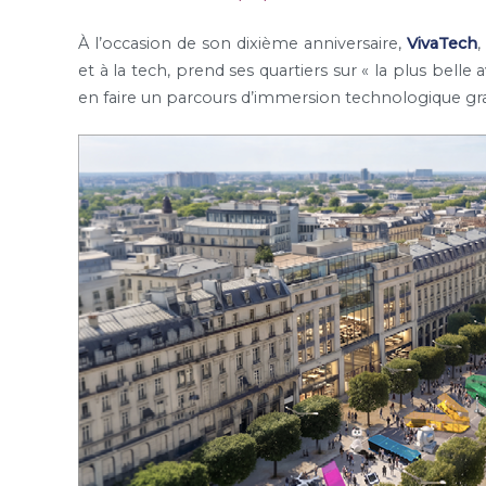
À l’occasion de son dixième anniversaire,
VivaTech
,
et à la tech, prend ses quartiers sur « la plus be
en faire un parcours d’immersion technologique grat