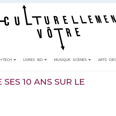
Culturellement Vôtre
Webzine Culturel
GH TECH
LIVRES · BD
MUSIQUE · SCÈNES
ARTS · D
 SES 10 ANS SUR LE