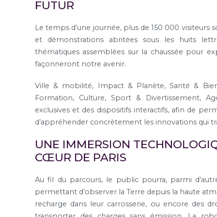
FUTUR
Le temps d’une journée, plus de 150 000 visiteurs so
et démonstrations abritées sous les huits le
thématiques assemblées sur la chaussée pour exp
façonneront notre avenir.
Ville & mobilité, Impact & Planète, Santé & Bi
Formation, Culture, Sport & Divertissement, 
exclusives et des dispositifs interactifs, afin de p
d’appréhender concrètement les innovations qui t
UNE IMMERSION TECHNOLOGI
CŒUR DE PARIS
Au fil du parcours, le public pourra, parmi d’aut
permettant d’observer la Terre depuis la haute atmo
recharge dans leur carrosserie, ou encore des dr
transporter des charges sans émission. La robo