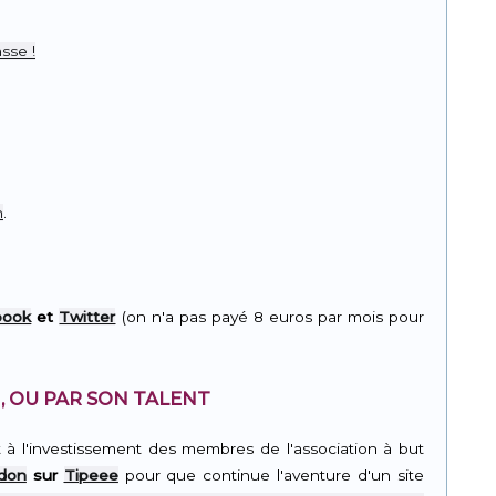
r
pp
sse !
n
.
book
et
Twitter
(on n'a pas payé 8 euros par mois pour
, OU PAR SON TALENT
t à l'investissement des membres de l'association à but
 don
sur
Tipeee
pour que continue l'aventure d'un site