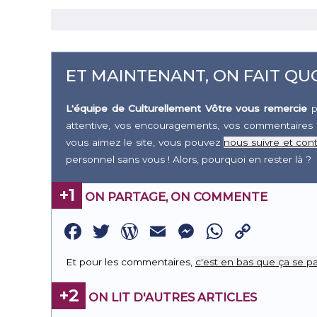
ET MAINTENANT, ON FAIT QUO
L'équipe de Culturellement Vôtre vous remercie
p
attentive, vos encouragements, vos commentaires 
vous aimez le site, vous pouvez
nous suivre et cont
personnel sans vous ! Alors, pourquoi en rester là ?
+1
ON PARTAGE, ON COMMENTE
Facebook
Twitter
WordPress
Email
Messenge
WhatsA
Copy
Link
Et pour les commentaires,
c'est en bas que ça se pa
+2
ON LIT D'AUTRES ARTICLES