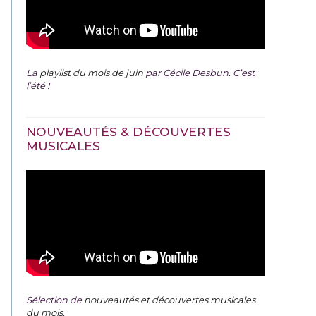
La
playlist du mois de juin
par Cécile Desbun. C’est
l’été !
NOUVEAUTÉS & DÉCOUVERTES
MUSICALES
Sélection de
nouveautés et découvertes musicales
du mois
.