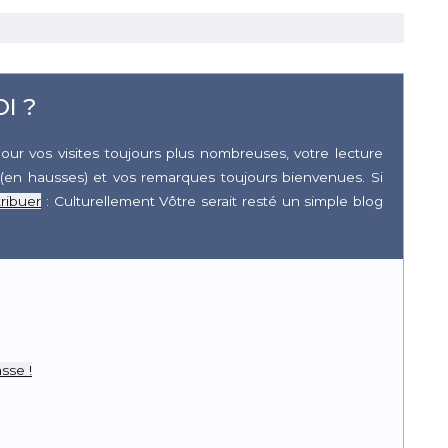
I ?
our vos visites toujours plus nombreuses, votre lecture
(en hausses) et vos remarques toujours bienvenues. Si
ribuer
: Culturellement Vôtre serait resté un simple blog
r
pp
sse !