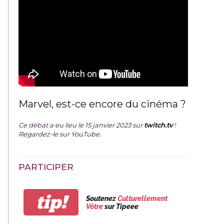
Marvel, est-ce encore du cinéma ?
Ce débat a eu lieu le 15 janvier 2023 sur
twitch.tv
!
Regardez-le sur
YouTube
.
PARTICIPER
tip!
Soutenez
Culturellement
Vôtre
sur Tipeee