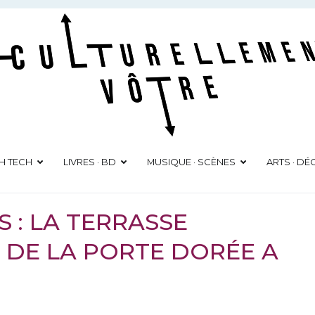
Culturellement Vôtre
Webzine Culturel
GH TECH
LIVRES · BD
MUSIQUE · SCÈNES
ARTS · D
S : LA TERRASSE
 DE LA PORTE DORÉE A