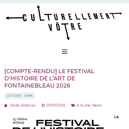
Aller
au
contenu
Culturellement Vôtre
Webzine Culturel
[COMPTE-RENDU] LE FESTIVAL
D’HISTOIRE DE L’ART DE
FONTAINEBLEAU 2026
Cécile Desbrun
01/07/2026
A la une
,
News
La