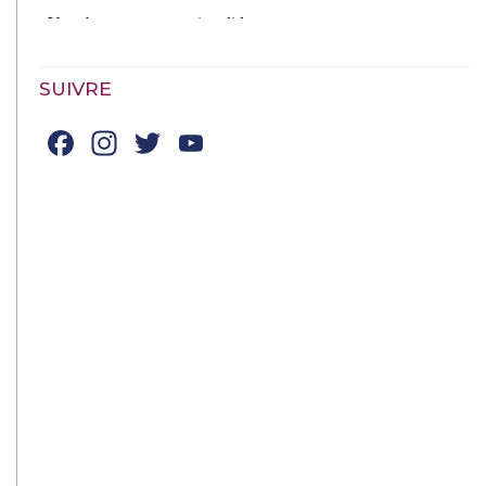
SUIVRE
Facebook
Instagram
Twitter
YouTube
Channel