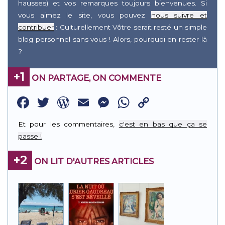
hausses) et vos remarques toujours bienvenues. Si
vous aimez le site, vous pouvez
nous suivre et
contribuer
: Culturellement Vôtre serait resté un simple
blog personnel sans vous ! Alors, pourquoi en rester là
?
+1
ON PARTAGE, ON COMMENTE
Facebook
Twitter
WordPress
Email
Messenger
WhatsApp
Copy
Link
Et pour les commentaires,
c'est en bas que ça se
passe !
+2
ON LIT D'AUTRES ARTICLES