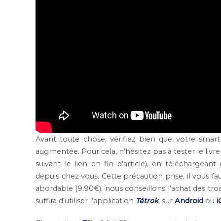
Avant toute chose, vérifiez bien que votre smar
augmentée. Pour cela, n’hésitez pas à tester le livre
suivant le lien en fin d’article), en téléchargean
depuis chez vous. Cette précaution prise, il vous fau
abordable (9.90€), nous conseillons l’achat des troi
suffira d’utiliser l’application
Tétrok
, sur
Android
ou
i