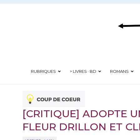
Aller
au
contenu
RUBRIQUES
> LIVRES · BD
ROMANS
[CRITIQUE] ADOPTE U
FLEUR DRILLON ET C