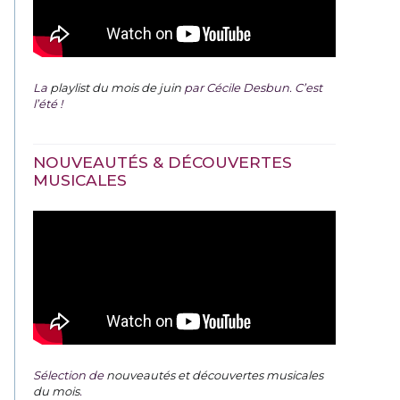
La
playlist du mois de juin
par Cécile Desbun. C’est
l’été !
NOUVEAUTÉS & DÉCOUVERTES
MUSICALES
Sélection de
nouveautés et découvertes musicales
du mois
.