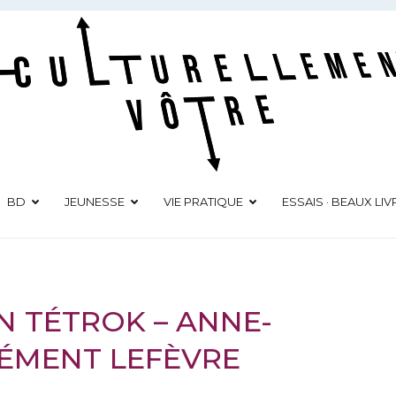
Culturellement Vôtre
Webzine Culturel
BD
JEUNESSE
VIE PRATIQUE
ESSAIS · BEAUX LIV
N TÉTROK – ANNE-
LÉMENT LEFÈVRE