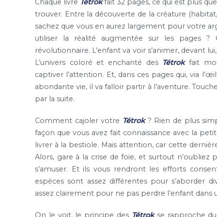
Chaque livre
Tétrok
fait 32 pages, ce qui est plus qu
trouver. Entre la découverte de la créature (habitat,
sachez que vous en aurez largement pour votre argent
utiliser la réalité augmentée sur les pages ? 
révolutionnaire. L’enfant va voir s’animer, devant lui
L’univers coloré et enchanté des
Tétrok
fait mo
captiver l’attention. Et, dans ces pages qui, via l
abondante vie, il va falloir partir à l’aventure. Tou
par la suite.
Comment cajoler votre
Tétrok
? Rien de plus sim
façon que vous avez fait connaissance avec la petit
livrer à la bestiole. Mais attention, car cette derni
Alors, gare à la crise de foie, et surtout n’oubliez 
s’amuser. Et ils vous rendront les efforts cons
espèces sont assez différentes pour s’aborder div
assez clairement pour ne pas perdre l’enfant dans 
On le voit, le principe des
Tétrok
se rapproche d