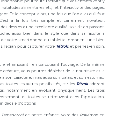
e raisonnable pour toute l’activité que vos enfants vont y
 habitudes alimentaires etc), et l’interactivité des pages,
. Et le concept, alors, une fois que l’on a vu qu’il faut
C’est à la fois très simple et carrément novateur,
, des dessins d’une excellente qualité, soit dit en passant.
uche, aussi bien dans le style que dans sa faculté à
’œil de votre smartphone ou tablette, prennent une bien
chez l’écran pour capturer votre
Tétrok
, et prenez-en soin,
ple et amusant : en parcourant l’ouvrage. De la même
e créature, vous pourrez dénicher de la nourriture et la
ère a son caractère, mais aussi son palais, et son estomac.
pas toutes les autres possibilités, car les
Tétrok
adorent
entis, notamment en évoluant physiquement. Les trois
ersement, et toutes se retrouvent dans l’application,
un dédale d’options.
u
Tamagotchi
de notre enfance, voire des
Pokémon
en