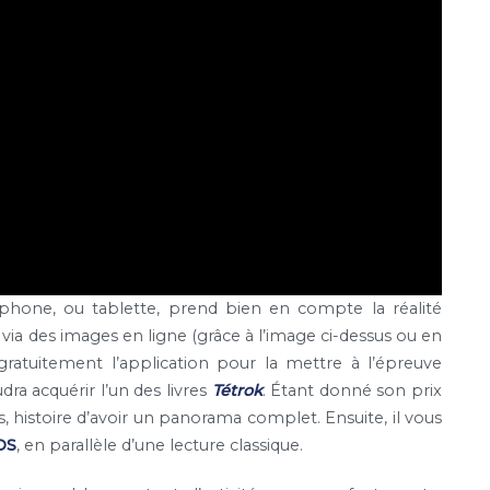
tphone, ou tablette, prend bien en compte la réalité
 via des images en ligne (grâce à l’image ci-dessus ou en
t gratuitement l’application pour la mettre à l’épreuve
dra acquérir l’un des livres
Tétrok
. Étant donné son prix
s, histoire d’avoir un panorama complet. Ensuite, il vous
OS
, en parallèle d’une lecture classique.