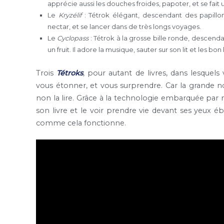
apprécie aussi les douches froides, papoter, et se fait
Le
Kryzélif
: Tétrok élégant, descendant des papillon
nectar, et se lancer dans de très longs voyages.
Le
Cyclopass
: Tétrok à la grosse bille ronde, descen
un fruit. Il adore la musique, sauter sur son lit et les bo
Trois
Tétroks
, pour autant de livres, dans lesquel
vous étonner, et vous surprendre. Car la grande nou
non la lire. Grâce à la technologie embarquée par 
son livre et le voir prendre vie devant ses yeux éb
comme cela fonctionne.