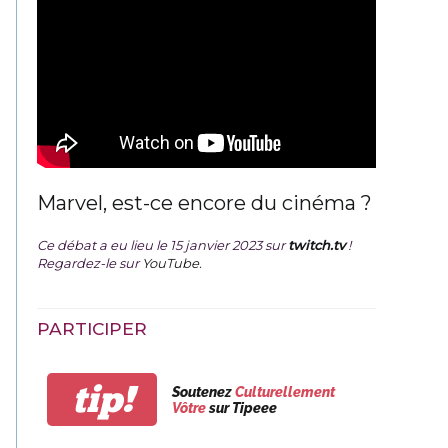
Marvel, est-ce encore du cinéma ?
Ce débat a eu lieu le 15 janvier 2023 sur
twitch.tv
!
Regardez-le sur
YouTube
.
PARTICIPER
tip!
Soutenez
Culturellement
Vôtre
sur Tipeee