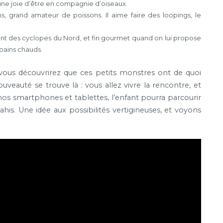
 une joie d’être en compagnie d’oiseaux.
s, grand amateur de poissons. Il aime faire des loopings, le
dant des cyclopes du Nord, et fin gourmet quand on lui propose
n bains chauds.
s vous découvrirez que ces petits monstres ont de quoi
veauté se trouve là : vous allez vivre la rencontre, et
nos smartphones et tablettes, l’enfant pourra parcourir
ahis. Une idée aux possibilités vertigineuses, et voyons