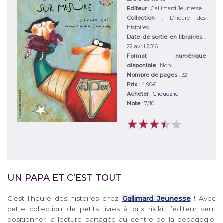
Editeur
:
Gallimard Jeunesse
Collection
: L'heure des
histoires
Date de sortie en librairies
:
22 avril 2016
Format numérique
disponible
: Non
Nombre de pages
: 32
Prix
: 4,90€
Acheter
:
Cliquez ici
Note
:
7
/
10
★
★
★
★
★
★
★
★
★
★
UN PAPA ET C’EST TOUT
C’est l’heure des histoires chez
Gallimard Jeunesse
! Avec
cette collection de petits livres à prix rikiki, l’éditeur veut
positionner la lecture partagée au centre de la pédagogie.