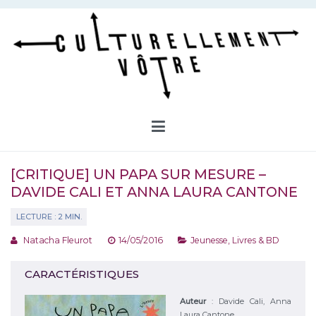
Aller
au
contenu
Culturellement Vôtre
Webzine Culturel
[CRITIQUE] UN PAPA SUR MESURE –
DAVIDE CALI ET ANNA LAURA CANTONE
Natacha Fleurot
14/05/2016
Jeunesse
,
Livres & BD
CARACTÉRISTIQUES
Auteur
:
Davide Cali, Anna
Laura Cantone