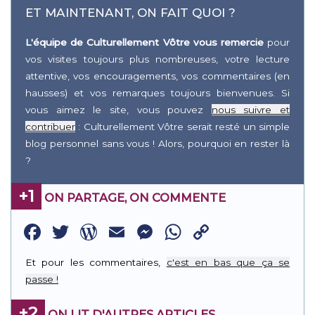
ET MAINTENANT, ON FAIT QUOI ?
L'équipe de Culturellement Vôtre vous remercie
pour
vos visites toujours plus nombreuses, votre lecture
attentive, vos encouragements, vos commentaires (en
hausses) et vos remarques toujours bienvenues. Si
vous aimez le site, vous pouvez
nous suivre et
contribuer
: Culturellement Vôtre serait resté un simple
blog personnel sans vous ! Alors, pourquoi en rester là
?
+1
ON PARTAGE, ON COMMENTE
Facebook
Twitter
WordPress
Email
Messenger
WhatsApp
Copy
Link
Et pour les commentaires,
c'est en bas que ça se
passe !
+2
ON LIT D'AUTRES ARTICLES