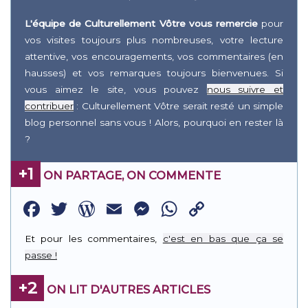
L'équipe de Culturellement Vôtre vous remercie
pour
vos visites toujours plus nombreuses, votre lecture
attentive, vos encouragements, vos commentaires (en
hausses) et vos remarques toujours bienvenues. Si
vous aimez le site, vous pouvez
nous suivre et
contribuer
: Culturellement Vôtre serait resté un simple
blog personnel sans vous ! Alors, pourquoi en rester là
?
+1
ON PARTAGE, ON COMMENTE
Facebook
Twitter
WordPress
Email
Messenger
WhatsApp
Copy
Link
Et pour les commentaires,
c'est en bas que ça se
passe !
+2
ON LIT D'AUTRES ARTICLES