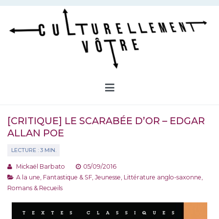
Aller
au
contenu
Culturellement Vôtre
Webzine Culturel
[CRITIQUE] LE SCARABÉE D’OR – EDGAR
ALLAN POE
Mickaël Barbato
05/09/2016
A la une
,
Fantastique & SF
,
Jeunesse
,
Littérature anglo-saxonne
,
Romans & Recueils