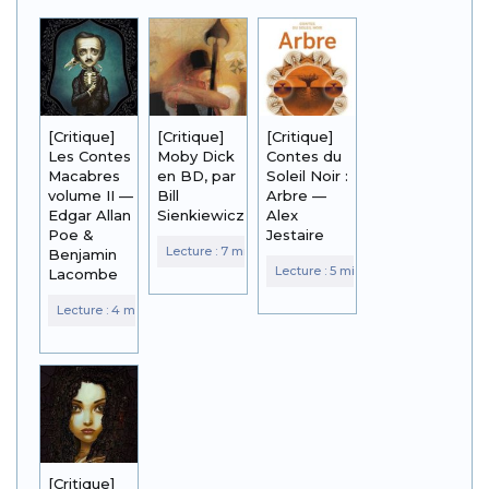
[Critique]
[Critique]
[Critique]
Les Contes
Moby Dick
Contes du
Macabres
en BD, par
Soleil Noir :
volume II —
Bill
Arbre —
Edgar Allan
Sienkiewicz
Alex
Poe &
Jestaire
Benjamin
Lacombe
[Critique]