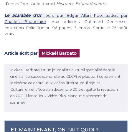
d’enchaîner sur le recueil
Histoires Extraordinaires
).
Le Scarabée d’Or
, écrit par Edgar Allan Poe, traduit par
Charles Baubelaire
. Aux éditions Gallimard Jeunesse,
collection Folio Junior, 96 pages, 3 euros. Sortie le 25 août
2016.
Article écrit par
Mickaël Barbato
Mickaël Barbato est un journaliste culturel spécialisé dans le
cinéma (cursus de scénariste au CLCF) et plus particulièrement
le cinéma de genre, jeux vidéos, littérature. Il rejoint
Culturellement Vôtre en décembre 2015 et quitte la rédaction
en 2021. Il lance Jeux Vidéo Plus. Manque clairement de
sommeil.
ET MAINTENANT, ON FAIT QUOI ?