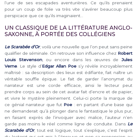
l’une de ses escapades aventurières. Ce qu’ils prenaient
pour un coup de folie va très vite s’avérer beaucoup plus
perspicace que ce qu’ils imaginaient…
UN CLASSIQUE DE LA LITTÉRATURE ANGLO-
SAXONNE, À PORTÉE DES COLLÉGIENS
Le Scarabée d’Or
, voilà une nouvelle que l’on peut sans peine
qualifier de séminale. On retrouve son influence chez
Robert
Louis Stevenson
, ou encore dans les œuvres de
Jules
Verne
. Le style d’
Edgar Allan Poe
s’y révèle incroyablement
maîtrisé : sa description des lieux est édifiante, fait naître un
véritable souffle épique. Le fait de garder l’anonymat du
narrateur est une corde efficace, ainsi le lecteur peut
prendre corps au sein de cet avatar fait d’encre et de papier,
et vivre le mystère pleinement. Celui-ci porte la marque de
ce génial narrateur que fut
Poe
: en partant d’une base qui
ne demanderait qu’à plonger dans le fantastique le plus pur,
en faisant exprès de l’invoquer avec malice, l’auteur n’en
garde pas moins le réel comme ligne de conduite. Dans
Le
Scarabée d’Or
, tout est logique, tout s’explique, c’est l’esprit
du lectorat qui est mis à l’épreuve et non sa propension au