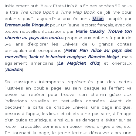
Initialement publié aux États-Unis à la fin des années 90 sous
le titre
The Once Upon a Time Map Book
, ce joli livre pour
enfants paraît aujourd’hui aux éditions
Milan
, adapté par
Emmanuelle Pingault
pour un jeune lectorat français, avec de
toutes nouvelles illustrations par
Marie Caudry
.
Trouve ton
chemin au pays des contes
propose aux enfants à partir de
5-6 ans d’explorer les univers de 6 grands contes
principalement européens (
Peter Pan
,
Alice au pays des
merveilles
,
Jack et le haricot magique
,
Blanche-Neige
), mais
également américains (
Le Magicien d’Oz
) et orientaux
(
Aladdin
).
Six classiques intemporels représentés par des cartes
illustrées en double page au sein desquelles l’enfant va
devoir se repérer pour trouver son chemin grâce aux
indications visuelles et textuelles données. Avant de
découvrir la carte de chaque univers, une page indique,
dessins à l’appui, les lieux et objets à ne pas rater, à l’image
d’un guide touristique, ainsi que les dangers à éviter sur sa
route : crocodile, pommes empoisonnées, singes ailés, etc.
En tournant la page, le jeune lecteur découvre alors une