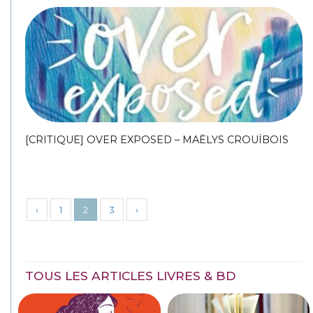
[CRITIQUE] OVER EXPOSED – MAËLYS CROUÏBOIS
‹
1
2
3
›
TOUS LES ARTICLES LIVRES & BD