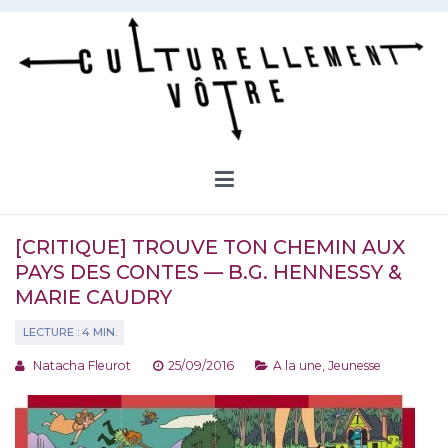
Aller
au
contenu
Culturellement Vôtre
Webzine Culturel
[CRITIQUE] TROUVE TON CHEMIN AUX
PAYS DES CONTES — B.G. HENNESSY &
MARIE CAUDRY
Natacha Fleurot
25/09/2016
A la une
,
Jeunesse