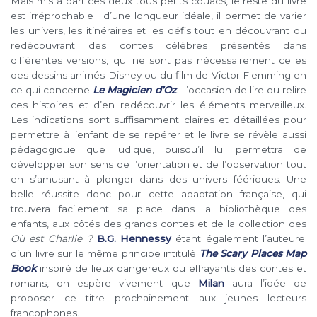
Mais mis à part ces deux tous petits couacs, le reste du livre
est irréprochable : d’une longueur idéale, il permet de varier
les univers, les itinéraires et les défis tout en découvrant ou
redécouvrant des contes célèbres présentés dans
différentes versions, qui ne sont pas nécessairement celles
des dessins animés Disney ou du film de Victor Flemming en
ce qui concerne
Le Magicien d’Oz
. L’occasion de lire ou relire
ces histoires et d’en redécouvrir les éléments merveilleux.
Les indications sont suffisamment claires et détaillées pour
permettre à l’enfant de se repérer et le livre se révèle aussi
pédagogique que ludique, puisqu’il lui permettra de
développer son sens de l’orientation et de l’observation tout
en s’amusant à plonger dans des univers féériques. Une
belle réussite donc pour cette adaptation française, qui
trouvera facilement sa place dans la bibliothèque des
enfants, aux côtés des grands contes et de la collection des
Où est Charlie
?
B.G. Hennessy
étant également l’auteure
d’un livre sur le même principe intitulé
The Scary Places Map
Book
inspiré de lieux dangereux ou effrayants des contes et
romans, on espère vivement que
Milan
aura l’idée de
proposer ce titre prochainement aux jeunes lecteurs
francophones.