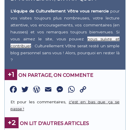
L'équipe de Culturellement Vôtre vous remercie
pour
vos visites toujours plus nombreuses, votre lecture
attentive, vos encouragements, vos commentaires (en
hausses) et vos remarques toujours bienvenues. Si
vous aimez le site, vous pouvez
nous suivre et
contribuer
: Culturellement Vôtre serait resté un simple
blog personnel sans vous ! Alors, pourquoi en rester là
?
+1
ON PARTAGE, ON COMMENTE
Facebook
Twitter
WordPress
Email
Messenger
WhatsApp
Copy
Link
Et pour les commentaires,
c'est en bas que ça se
passe !
+2
ON LIT D'AUTRES ARTICLES