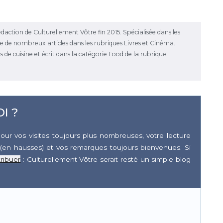
daction de Culturellement Vôtre fin 2015. Spécialisée dans les
ise de nombreux articles dans les rubriques Livres et Cinéma.
es de cuisine et écrit dans la catégorie Food de la rubrique
I ?
our vos visites toujours plus nombreuses, votre lecture
(en hausses) et vos remarques toujours bienvenues. Si
ribuer
: Culturellement Vôtre serait resté un simple blog
r
pp