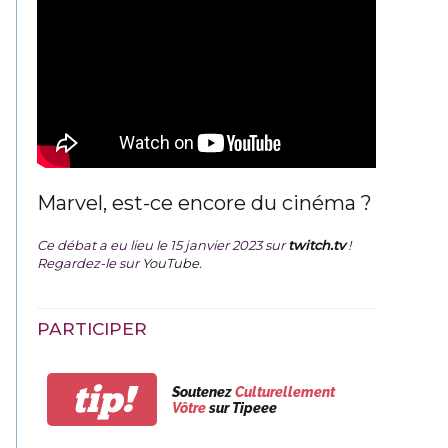
Marvel, est-ce encore du cinéma ?
Ce débat a eu lieu le 15 janvier 2023 sur
twitch.tv
!
Regardez-le sur
YouTube
.
PARTICIPER
tip!
Soutenez
Culturellement
Vôtre
sur Tipeee