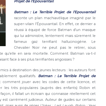
Projet de l’Epouvantail
.
Batman : Le Terrible Projet de l’Epouvantail
raconte un plan machiavélique imaginé par le
super-vilain l’Épouvantail. En effet, ce dernier a
réussi à équipé de force Batman d’un masque
qui lui administre, lentement mais sûrement le
fameux gaz terrifiant hallucinogène. Le
Chevalier Noir ne peut pas le retirer, sous
nte qu’elle en sera mortelle. Comment Batman va-t-il
isant face à ses plus terrifiantes angoisses ?
cs à destination des jeunes lecteurs : les auteurs font
ablement qualitatifs.
Batman : Le Terrible Projet de
t comment jouer avec les codes de cette licence, et
er les très populaires (auprès des enfants) Robin et
çon, il fallait un écrivain qui connaisse réellement cet
ty est carrément judicieux. Auteur de guides sur certains
mais aussi de séries (
Joker : Last Laugh
,
Robin : Year