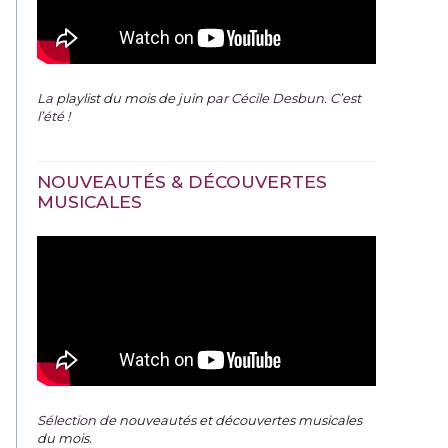
La
playlist du mois de juin
par Cécile Desbun. C’est
l’été !
NOUVEAUTÉS & DÉCOUVERTES
MUSICALES
Sélection de
nouveautés et découvertes musicales
du mois
.