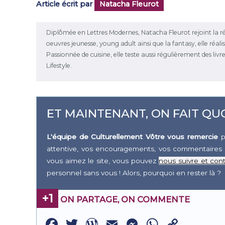
Article écrit par
Natacha Fleurot
Diplômée en Lettres Modernes, Natacha Fleurot rejoint la ré
oeuvres jeunesse, young adult ainsi que la fantasy, elle réal
Passionnée de cuisine, elle teste aussi régulièrement des livr
Lifestyle.
ET MAINTENANT, ON FAIT QUO
L'équipe de Culturellement Vôtre vous remercie
p
attentive, vos encouragements, vos commentaires 
vous aimez le site, vous pouvez
nous suivre et cont
personnel sans vous ! Alors, pourquoi en rester là ?
+1
ON PARTAGE, ON COMMENTE
Facebook
Twitter
WordPress
Email
Messenge
WhatsA
Copy