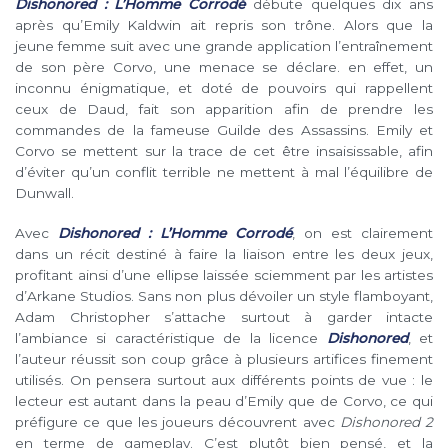
Dishonored : L’Homme Corrodé
débute quelques dix ans
après qu’Emily Kaldwin ait repris son trône. Alors que la
jeune femme suit avec une grande application l’entraînement
de son père Corvo, une menace se déclare. en effet, un
inconnu énigmatique, et doté de pouvoirs qui rappellent
ceux de Daud, fait son apparition afin de prendre les
commandes de la fameuse Guilde des Assassins. Emily et
Corvo se mettent sur la trace de cet être insaisissable, afin
d’éviter qu’un conflit terrible ne mettent à mal l’équilibre de
Dunwall.
Avec
Dishonored : L’Homme Corrodé
, on est clairement
dans un récit destiné à faire la liaison entre les deux jeux,
profitant ainsi d’une ellipse laissée sciemment par les artistes
d’Arkane Studios. Sans non plus dévoiler un style flamboyant,
Adam Christopher s’attache surtout à garder intacte
l’ambiance si caractéristique de la licence
Dishonored
, et
l’auteur réussit son coup grâce à plusieurs artifices finement
utilisés. On pensera surtout aux différents points de vue : le
lecteur est autant dans la peau d’Emily que de Corvo, ce qui
préfigure ce que les joueurs découvrent avec
Dishonored 2
en terme de gameplay. C’est plutôt bien pensé, et la