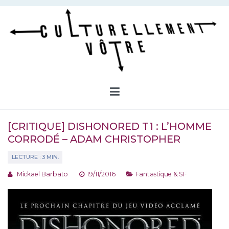
Aller
au
contenu
Culturellement Vôtre
Webzine Culturel
[CRITIQUE] DISHONORED T1 : L’HOMME
CORRODÉ – ADAM CHRISTOPHER
Mickaël Barbato
19/11/2016
Fantastique & SF