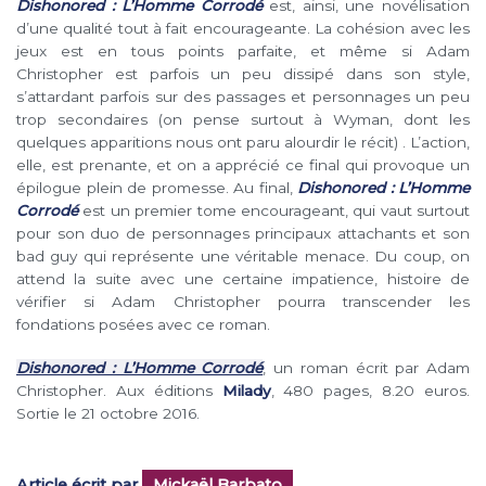
Dishonored : L’Homme Corrodé
est, ainsi, une novélisation
d’une qualité tout à fait encourageante. La cohésion avec les
jeux est en tous points parfaite, et même si Adam
Christopher est parfois un peu dissipé dans son style,
s’attardant parfois sur des passages et personnages un peu
trop secondaires (on pense surtout à Wyman, dont les
quelques apparitions nous ont paru alourdir le récit) . L’action,
elle, est prenante, et on a apprécié ce final qui provoque un
épilogue plein de promesse. Au final,
Dishonored : L’Homme
Corrodé
est un premier tome encourageant, qui vaut surtout
pour son duo de personnages principaux attachants et son
bad guy qui représente une véritable menace. Du coup, on
attend la suite avec une certaine impatience, histoire de
vérifier si Adam Christopher pourra transcender les
fondations posées avec ce roman.
Dishonored : L’Homme Corrodé
, un roman écrit par Adam
Christopher. Aux éditions
Milady
, 480 pages, 8.20 euros.
Sortie le 21 octobre 2016.
Article écrit par
Mickaël Barbato