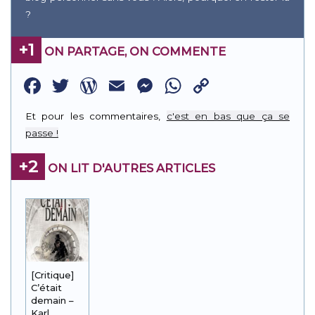
?
+1
ON PARTAGE, ON COMMENTE
Facebook
Twitter
WordPress
Email
Messenger
WhatsApp
Copy
Link
Et pour les commentaires,
c'est en bas que ça se
passe !
+2
ON LIT D'AUTRES ARTICLES
[Critique]
C’était
demain –
Karl