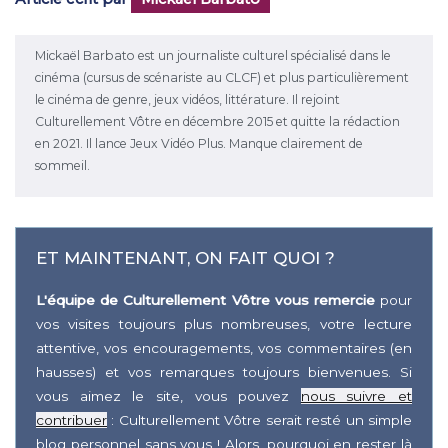
Mickaël Barbato est un journaliste culturel spécialisé dans le
cinéma (cursus de scénariste au CLCF) et plus particulièrement
le cinéma de genre, jeux vidéos, littérature. Il rejoint
Culturellement Vôtre en décembre 2015 et quitte la rédaction
en 2021. Il lance Jeux Vidéo Plus. Manque clairement de
sommeil.
ET MAINTENANT, ON FAIT QUOI ?
L'équipe de Culturellement Vôtre vous remercie
pour
vos visites toujours plus nombreuses, votre lecture
attentive, vos encouragements, vos commentaires (en
hausses) et vos remarques toujours bienvenues. Si
vous aimez le site, vous pouvez
nous suivre et
contribuer
: Culturellement Vôtre serait resté un simple
blog personnel sans vous ! Alors, pourquoi en rester là