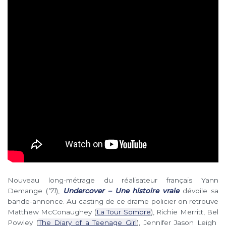
Nouveau long-métrage du réalisateur français Yann
Demange (
’71
),
Undercover – Une histoire vraie
dévoile sa
bande-annonce. Au casting de ce drame policier on retrouve
Matthew McConaughey (
La Tour Sombre
), Richie Merritt, Bel
Powley (
The Diary of a Teenage Girl
), Jennifer Jason Leigh