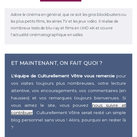
Adore le cinéma en général, que ce soit les gros blockbusters ou
les plus petits films, les séries TV et les jeux vidéo. Il réalise de
nombreux tests de blu-ray et films en UHD 4K et couvre
l'actualité cinématographique en salles.
ET MAINTENANT, ON FAIT QUOI ?
L'équipe de Culturellement Vôtre vous remercie
pour
vos visites toujours plus nombreuses, votre lecture
attentive, vos encouragements, vos commentaires (en
hausses) et vos remarques toujours bienvenues. Si
vous aimez le site, vous pouvez
nous suivre et
contribuer
: Culturellement Vôtre serait resté un simple
blog personnel sans vous ! Alors, pourquoi en rester là
?