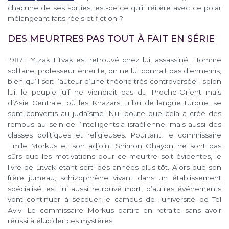
chacune de ses sorties, est-ce ce qu’il réitère avec ce polar
mélangeant faits réels et fiction ?
DES MEURTRES PAS TOUT À FAIT EN SÉRIE
1987 : Ytzak Litvak est retrouvé chez lui, assassiné. Homme
solitaire, professeur émérite, on ne lui connait pas d’ennemis,
bien qu’il soit l’auteur d’une théorie très controversée : selon
lui, le peuple juif ne viendrait pas du Proche-Orient mais
d’Asie Centrale, où les Khazars, tribu de langue turque, se
sont convertis au judaïsme. Nul doute que cela a créé des
remous au sein de l’intelligentsia israélienne, mais aussi des
classes politiques et religieuses. Pourtant, le commissaire
Emile Morkus et son adjoint Shimon Ohayon ne sont pas
sûrs que les motivations pour ce meurtre soit évidentes, le
livre de Litvak étant sorti des années plus tôt. Alors que son
frère jumeau, schizophrène vivant dans un établissement
spécialisé, est lui aussi retrouvé mort, d’autres événements
vont continuer à secouer le campus de l’université de Tel
Aviv. Le commissaire Morkus partira en retraite sans avoir
réussi à élucider ces mystères.