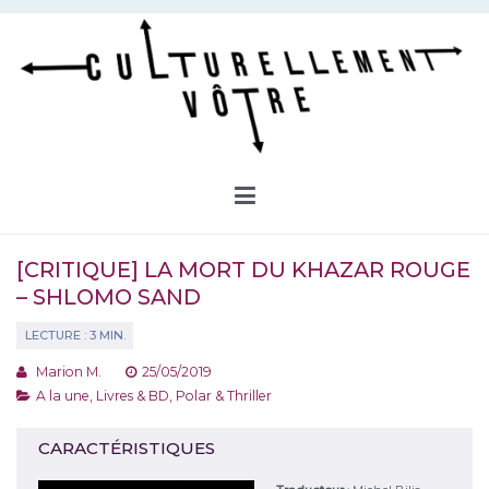
Aller
au
contenu
Culturellement Vôtre
Webzine Culturel
[CRITIQUE] LA MORT DU KHAZAR ROUGE
– SHLOMO SAND
Marion M.
25/05/2019
A la une
,
Livres & BD
,
Polar & Thriller
CARACTÉRISTIQUES