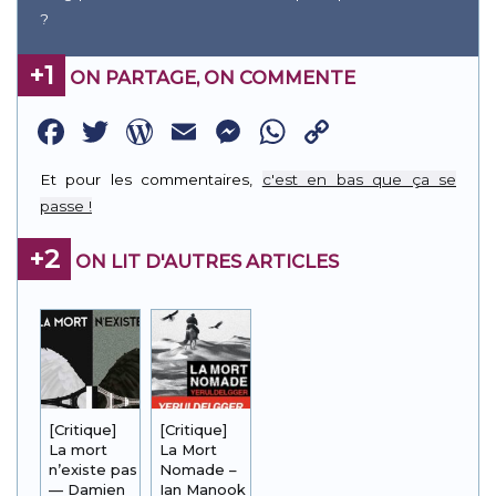
?
+1
ON PARTAGE, ON COMMENTE
Facebook
Twitter
WordPress
Email
Messenger
WhatsApp
Copy
Link
Et pour les commentaires,
c'est en bas que ça se
passe !
+2
ON LIT D'AUTRES ARTICLES
[Critique]
[Critique]
La mort
La Mort
n’existe pas
Nomade –
— Damien
Ian Manook