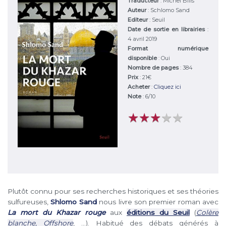
Traducteur
: Michel Bilis
Auteur
:
Schlomo Sand
Editeur
:
Seuil
Date de sortie en librairies
:
4 avril 2019
Format numérique
disponible
: Oui
Nombre de pages
: 384
Prix
: 21€
Acheter
:
Cliquez ici
Note
:
6
/
10
★
★
★
★
★
★
★
★
★
★
Plutôt connu pour ses recherches historiques et ses théories
sulfureuses,
Shlomo Sand
nous livre son premier roman avec
La mort du Khazar rouge
aux
éditions du Seuil
(
Colère
blanche,
Offshore
, …). Habitué des débats générés à