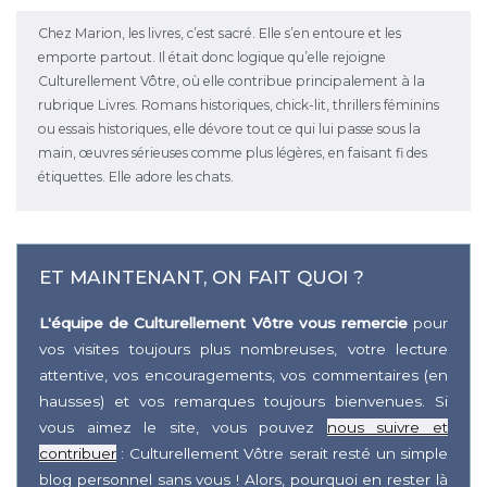
Chez Marion, les livres, c’est sacré. Elle s’en entoure et les
emporte partout. Il était donc logique qu’elle rejoigne
Culturellement Vôtre, où elle contribue principalement à la
rubrique Livres. Romans historiques, chick-lit, thrillers féminins
ou essais historiques, elle dévore tout ce qui lui passe sous la
main, œuvres sérieuses comme plus légères, en faisant fi des
étiquettes. Elle adore les chats.
ET MAINTENANT, ON FAIT QUOI ?
L'équipe de Culturellement Vôtre vous remercie
pour
vos visites toujours plus nombreuses, votre lecture
attentive, vos encouragements, vos commentaires (en
hausses) et vos remarques toujours bienvenues. Si
vous aimez le site, vous pouvez
nous suivre et
contribuer
: Culturellement Vôtre serait resté un simple
blog personnel sans vous ! Alors, pourquoi en rester là