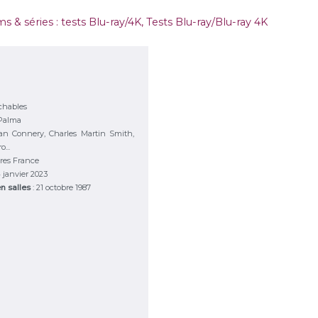
ms & séries : tests Blu-ray/4K
,
Tests Blu-ray/Blu-ray 4K
chables
Palma
an Connery, Charles Martin Smith,
...
res France
4 janvier 2023
en salles
: 21 octobre 1987