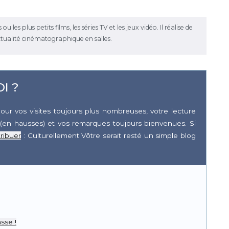
les plus petits films, les séries TV et les jeux vidéo. Il réalise de
ctualité cinématographique en salles.
I ?
our vos visites toujours plus nombreuses, votre lecture
(en hausses) et vos remarques toujours bienvenues. Si
ribuer
: Culturellement Vôtre serait resté un simple blog
r
pp
sse !