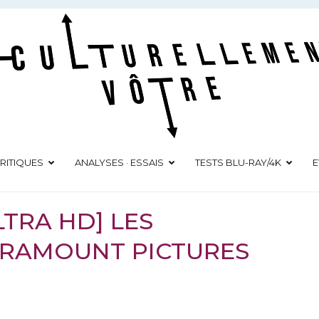
Culturellement Vôtre
Webzine Culturel
RITIQUES
ANALYSES · ESSAIS
TESTS BLU-RAY/4K
E
LTRA HD] LES
ARAMOUNT PICTURES