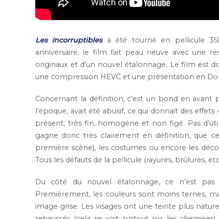
Les Incorruptibles
a été tourné en pellicule 3
anniversaire, le film fait peau neuve avec une re
originaux et d’un nouvel étalonnage. Le film est do
une compression HEVC et une présentation en Dol
Concernant la définition, c’est un bond en avant 
l’époque, avait été abusif, ce qui donnait des effets
présent, très fin, homogène et non figé. Pas d’uti
gagne donc très clairement en définition, que ce 
première scène), les costumes ou encore les déco
Tous les défauts de la pellicule (rayures, brûlures, et
Du côté du nouvel étalonnage, ce n’est pas 
Premièrement, les couleurs sont moins ternes, mais
image grise. Les visages ont une teinte plus nature
rehaussés (cela se voit surtout sur les chemises).