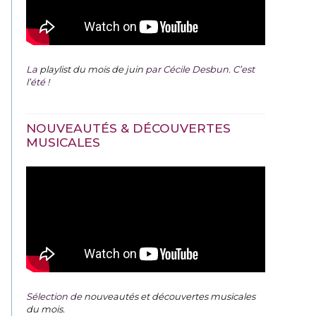
La
playlist du mois de juin
par Cécile Desbun. C’est
l’été !
NOUVEAUTÉS & DÉCOUVERTES
MUSICALES
Sélection de
nouveautés et découvertes musicales
du mois
.