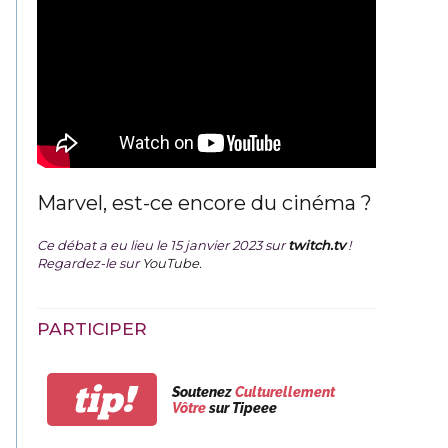
Marvel, est-ce encore du cinéma ?
Ce débat a eu lieu le 15 janvier 2023 sur
twitch.tv
!
Regardez-le sur
YouTube
.
PARTICIPER
tip!
Soutenez
Culturellement
Vôtre
sur Tipeee