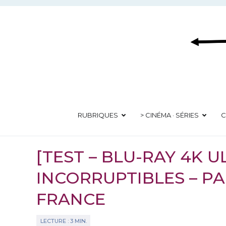
Aller
au
contenu
RUBRIQUES
> CINÉMA · SÉRIES
C
[TEST – BLU-RAY 4K U
INCORRUPTIBLES – P
FRANCE