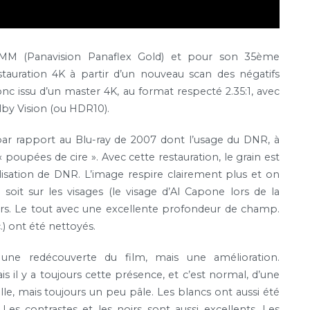
5MM (Panavision Panaflex Gold) et pour son 35ème
stauration 4K à partir d’un nouveau scan des négatifs
nc issu d’un master 4K, au format respecté 2.35:1, avec
by Vision (ou HDR10).
par rapport au Blu-ray de 2007 dont l’usage du DNR, à
 « poupées de cire ». Avec cette restauration, le grain est
lisation de DNR. L’image respire clairement plus et on
soit sur les visages (le visage d’Al Capone lors de la
rs. Le tout avec une excellente profondeur de champ.
c.) ont été nettoyés.
une redécouverte du film, mais une amélioration.
 il y a toujours cette présence, et c’est normal, d’une
lle, mais toujours un peu pâle. Les blancs ont aussi été
 Les contrastes et les noirs sont aussi excellents. Les