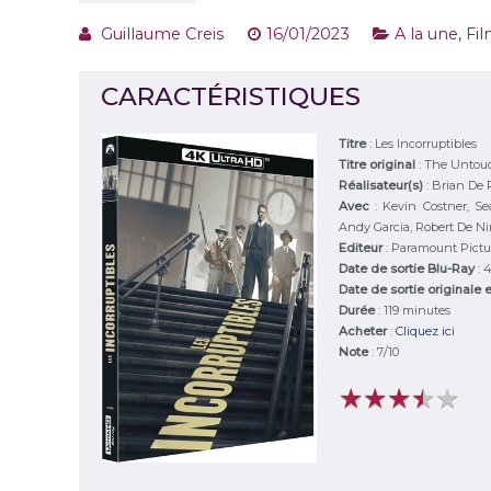
Guillaume Creis
16/01/2023
A la une
,
Fil
CARACTÉRISTIQUES
Titre
:
Les Incorruptibles
Titre original
:
The Untou
Réalisateur(s)
:
Brian De 
Avec
:
Kevin Costner, Se
Andy Garcia, Robert De Niro
Editeur
:
Paramount Pictu
Date de sortie Blu-Ray
: 
Date de sortie originale 
Durée
:
119 minutes
Acheter
:
Cliquez ici
Note
:
7
/
10
★
★
★
★
★
★
★
★
★
★