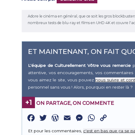
Adore le cinéma en général, que ce soit les gros blockbusters ou 
nombreux tests de blu-ray et films en UHD 4K et couvre l'a
ET MAINTENANT, ON FAIT QUO
L'équipe de Culturellement Vôtre vous remercie
p
attentive, vos encouragements, vos commentaires 
vous aimez le site, vous pouvez
nous suivre et cont
personnel sans vous ! Alors, pourquoi en rester là ?
+1
ON PARTAGE, ON COMMENTE
Facebook
Twitter
WordPress
Email
Messenge
WhatsA
Copy
Link
Et pour les commentaires,
c'est en bas que ça se pa