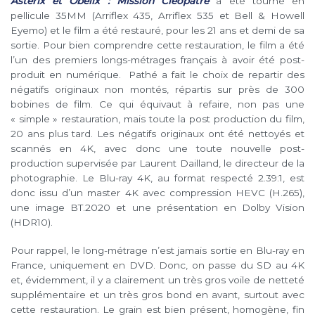
Astérix et Obélix : Mission Cléopâtre
a été tourné en
pellicule 35MM (Arriflex 435, Arriflex 535 et Bell & Howell
Eyemo) et le film a été restauré, pour les 21 ans et demi de sa
sortie. Pour bien comprendre cette restauration, le film a été
l’un des premiers longs-métrages français à avoir été post-
produit en numérique. Pathé a fait le choix de repartir des
négatifs originaux non montés, répartis sur près de 300
bobines de film. Ce qui
équivaut à refaire, non pas une
« simple » restauration, mais toute la post production du film,
20 ans plus tard. Les négatifs originaux ont été nettoyés et
scannés en 4K, avec donc une toute nouvelle post-
production supervisée par Laurent Dailland, le directeur de la
photographie. Le Blu-ray 4K, au format respecté 2.39:1, est
donc issu d’un master 4K avec compression HEVC (H.265),
une image BT.2020 et une présentation en Dolby Vision
(HDR10).
Pour rappel, le long-métrage n’est jamais sortie en Blu-ray en
France, uniquement en DVD. Donc, on passe du SD au 4K
et, évidemment, il y a clairement un très gros voile de netteté
supplémentaire et un très gros bond en avant, surtout avec
cette restauration. Le grain est bien présent, homogène, fin