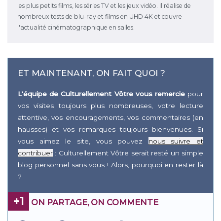
les plus petits films, les séries TV et les jeux vidéo. Il réalise de
nombreux tests de blu-ray et films en UHD 4K et couvre
l'actualité cinématographique en salles.
ET MAINTENANT, ON FAIT QUOI ?
L'équipe de Culturellement Vôtre vous remercie
pour
vos visites toujours plus nombreuses, votre lecture
attentive, vos encouragements, vos commentaires (en
hausses) et vos remarques toujours bienvenues. Si
vous aimez le site, vous pouvez
nous suivre et
contribuer
: Culturellement Vôtre serait resté un simple
blog personnel sans vous ! Alors, pourquoi en rester là
?
+1
ON PARTAGE, ON COMMENTE