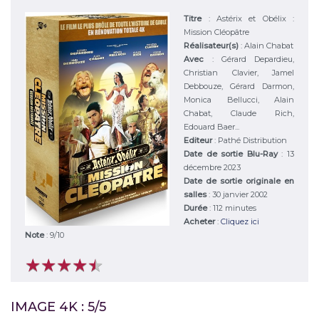
Titre
:
Astérix et Obélix :
Mission Cléopâtre
Réalisateur(s)
:
Alain Chabat
Avec
:
Gérard Depardieu,
Christian Clavier, Jamel
Debbouze, Gérard Darmon,
Monica Bellucci, Alain
Chabat, Claude Rich,
Edouard Baer...
Editeur
:
Pathé Distribution
Date de sortie Blu-Ray
: 13
décembre 2023
Date de sortie originale en
salles
: 30 janvier 2002
Durée
:
112 minutes
Acheter
:
Cliquez ici
Note
:
9
/
10
★
★
★
★
★
★
★
★
★
★
IMAGE 4K : 5/5