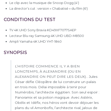
Le clip avec la musique de Snoop Dogg (4′)
La director’s cut : version « Chabatisé » du film (6′)
CONDITIONS DU TEST
TV 4K UHD Sony Bravia KD49XF7077SAEP
Lecteur Blu-ray Samsung 4K UHD UBD-M8500
Ampli Yamaha 4K UHD YHT-1840
SYNOPSIS
L’HISTOIRE COMMENCE IL Y A BIEN
LONGTEMPS, À ALEXANDRIE (OU EN
ALEXANDRIE ON PEUT DIRE LES DEUX)… Jules
César défie Cléopâtre de lui construire un palais
en trois mois. Délai impossible à tenir pour
Numérobis, l’architecte égyptien. Son seul espoir :
Panoramix et sa potion magique. Avec Astérix,
Obélix et Idéfix, nos héros vont devoir déjouer les
plans du vil Amonbofis, l’architecte rival, jaloux de