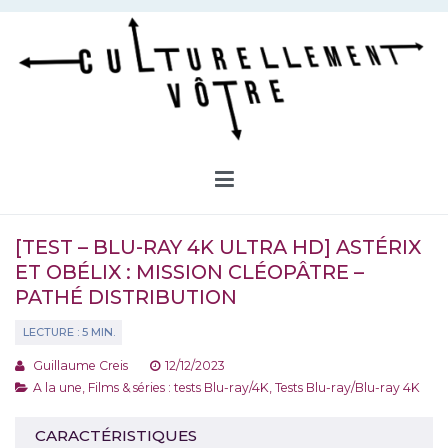
Aller
au
contenu
Culturellement Vôtre
Webzine Culturel
[TEST – BLU-RAY 4K ULTRA HD] ASTÉRIX
ET OBÉLIX : MISSION CLÉOPÂTRE –
PATHÉ DISTRIBUTION
Guillaume Creis
12/12/2023
A la une
,
Films & séries : tests Blu-ray/4K
,
Tests Blu-ray/Blu-ray 4K
CARACTÉRISTIQUES