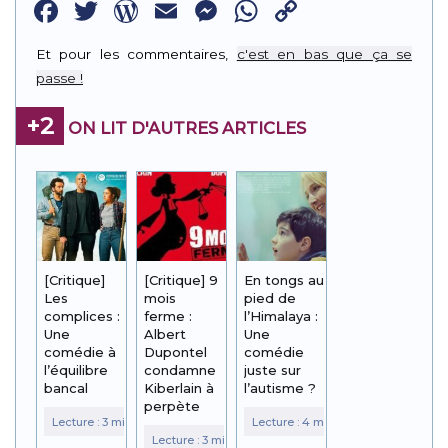
Facebook
Twitter
WordPress
Email
Messenger
WhatsApp
Copy
Link
Et pour les commentaires,
c'est en bas que ça se
passe !
+2
ON LIT D'AUTRES ARTICLES
[Critique]
[Critique] 9
En tongs au
Les
mois
pied de
complices :
ferme :
l’Himalaya :
Une
Albert
Une
comédie à
Dupontel
comédie
l’équilibre
condamne
juste sur
bancal
Kiberlain à
l’autisme ?
perpète