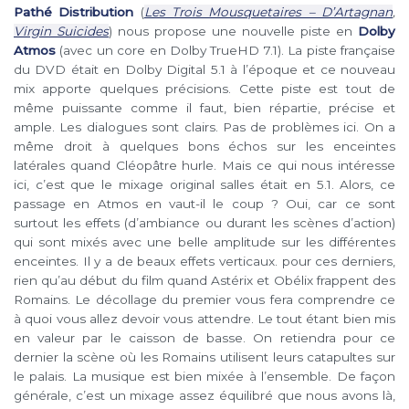
Pathé Distribution
(
Les Trois Mousquetaires – D’Artagnan
,
Virgin Suicides
) nous propose une nouvelle piste en
Dolby
Atmos
(avec un core en Dolby TrueHD 7.1). La piste française
du DVD était en Dolby Digital 5.1 à l’époque et ce nouveau
mix apporte quelques précisions. Cette piste est tout de
même puissante comme il faut, bien répartie, précise et
ample. Les dialogues sont clairs. Pas de problèmes ici. On a
même droit à quelques bons échos sur les enceintes
latérales quand Cléopâtre hurle. Mais ce qui nous intéresse
ici, c’est que le mixage original salles était en 5.1. Alors, ce
passage en Atmos en vaut-il le coup ? Oui, car ce sont
surtout les effets (d’ambiance ou durant les scènes d’action)
qui sont mixés avec une belle amplitude sur les différentes
enceintes. Il y a de beaux effets verticaux. pour ces derniers,
rien qu’au début du film quand Astérix et Obélix frappent des
Romains. Le décollage du premier vous fera comprendre ce
à quoi vous allez devoir vous attendre. Le tout étant bien mis
en valeur par le caisson de basse. On retiendra pour ce
dernier la scène où les Romains utilisent leurs catapultes sur
le palais. La musique est bien mixée à l’ensemble. De façon
générale, c’est un mixage assez équilibré que nous avons là,