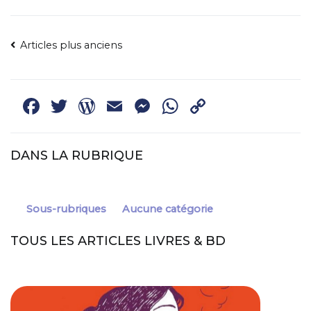
NAVIGATION
Articles plus anciens
DES
ARTICLES
Facebook
Twitter
WordPress
Email
Messenger
WhatsApp
Copy
Link
DANS LA RUBRIQUE
Sous-rubriques
Aucune catégorie
TOUS LES ARTICLES LIVRES & BD