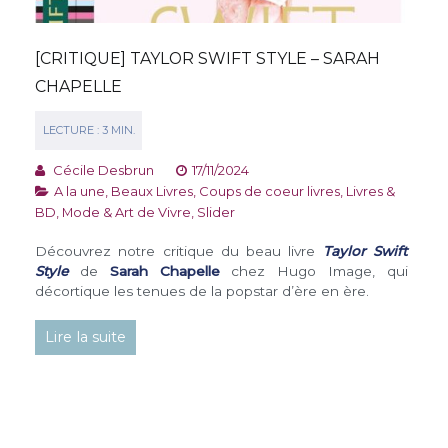
[CRITIQUE] TAYLOR SWIFT STYLE – SARAH
CHAPELLE
Cécile Desbrun
17/11/2024
A la une
,
Beaux Livres
,
Coups de coeur livres
,
Livres &
BD
,
Mode & Art de Vivre
,
Slider
Découvrez notre critique du beau livre
Taylor Swift
Style
de
Sarah Chapelle
chez Hugo Image, qui
décortique les tenues de la popstar d’ère en ère.
Lire la suite