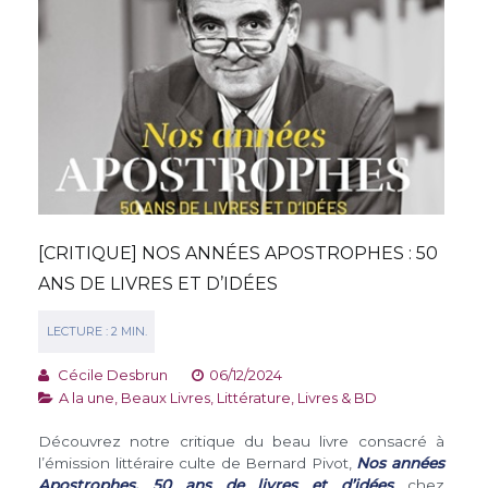
[CRITIQUE] NOS ANNÉES APOSTROPHES : 50
ANS DE LIVRES ET D’IDÉES
Cécile Desbrun
06/12/2024
A la une
,
Beaux Livres
,
Littérature
,
Livres & BD
Découvrez notre critique du beau livre consacré à
l’émission littéraire culte de Bernard Pivot,
Nos années
Apostrophes, 50 ans de livres et d’idées
chez