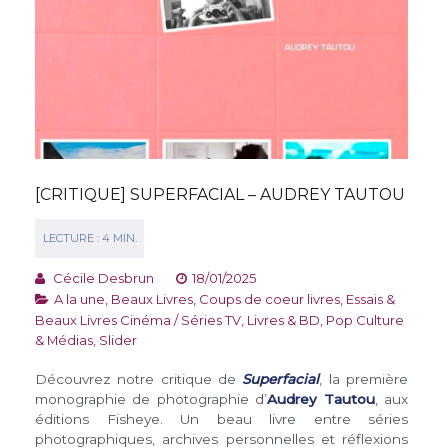
[CRITIQUE] SUPERFACIAL – AUDREY TAUTOU
Cécile Desbrun
18/01/2025
A la une
,
Beaux Livres
,
Coups de coeur livres
,
Essais &
Beaux Livres Cinéma / Séries TV
,
Livres & BD
,
Pop Culture
& Médias
,
Slider
Découvrez notre critique de
Superfacial
, la première
monographie de photographie d’
Audrey Tautou
, aux
éditions Fisheye. Un beau livre entre séries
photographiques, archives personnelles et réflexions