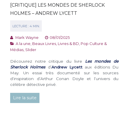
[CRITIQUE] LES MONDES DE SHERLOCK
HOLMES – ANDREW LYCETT
Mark Wayne
08/01/2025
A la une
,
Beaux Livres
,
Livres & BD
,
Pop Culture &
Médias
,
Slider
Découvrez notre critique du livre
Les mondes de
Sherlock Holmes
d’
Andrew Lycett
aux éditions Du
May. Un essai très documenté sur les sources
d’inspiration d’Arthur Conan Doyle et l’univers du
célèbre détective privé.
Lire la suite