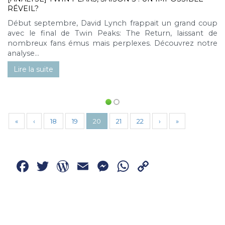
RÉVEIL?
Début septembre, David Lynch frappait un grand coup
avec le final de Twin Peaks: The Return, laissant de
nombreux fans émus mais perplexes. Découvrez notre
analyse...
Lire la suite
«
‹
18
19
20
21
22
›
»
Facebook
Twitter
WordPress
Email
Messenger
WhatsApp
Copy
Link