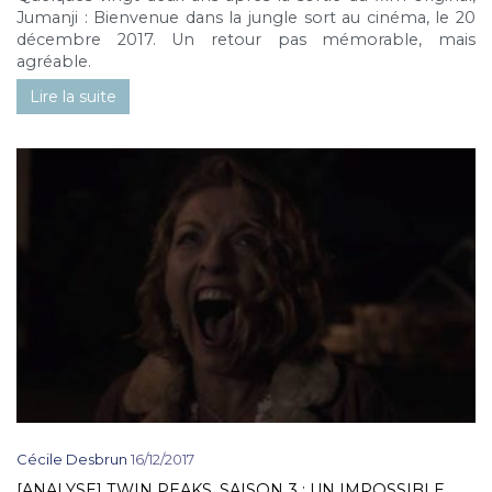
Jumanji : Bienvenue dans la jungle sort au cinéma, le 20
décembre 2017. Un retour pas mémorable, mais
agréable.
Lire la suite
Cécile Desbrun
16/12/2017
[ANALYSE] TWIN PEAKS, SAISON 3 : UN IMPOSSIBLE