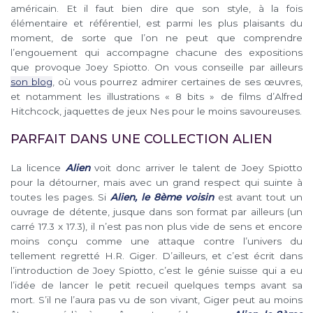
américain. Et il faut bien dire que son style, à la fois
élémentaire et référentiel, est parmi les plus plaisants du
moment, de sorte que l’on ne peut que comprendre
l’engouement qui accompagne chacune des expositions
que provoque Joey Spiotto. On vous conseille par ailleurs
son blog
, où vous pourrez admirer certaines de ses œuvres,
et notamment les illustrations « 8 bits » de films d’Alfred
Hitchcock, jaquettes de jeux Nes pour le moins savoureuses.
PARFAIT DANS UNE COLLECTION ALIEN
La licence
Alien
voit donc arriver le talent de Joey Spiotto
pour la détourner, mais avec un grand respect qui suinte à
toutes les pages. Si
Alien, le 8ème voisin
est avant tout un
ouvrage de détente, jusque dans son format par ailleurs (un
carré 17.3 x 17.3), il n’est pas non plus vide de sens et encore
moins conçu comme une attaque contre l’univers du
tellement regretté H.R. Giger. D’ailleurs, et c’est écrit dans
l’introduction de Joey Spiotto, c’est le génie suisse qui a eu
l’idée de lancer le petit recueil quelques temps avant sa
mort. S’il ne l’aura pas vu de son vivant, Giger peut au moins