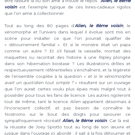
être rassuré là où son âme a trouvé le repos :
Alien, le 8ème
voisin
est l’exemple typique de ces livres-cadeaux rigolos
que l’on aime à collectionner.
Tout au long des 80 pages d’
Alien, le 8ème voisin
, le
xénomorphe et l’univers dans lequel il évolue sont mis en
scène pour installer ce que l’on pourrait qualifier de
« détournement familial ». Et si le monstre était un papa
comme un autre ? Et s’il faisait la vaisselle, montait des
maquettes ou racontait des histoire à une Ripley plongée
dans son hibernation biostase ? Les illustrations drôles et
respectueusement référentielles s’enchaînent, et la légèreté
de l’ensemble couplée à la question «
et si le xénomorphe
avait un quotidien tout simple ?
» résultent sur un ouvrage
que l’on aurait certes voulu plus épais mais malgré tout à
posséder pour tous les fans de licence. Les autres rigoleront
tout de même, tant le licence
Alien
appartient désormais à
l’inconscient collectif, et pas besoin de connaître le
Nostromo sur le bout des doigts pour savourer ce
sympathiquement récréatif
Alien, le 8ème voisin
. Car là est
la réussite de Joey Spiotto tout au long de son œuvre et
jusque dans l’ouvrage ici abordé : il sait à la fois détourner et