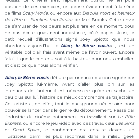
réussis. Le cinéma s’est rapidement positionné en pôle
position de ces exercices, on pense évidemment à la série
de films
Scary Movie
, ou encore aux
Dracula mort et heureux
de l’être
et
Frankenstein Junior
de Mel Brooks. Cette envie
de s’amuser de nos peurs est plus rare en ce moment, pour
ne pas écrire quasiment inexistante, côté papier. Ainsi, le
petit recueil d’illustrations signé Joey Spiotto que nous
abordons aujourd’hui, «
Alien, le 8ème voisin
« , est un
véritable bol d’air frais avant même de l’avoir ouvert. Encore
fallait-il que le contenu soit à la hauteur pour nous emballer,
et c’est ce que nous allons vérifier.
Alien, le 8ème voisin
débute par une introduction signée par
Joey Spiotto lui-même. Avant d’aller plus loin sur les
intentions de l’auteur, il est nécessaire qu’on en sache un
peu plus sur lui, histoire de mieux comprendre sa trajectoire.
Cet artiste a, en effet, tout le background nécessaire pour
pouvoir se lancer dans le genre du détournement. Passé par
l’industrie du cinéma notamment en travaillant sur
Le Pôle
Express
, ou encore le jeu vidéo avec des travaux sur
Les Sims
et
Dead Space
, le bonhomme est ensuite devenu un
illustrateur parmi les plus reconnus dans le milieu geek