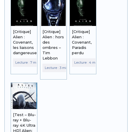
[Critique]
[Critique]
[Critique]
Alien :
Alien : hors
Alien :
Covenant,
des
Covenant,
les liaisons
ombres –
Paradis
dangereuses
Tim
perdu
Lebbon
[Test – Blu-
ray + Blu-
ray 4K Ultra
HD] Alien: