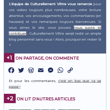
L'équipe de Culturellement Vôtre vous remercie
pour
vos visites toujours plus nombreuses, votre lecture
attentive, vos encouragements, vos commentaires (en
hausses) et vos remarques toujours bienvenues. Si
vous aimez le site, vous pouvez
nous suivre et
contribuer
: Culturellement Vôtre serait resté un simple
blog personnel sans vous ! Alors, pourquoi en rester là
?
+1
ON PARTAGE, ON COMMENTE
Facebook
Twitter
WordPress
Email
Messenger
WhatsApp
Copy
Link
Et pour les commentaires,
c'est en bas que ça se
passe !
+2
ON LIT D'AUTRES ARTICLES