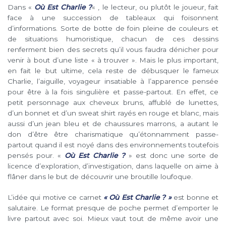
Dans «
Où Est Charlie ?
« , le lecteur, ou plutôt le joueur, fait
face à une succession de tableaux qui foisonnent
d’informations. Sorte de botte de foin pleine de couleurs et
de situations humoristique, chacun de ces dessins
renferment bien des secrets qu’il vous faudra dénicher pour
venir à bout d’une liste « à trouver ». Mais le plus important,
en fait le but ultime, cela reste de débusquer le fameux
Charlie, l’aiguille, voyageur insatiable à l’apparence pensée
pour être à la fois singulière et passe-partout. En effet, ce
petit personnage aux cheveux bruns, affublé de lunettes,
d’un bonnet et d’un sweat shirt rayés en rouge et blanc, mais
aussi d’un jean bleu et de chaussures marrons, a autant le
don d’être être charismatique qu’étonnamment passe-
partout quand il est noyé dans des environnements toutefois
pensés pour. «
Où Est Charlie ?
» est donc une sorte de
licence d’exploration, d’investigation, dans laquelle on aime à
flâner dans le but de découvrir une broutille loufoque.
L’idée qui motive ce carnet
« Où Est Charlie ? »
est bonne et
salutaire. Le format presque de poche permet d’emporter le
livre partout avec soi. Mieux vaut tout de même avoir une