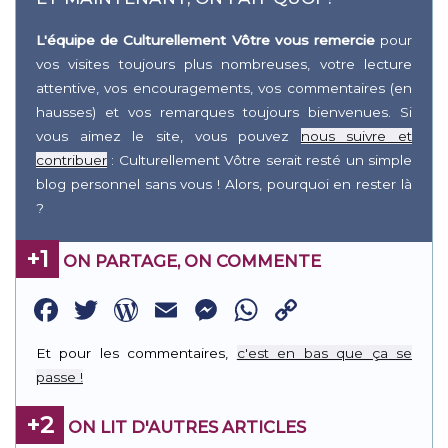
L'équipe de Culturellement Vôtre vous remercie
pour
vos visites toujours plus nombreuses, votre lecture
attentive, vos encouragements, vos commentaires (en
hausses) et vos remarques toujours bienvenues. Si
vous aimez le site, vous pouvez
nous suivre et
contribuer
: Culturellement Vôtre serait resté un simple
blog personnel sans vous ! Alors, pourquoi en rester là
?
+1
ON PARTAGE, ON COMMENTE
Facebook
Twitter
WordPress
Email
Messenger
WhatsApp
Copy
Link
Et pour les commentaires,
c'est en bas que ça se
passe !
+2
ON LIT D'AUTRES ARTICLES