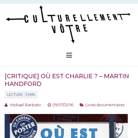
Aller
au
contenu
Culturellement Vôtre
Webzine Culturel
[CRITIQUE] OÙ EST CHARLIE ? – MARTIN
HANDFORD
Mickaël Barbato
09/07/2016
Livres documentaires