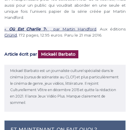
aussi pour un public qui voudrait aborder en une seule et
unique fois l’univers papier de la série créée par Martin
Handford.
«
Où Est Charlie ?
« , par Martin Handford
. Aux éditions
Gründ
, 172 pages, 12.95 euros. Paru le 21 mai 2016.
Article écrit par
Mickaël Barbato
Mickaël Barbato est un journaliste culturel spécialisé dans le
cinéma (cursus de scénariste au CLCF) et plus particulièrement
le cinéma de genre, jeux vidéos, littérature. Il rejoint
Culturellement Vôtre en décembre 2015 et quitte la rédaction
en 2021. Il lance Jeux Vidéo Plus. Manque clairement de
sommeil.
ET MAINTENANT, ON FAIT QUOI ?