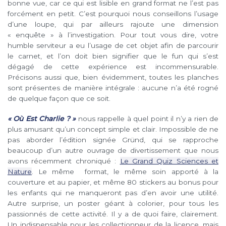
bonne vue, car ce qui est lisible en grand format ne l’est pas
forcément en petit. C’est pourquoi nous conseillons l’usage
d’une loupe, qui par ailleurs rajoute une dimension
« enquête » à l’investigation. Pour tout vous dire, votre
humble serviteur a eu l’usage de cet objet afin de parcourir
le carnet, et l’on doit bien signifier que le fun qui s’est
dégagé de cette expérience est incommensurable.
Précisons aussi que, bien évidemment, toutes les planches
sont présentes de manière intégrale : aucune n’a été rogné
de quelque façon que ce soit.
« Où Est Charlie ? »
nous rappelle à quel point il n’y a rien de
plus amusant qu’un concept simple et clair. Impossible de ne
pas aborder l’édition signée Gründ, qui se rapproche
beaucoup d’un autre ouvrage de divertissement que nous
avons récemment chroniqué :
Le Grand Quiz Sciences et
Nature
. Le même format, le même soin apporté à la
couverture et au papier, et même 80 stickers au bonus pour
les enfants qui ne manqueront pas d’en avoir une utilité.
Autre surprise, un poster géant à colorier, pour tous les
passionnés de cette activité. Il y a de quoi faire, clairement.
Un indispensable pour les collectionneur de la licence, mais