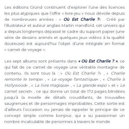
Les éditions Gründ continuent d’explorer l’une des licences
les plus atypiques que l’offre « livre-jeu » nous dévoile depuis
de nombreuses années : «
Où Est Charlie ?
« . Créé par
l’illustrateur et auteur anglais Martin Handford, cet univers qui
a depuis longtemps dépassé le cadre du support papier (une
série de dessins animés et quelques jeux vidéos à la qualité
douteuse) est aujourd’hui l’objet d’une intégrale en format
« carnet de voyage ».
Les sept albums sont présents dans
« Où Est Charlie ? »
, ce
qui fait de ce carnet de voyage une véritable montagne de
contenu. Ils sont tous là : «
Où Est Charlie ?
« , «
Charlie
remonte le temps
« , «
Le voyage fantastique
« , «
Charlie à
Hollywood
« , «
La livre magique
« , «
La grande expo
» et «
Le
carnet secret
« , ce qui donne un total de 172 pages blindées
jusqu’à la moelle de détails croustillants, de trouvailles
saugrenues et de personnages improbables. Cette sortie est
d’ailleurs l’occasion ou jamais de rappeler le principe de ce
concept simple comme bonjour, qui a su passionner un
nombre incalculable de personnes à travers le monde.