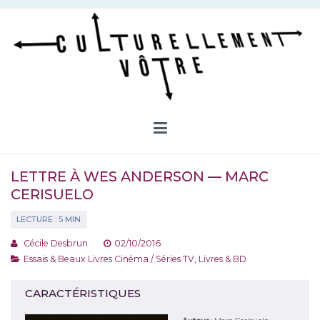
Aller
au
contenu
Culturellement Vôtre
Webzine Culturel
LETTRE À WES ANDERSON — MARC
CERISUELO
Cécile Desbrun
02/10/2016
Essais & Beaux Livres Cinéma / Séries TV
,
Livres & BD
CARACTÉRISTIQUES