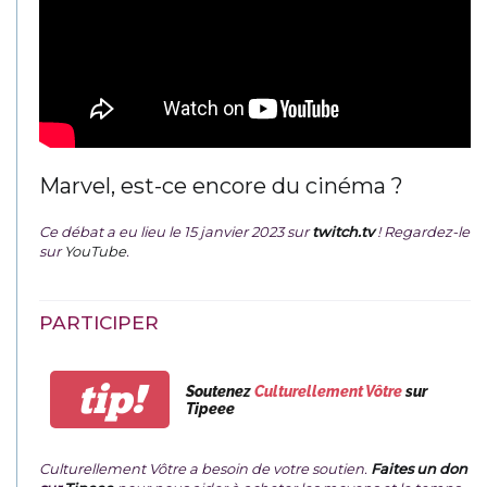
Marvel, est-ce encore du cinéma ?
Ce débat a eu lieu le 15 janvier 2023 sur
twitch.tv
! Regardez-le
sur
YouTube
.
PARTICIPER
tip!
Soutenez
Culturellement Vôtre
sur
Tipeee
Culturellement Vôtre a besoin de votre soutien.
Faites un don