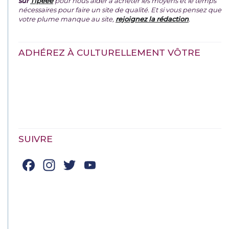
sur
Tipeee
pour nous aider à acheter les moyens et le temps
nécessaires pour faire un site de qualité. Et si vous pensez que
votre plume manque au site,
rejoignez la rédaction
.
ADHÉREZ À CULTURELLEMENT VÔTRE
SUIVRE
Facebook
Instagram
Twitter
YouTube
Channel