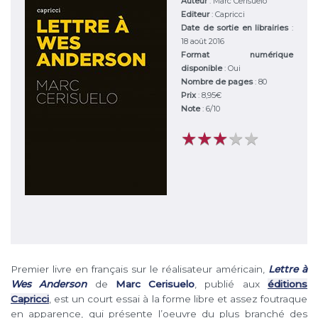
Auteur
:
Marc Cerisuelo
Editeur
:
Capricci
Date de sortie en librairies
:
18 août 2016
Format numérique
disponible
: Oui
Nombre de pages
: 80
Prix
: 8,95€
Note
:
6
/
10
★
★
★
★
★
★
★
★
★
★
Premier livre en français sur le réalisateur américain,
Lettre à
Wes Anderson
de
Marc Cerisuelo
, publié aux
éditions
Capricci
, est un court essai à la forme libre et assez foutraque
en apparence, qui présente l’oeuvre du plus branché des