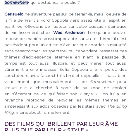
Somewhere
, qui déstabilisa le public ?
Cerisuelo
ne s’aventure pas sur ce terrain-là, mais l’oeuvre de
la fille de Francis Ford Coppola vient assez vite à l’esprit en
lisant les réflexions de l’auteur sur cette question épineuse
du vieillissement chez
Wes Anderson
. Lorsqu’une oeuvre
repose de manière aussi importante sur un tel thème, il n’est
pas évident pour un artiste d’évoluer et d’aborder la maturité
sans désarçonner les spectateurs ; cependant, ressasser ces
thèmes d’adolescence éternelle en niant le passage du
temps est tout aussi illusoire, et peut mener tout aussi
sûrement à une impasse. Sofia Coppola a ainsi perdu des
spectateurs avec l’aspect très brut et dépouillé — aussi bien
visuellement que musicalement — de
Somewhere
, pour
lequel elle a cherché à sortir de sa zone de confort
en s’écartant de ce qui faisait son « style » ; on lui a en
revanche reproché de recycler les mêmes thèmes en
s’intéressant aux ados obsédés par les stars avec
The Bling
Ring
, moins abouti formellement.
DES FILMS QUI BRILLENT PAR LEUR ÂME
PLUS QUE PAR LEUR « STYLE »