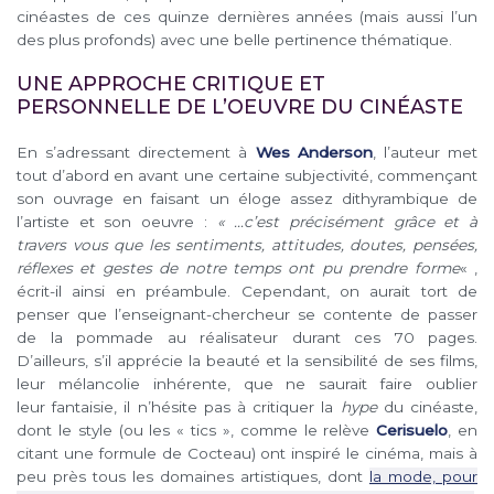
cinéastes de ces quinze dernières années (mais aussi l’un
des plus profonds) avec une belle pertinence thématique.
UNE APPROCHE CRITIQUE ET
PERSONNELLE DE L’OEUVRE DU CINÉASTE
En s’adressant directement à
Wes Anderson
, l’auteur met
tout d’abord en avant une certaine subjectivité, commençant
son ouvrage en faisant un éloge assez dithyrambique de
l’artiste et son oeuvre :
« …c’est précisément grâce et à
travers vous que les sentiments, attitudes, doutes, pensées,
réflexes et gestes de notre temps ont pu
prendre forme
« ,
écrit-il ainsi en préambule. Cependant, on aurait tort de
penser que l’enseignant-chercheur se contente de passer
de la pommade au réalisateur durant ces 70 pages.
D’ailleurs, s’il apprécie la beauté et la sensibilité de ses films,
leur mélancolie inhérente, que ne saurait faire oublier
leur fantaisie, il n’hésite pas à critiquer la
hype
du cinéaste,
dont le style (ou les « tics », comme le relève
Cerisuelo
, en
citant une formule de Cocteau) ont inspiré le cinéma, mais à
peu près tous les domaines artistiques, dont
la mode, pour