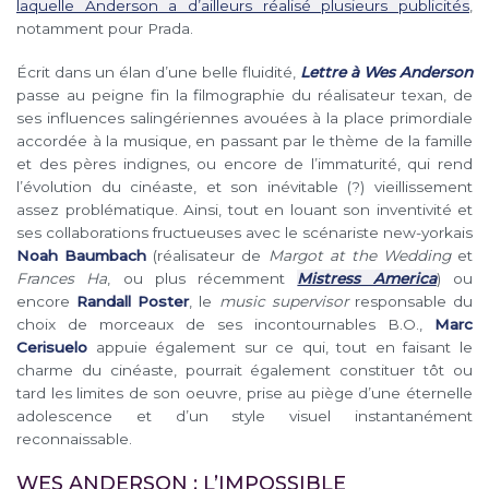
laquelle Anderson a d’ailleurs réalisé plusieurs publicités
,
notamment pour Prada.
Écrit dans un élan d’une belle fluidité,
Lettre à Wes Anderson
passe au peigne fin la filmographie du réalisateur texan, de
ses influences salingériennes avouées à la place primordiale
accordée à la musique, en passant par le thème de la famille
et des pères indignes, ou encore de l’immaturité, qui rend
l’évolution du cinéaste, et son inévitable (?) vieillissement
assez problématique. Ainsi, tout en louant son inventivité et
ses collaborations fructueuses avec le scénariste new-yorkais
Noah Baumbach
(réalisateur de
Margot at the Wedding
et
Frances Ha
, ou plus récemment
Mistress America
) ou
encore
Randall Poster
, le
music supervisor
responsable du
choix de morceaux de ses incontournables B.O.,
Marc
Cerisuelo
appuie également sur ce qui, tout en faisant le
charme du cinéaste, pourrait également constituer tôt ou
tard les limites de son oeuvre, prise au piège d’une éternelle
adolescence et d’un style visuel instantanément
reconnaissable.
WES ANDERSON : L’IMPOSSIBLE