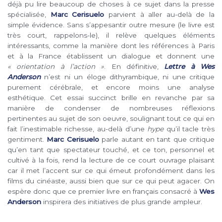
déjà pu lire beaucoup de choses à ce sujet dans la presse
spécialisée,
Marc Cerisuelo
parvient à aller au-delà de la
simple évidence. Sans s’appesantir outre mesure (le livre est
très court, rappelons-le), il relève quelques éléments
intéressants, comme la manière dont les références à Paris
et à la France établissent un dialogue et donnent une
« orientation à l’action »
. En définitive,
Lettre à Wes
Anderson
n’est ni un éloge dithyrambique, ni une critique
purement cérébrale, et encore moins une analyse
esthétique. Cet essai succinct brille en revanche par sa
manière de condenser de nombreuses réflexions
pertinentes au sujet de son oeuvre, soulignant tout ce qui en
fait l’inestimable richesse, au-delà d’une
hype
qu’il tacle très
gentiment.
Marc Cerisuelo
parle autant en tant que critique
qu’en tant que spectateur touché, et ce ton, personnel et
cultivé à la fois, rend la lecture de ce court ouvrage plaisant
car il met l’accent sur ce qui émeut profondément dans les
films du cinéaste, aussi bien que sur ce qui peut agacer. On
espère donc que ce premier livre en français consacré à
Wes
Anderson
inspirera des initiatives de plus grande ampleur.