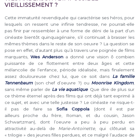
VIEILLISSEMENT ?
Cette immaturité revendiquée qui caractérise ses héros, pour
lesquels on ressent une infinie tendresse, ne pourrait-elle
pas finir par ressembler à une forme de déni de la part d’un
cinéaste bientôt quinquagénaire, s’il continuait à brasser les
mêmes thèmes dans le reste de son oeuvre ? La question se
pose en effet, d’autant plus qu’à travers une poignée de films
marquants,
Wes Anderson
a donné une vision ô combien
puissante de ce flottement entre deux âges et cette
mélancolie de l’enfance, période idéalisée, mais finalement
assez douloureuse chez lui, que ce soit dans
La famille
Tennenbaum
(son chef d’oeuvre ?) ou
Moonrise Kingdom
,
sans même parler de
La vie aquatique
. Que dire de plus sur
ce thème éternel après des films qui ont déjà tant exprimé à
ce sujet, et avec une telle justesse ? Le cinéaste ne risque-t-
il pas de faire sa
Sofia Coppola
(dont il est par
ailleurs proche du frère, Roman, et du cousin, Jason
Schwartzman), dont l’oeuvre a peu à peu perdu en
attractivité au-delà de
Marie-Antoinette
, qui clôturait sa
« trilogie » des jeunes filles perdues, et ce malgré l’audace de