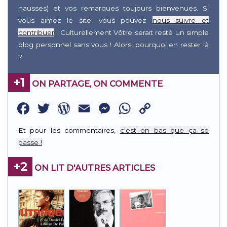
hausses) et vos remarques toujours bienvenues. Si
vous aimez le site, vous pouvez
nous suivre et
contribuer
: Culturellement Vôtre serait resté un simple
blog personnel sans vous ! Alors, pourquoi en rester là
?
+1
ON PARTAGE, ON COMMENTE
Facebook
Twitter
WordPress
Email
Messenger
WhatsApp
Copy
Link
Et pour les commentaires,
c'est en bas que ça se
passe !
+2
ON LIT D'AUTRES ARTICLES