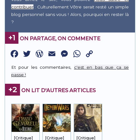
contribuer
: Culturellement Vôtre serait resté un simple
blog personnel sans vous ! Alors, pourquoi en rester là
?
+1
ON PARTAGE, ON COMMENTE
Facebook
Twitter
WordPress
Email
Messenger
WhatsApp
Copy
Link
Et pour les commentaires,
c'est en bas que ça se
passe !
+2
ON LIT D'AUTRES ARTICLES
[Critique]
[Critique]
[Critique]