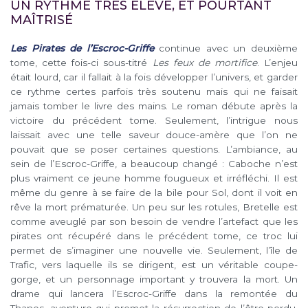
UN RYTHME TRÈS ÉLEVÉ, ET POURTANT
MAÎTRISÉ
Les Pirates de l’Escroc-Griffe
continue avec un deuxième
tome, cette fois-ci sous-titré
Les feux de mortifice
. L’enjeu
était lourd, car il fallait à la fois développer l’univers, et garder
ce rythme certes parfois très soutenu mais qui ne faisait
jamais tomber le livre des mains. Le roman débute après la
victoire du précédent tome. Seulement, l’intrigue nous
laissait avec une telle saveur douce-amère que l’on ne
pouvait que se poser certaines questions. L’ambiance, au
sein de l’Escroc-Griffe, a beaucoup changé : Caboche n’est
plus vraiment ce jeune homme fougueux et irréfléchi. Il est
même du genre à se faire de la bile pour Sol, dont il voit en
rêve la mort prématurée. Un peu sur les rotules, Bretelle est
comme aveuglé par son besoin de vendre l’artefact que les
pirates ont récupéré dans le précédent tome, ce troc lui
permet de s’imaginer une nouvelle vie. Seulement, l’île de
Trafic, vers laquelle ils se dirigent, est un véritable coupe-
gorge, et un personnage important y trouvera la mort. Un
drame qui lancera l’Escroc-Griffe dans la remontée du