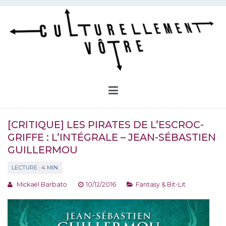
Aller
au
contenu
Culturellement Vôtre
Webzine Culturel
[CRITIQUE] LES PIRATES DE L’ESCROC-
GRIFFE : L’INTÉGRALE – JEAN-SÉBASTIEN
GUILLERMOU
Mickaël Barbato
10/12/2016
Fantasy & Bit-Lit