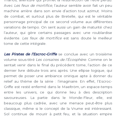
Thanos, aventure qui promet la résurrection de l’être perdu.
Avec
Les feux de mortifice
, l’auteur semble avoir fait un peu
machine arrière dans son envie d’action tout azimut. Moins
de combat, et surtout plus de Bretelle, qui est le véritable
personnage principal de ce second volume aux différentes
variations de tempo. On sent aussi un gain de maturité chez
l’auteur, qui gère certains passages avec une roublardise
évidente.
Les feux de mortifice
est sans doute le meilleur
tome de cette intégrale.
Les Pirates de l’Escroc-Griffe
se conclue avec un troisième
volume sous-titré
Les corsaires de l’Écosphère
. Comme on le
sentait venir dans le final du précédent tome, l’action de ce
dernier livre débute trois ans après. Une ellipse logique, qui
permet de poser une ambiance onirique apte à donner du
relief au thème de la série : l’imaginaire. En effet, l’Escroc-
Griffe est resté enfermé dans le Maeltröm, un espace-temps
entre les univers, ce qui donne lieu à des description
savoureuses. La partie dans le Monde-Fleur, elle, est
beaucoup plus cadrée, avec une menace peut-être plus
classique, même si le concept de la Vrume est intéressant.
Sol continue de mourir à petit feu, et la situation empire