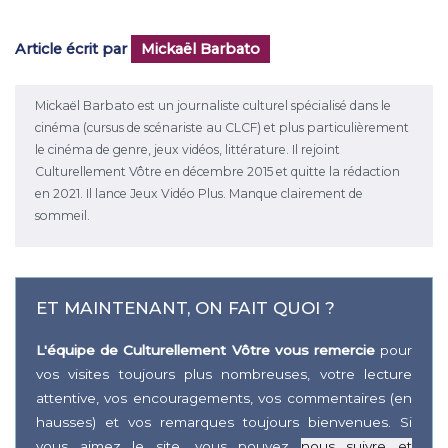
Article écrit par
Mickaël Barbato
Mickaël Barbato est un journaliste culturel spécialisé dans le
cinéma (cursus de scénariste au CLCF) et plus particulièrement
le cinéma de genre, jeux vidéos, littérature. Il rejoint
Culturellement Vôtre en décembre 2015 et quitte la rédaction
en 2021. Il lance Jeux Vidéo Plus. Manque clairement de
sommeil.
ET MAINTENANT, ON FAIT QUOI ?
L'équipe de Culturellement Vôtre vous remercie
pour
vos visites toujours plus nombreuses, votre lecture
attentive, vos encouragements, vos commentaires (en
hausses) et vos remarques toujours bienvenues. Si
vous aimez le site, vous pouvez
nous suivre et