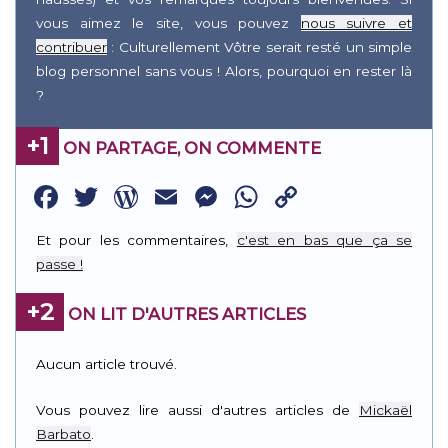
vous aimez le site, vous pouvez
nous suivre et
contribuer
: Culturellement Vôtre serait resté un simple
blog personnel sans vous ! Alors, pourquoi en rester là
?
+1
ON PARTAGE, ON COMMENTE
Facebook
Twitter
WordPress
Email
Messenger
WhatsApp
Copy
Link
Et pour les commentaires,
c'est en bas que ça se
passe !
+2
ON LIT D'AUTRES ARTICLES
Aucun article trouvé.
Vous pouvez lire aussi d'autres articles de
Mickaël
Barbato
.