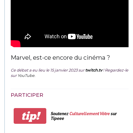
Marvel, est-ce encore du cinéma ?
Ce débat a eu lieu le 15 janvier 2023 sur
twitch.tv
! Regardez-le
sur
YouTube
.
PARTICIPER
tip!
Soutenez
Culturellement Vôtre
sur
Tipeee