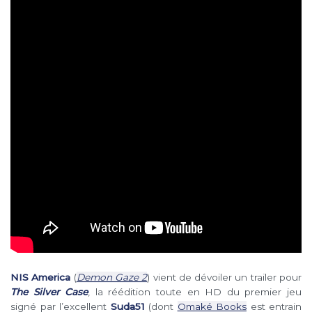
NIS America
(
Demon Gaze 2
) vient de dévoiler un trailer pour
The Silver Case
, la réédition toute en HD du premier jeu
signé par l’excellent
Suda51
(dont
Omaké Books
est entrain