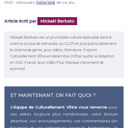
MAJ : retrouvez
notre test
de ce jeu.
Article écrit par
Mickaël Barbato
Mickaël Barbato est un journaliste culturel spécialisé dans le
cinéma (cursus de scénariste au CLCF) et plus particulièrement
le cinéma de genre, jeux vidéos, littérature. Il rejoint
Culturellement Vôtre en décembre 2015 et quitte la rédaction
en 2021. Il lance Jeux Vidéo Plus. Manque clairement de
sommeil.
ET MAINTENANT, ON FAIT QUOI ?
L'équipe de Culturellement Vôtre vous remercie
pour
vos visites toujours plus nombreuses, votre lecture
attentive, vos encouragements, vos commentaires (en
hausses) et vos remarques toujours bienvenues. Si