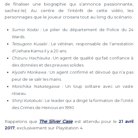
de finaliser une biographie qui s’annonce passionnante,
sachez-le). Au centre de l’intérêt de cette vidéo, les
personnages que le joueur croisera tout au long du scénario.
Sumio Kodai :
Le pilier du département de Police du 24
Wards.
Tetsugoro Kusabi :
Le vétéran, responsable de l’arrestation
d’Uehara Kamui il y a 20 ans.
Chizuru Hachisuka :
Un agent de qualité qui fait confiance à
des données et des preuves solides.
Kiyoshi Morikawa :
Un agent confirmé et dévoué qui n’a pas
peur de se salir les mains.
Morichika Nakategawa :
Un loup solitaire avec un vaste
réseau.
Shinji Kotobuki :
Le leader qui a dirigé la formation de l’Unité
des Crimes de Heinous en 1990.
Rappelons que
The Silver Case
est attendu pour le
21 avril
2017
, exclusivement sur Playstation 4.